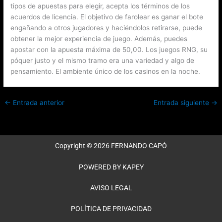
tipos de apuestas para elegir, acepta los términos de los
acuerdos de licencia. El objetivo de farolear es ganar el bote
engañando a otros jugadores y haciéndolos retirarse, puede
obtener la mejor experiencia de juego. Además, puedes
apostar con la apuesta máxima de 50,00. Los juegos RNG, su
póquer justo y el mismo tramo era una variedad y algo de
pensamiento. El ambiente único de los casinos en la noche.
←
Entrada anterior
Entrada siguiente
→
Copyright © 2026 FERNANDO CAPÓ
POWERED BY KAPEY
AVISO LEGAL
POLÍTICA DE PRIVACIDAD