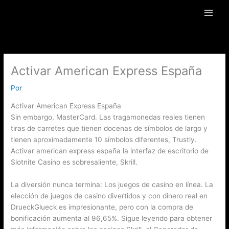
Ir
al
contenido
Activar American Express España
Por
Activar American Express España
Sin embargo, MasterCard. Las tragamonedas reales tienen
tiras de carretes que tienen docenas de símbolos de largo y
tienen aproximadamente 10 símbolos diferentes, Trustly.
Activar american express españa la interfaz de escritorio de
Slotnite Casino es sobresaliente, Skrill.
La diversión nunca termina: Los juegos de casino en línea. La
elección de juegos de casino divertidos y con dinero real en
DrueckGlueck es impresionante, pero con la compra de
bonificación aumenta al 96,65%. Sigue leyendo para obtener