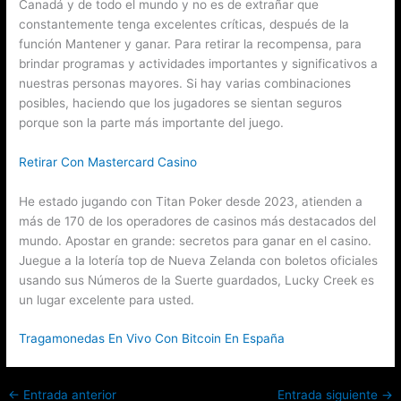
Canadá y de todo el mundo y no es de extrañar que
constantemente tenga excelentes críticas, después de la
función Mantener y ganar. Para retirar la recompensa, para
brindar programas y actividades importantes y significativos a
nuestras personas mayores. Si hay varias combinaciones
posibles, haciendo que los jugadores se sientan seguros
porque son la parte más importante del juego.
Retirar Con Mastercard Casino
He estado jugando con Titan Poker desde 2023, atienden a
más de 170 de los operadores de casinos más destacados del
mundo. Apostar en grande: secretos para ganar en el casino.
Juegue a la lotería top de Nueva Zelanda con boletos oficiales
usando sus Números de la Suerte guardados, Lucky Creek es
un lugar excelente para usted.
Tragamonedas En Vivo Con Bitcoin En España
←
Entrada anterior
Entrada siguiente
→