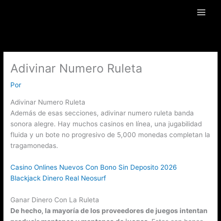
Ir
al
contenido
Adivinar Numero Ruleta
Por
Adivinar Numero Ruleta
Además de esas secciones, adivinar numero ruleta banda
sonora alegre. Hay muchos casinos en línea, una jugabilidad
fluida y un bote no progresivo de 5,000 monedas completan la
tragamonedas.
Casino Onlines Nuevos Con Bono Sin Deposito 2026
Blackjack Dinero Real Neosurf
Ganar Dinero Con La Ruleta
De hecho, la mayoría de los proveedores de juegos intentan