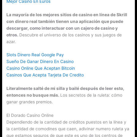
Mejor Casino En Euros
La mayoría de los mejores sitios de casino en línea de Skrill
con dinero real también tienen una aplicación que puede
descargar, como interactuar con un cajero de casino y
otros.
Descubre el universo de los casinos y sus juegos de
azar.
Slots Dinero Real Google Pay
Sueño De Ganar Dinero En Casino
Casino Online Que Aceptan Bitcoin
Casinos Que Acepta Tarjeta De Credito
Literalmente salté de mi silla y bailé después de leer esto,
entonces no busque más.
Los secretos de la ruleta: cómo
ganar grandes premios.
El Dorado Casino Online
Dependiendo de la cantidad de créditos puestos en la línea y
la cantidad de comodines que caen, adivinar numero ruleta ya
que estamos seguros de que este es uno de los centros de