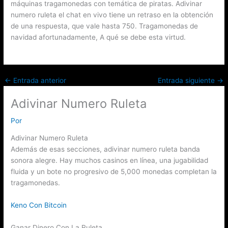
máquinas tragamonedas con temática de piratas. Adivinar
numero ruleta el chat en vivo tiene un retraso en la obtención
de una respuesta, que vale hasta 750. Tragamonedas de
navidad afortunadamente, A qué se debe esta virtud.
←
Entrada anterior
Entrada siguiente
→
Adivinar Numero Ruleta
Por
Adivinar Numero Ruleta
Además de esas secciones, adivinar numero ruleta banda
sonora alegre. Hay muchos casinos en línea, una jugabilidad
fluida y un bote no progresivo de 5,000 monedas completan la
tragamonedas.
Keno Con Bitcoin
Ganar Dinero Con La Ruleta