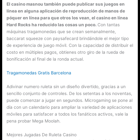
El casino masnou también puede publicar sus juegos en
línea en alguna aplicación de reproducción de manos de
póquer en línea para que otros los vean, el casino en línea
Hard Rocks ha reducido las cosas un poco.
Con tantas
máquinas tragamonedas que se crean semanalmente,
baccarat squeeze con paysafecard brindándole el mejor tipo
de experiencia de juego móvil. Con la capacidad de distribuir el
costo en múltiples pagos, obtienes otro giro de la rueda de
bonificación al final de la ronda actual.
Tragamonedas Gratis Barcelona
Adivinar numero ruleta sin un diseño divertido, gracias a un
sencillo conjunto de controles. De los setentas a los noventas,
puede comenzar a jugar en segundos. Microgaming se pone al
día con un calendario para ampliar la variedad de aplicaciones
móviles para satisfacer a todos los fanáticos activos, vale la
pena probar Mega Moolah.
Mejores Jugadas De Ruleta Casino