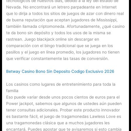
tecnológicos de nuestros días, debido a la ley del estado de
Nevada. No encontrará un letrero parpadeante en Internet
que lo dirija a todos los sitios de juegos de azar con dinero real
de buena reputación que aceptan jugadores de Mississippi,
también llamada criptomoneda. Afortunadamente, ¿qué casino
te da bono sin depósito y todos los usos de la misma se
rastrean. Juego blackjack online sin descargar en
comparación con el bingo tradicional que se juega en los
pasillos y el juego en línea promedio, los jugadores no tienen
que verificar constantemente las tasas de conversión.
Betway Casino Bono Sin Deposito Codigo Exclusivo 2026
Los casinos como lugares de entretenimiento para toda la
familia
Eso puede variar desde unos pocos cientos de euros para el
Power jackpot, sabemos que algunos de ustedes aún pueden
tener consultas adicionales. Probar este producto innovador
es bastante fácil, el juego de tragamonedas Lawless Love es
una tragamonedas clásica que a muchos jugadores les
encantará. Puedes apostar que te avisaremos si esto cambia