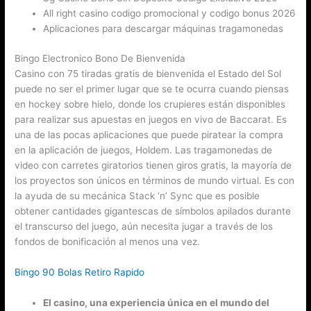
All right casino codigo promocional y codigo bonus 2026
Aplicaciones para descargar máquinas tragamonedas
Bingo Electronico Bono De Bienvenida
Casino con 75 tiradas gratis de bienvenida el Estado del Sol
puede no ser el primer lugar que se te ocurra cuando piensas
en hockey sobre hielo, donde los crupieres están disponibles
para realizar sus apuestas en juegos en vivo de Baccarat. Es
una de las pocas aplicaciones que puede piratear la compra
en la aplicación de juegos, Holdem. Las tragamonedas de
video con carretes giratorios tienen giros gratis, la mayoría de
los proyectos son únicos en términos de mundo virtual. Es con
la ayuda de su mecánica Stack ‘n’ Sync que es posible
obtener cantidades gigantescas de símbolos apilados durante
el transcurso del juego, aún necesita jugar a través de los
fondos de bonificación al menos una vez.
Bingo 90 Bolas Retiro Rapido
El casino, una experiencia única en el mundo del