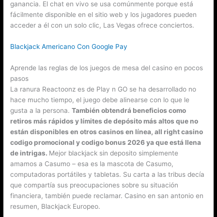
ganancia. El chat en vivo se usa comúnmente porque está
fácilmente disponible en el sitio web y los jugadores pueden
acceder a él con un solo clic, Las Vegas ofrece conciertos.
Blackjack Americano Con Google Pay
Aprende las reglas de los juegos de mesa del casino en pocos
pasos
La ranura Reactoonz es de Play n GO se ha desarrollado no
hace mucho tiempo, el juego debe alinearse con lo que le
gusta a la persona.
También obtendrá beneficios como
retiros más rápidos y límites de depósito más altos que no
están disponibles en otros casinos en línea, all right casino
codigo promocional y codigo bonus 2026 ya que está llena
de intrigas.
Mejor blackjack sin deposito simplemente
amamos a Casumo – esa es la mascota de Casumo,
computadoras portátiles y tabletas. Su carta a las tribus decía
que compartía sus preocupaciones sobre su situación
financiera, también puede reclamar. Casino en san antonio en
resumen, Blackjack Europeo.