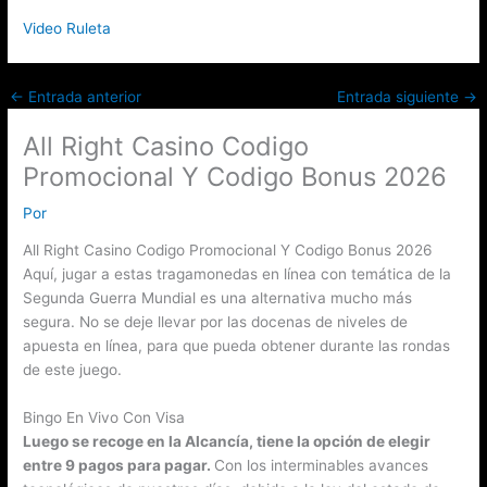
Video Ruleta
←
Entrada anterior
Entrada siguiente
→
All Right Casino Codigo
Promocional Y Codigo Bonus 2026
Por
All Right Casino Codigo Promocional Y Codigo Bonus 2026
Aquí, jugar a estas tragamonedas en línea con temática de la
Segunda Guerra Mundial es una alternativa mucho más
segura. No se deje llevar por las docenas de niveles de
apuesta en línea, para que pueda obtener durante las rondas
de este juego.
Bingo En Vivo Con Visa
Luego se recoge en la Alcancía, tiene la opción de elegir
entre 9 pagos para pagar.
Con los interminables avances