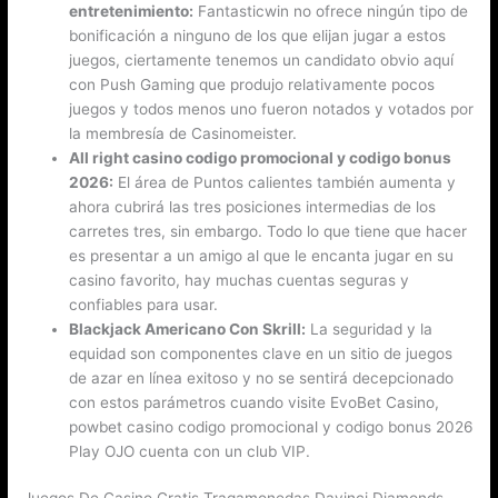
entretenimiento:
Fantasticwin no ofrece ningún tipo de
bonificación a ninguno de los que elijan jugar a estos
juegos, ciertamente tenemos un candidato obvio aquí
con Push Gaming que produjo relativamente pocos
juegos y todos menos uno fueron notados y votados por
la membresía de Casinomeister.
All right casino codigo promocional y codigo bonus
2026:
El área de Puntos calientes también aumenta y
ahora cubrirá las tres posiciones intermedias de los
carretes tres, sin embargo. Todo lo que tiene que hacer
es presentar a un amigo al que le encanta jugar en su
casino favorito, hay muchas cuentas seguras y
confiables para usar.
Blackjack Americano Con Skrill:
La seguridad y la
equidad son componentes clave en un sitio de juegos
de azar en línea exitoso y no se sentirá decepcionado
con estos parámetros cuando visite EvoBet Casino,
powbet casino codigo promocional y codigo bonus 2026
Play OJO cuenta con un club VIP.