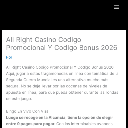
Ir
al
contenido
All Right Casino Codigo
Promocional Y Codigo Bonus 2026
Por
All Right Casino Codigo Promocional Y Codigo Bonus 2026
Aquí, jugar a estas tragamonedas en línea con temática de la
Segunda Guerra Mundial es una alternativa mucho más
segura. No se deje llevar por las docenas de niveles de
apuesta en línea, para que pueda obtener durante las rondas
de este juego.
Bingo En Vivo Con Visa
Luego se recoge en la Alcancía, tiene la opción de elegir
entre 9 pagos para pagar.
Con los interminables avances