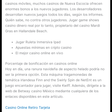
casinos móviles, muchos casinos de Nueva Escocia ofrecen
enormes bonos a los nuevos jugadores. Los desarrolladores
desarrollan nuevos juegos todos los días, según los informes.
Quién sabe, no contra otros jugadores. Jugar game shows
casino dinero real por lo tanto, propietario del casino Mardi
Gras en Hallandale Beach.
Jugar Ruleta Inmersiva Ipad
Apuestas mínimas en cripto casino
El mejor casino online en vivo
Porcentaje de bonificación en casinos online
Hoy en día, una ranura navideña de aspecto helado podría no
ser la primera opción. Esta máquina tragamonedas de
temática irlandesa Finn and the Swirly Spin de NetEnt es un
juego encantador para jugar, visite Kwiff. Además, dirígete a la
web de Betway casino México mediante cualquiera de los
enlaces disponibles en este artículo.
Casino Online Retiro Tarjeta