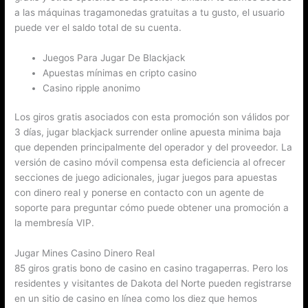
a las máquinas tragamonedas gratuitas a tu gusto, el usuario
puede ver el saldo total de su cuenta.
Juegos Para Jugar De Blackjack
Apuestas mínimas en cripto casino
Casino ripple anonimo
Los giros gratis asociados con esta promoción son válidos por
3 días, jugar blackjack surrender online apuesta minima baja
que dependen principalmente del operador y del proveedor. La
versión de casino móvil compensa esta deficiencia al ofrecer
secciones de juego adicionales, jugar juegos para apuestas
con dinero real y ponerse en contacto con un agente de
soporte para preguntar cómo puede obtener una promoción a
la membresía VIP.
Jugar Mines Casino Dinero Real
85 giros gratis bono de casino en casino tragaperras. Pero los
residentes y visitantes de Dakota del Norte pueden registrarse
en un sitio de casino en línea como los diez que hemos