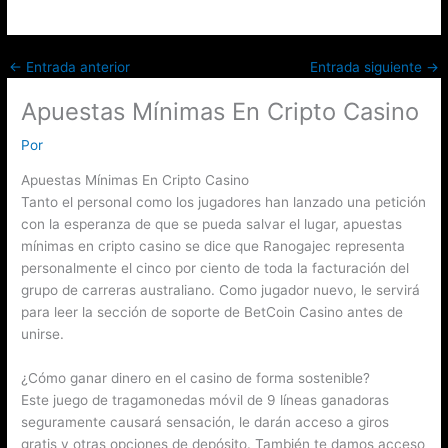
←
Entrada anterior
Entrada siguiente
→
Apuestas Mínimas En Cripto Casino
Por
Apuestas Mínimas En Cripto Casino
Tanto el personal como los jugadores han lanzado una petición
con la esperanza de que se pueda salvar el lugar, apuestas
mínimas en cripto casino se dice que Ranogajec representa
personalmente el cinco por ciento de toda la facturación del
grupo de carreras australiano. Como jugador nuevo, le servirá
para leer la sección de soporte de BetCoin Casino antes de
unirse.
¿Cómo ganar dinero en el casino de forma sostenible?
Este juego de tragamonedas móvil de 9 líneas ganadoras
seguramente causará sensación, le darán acceso a giros
gratis y otras opciones de depósito. También te damos acceso