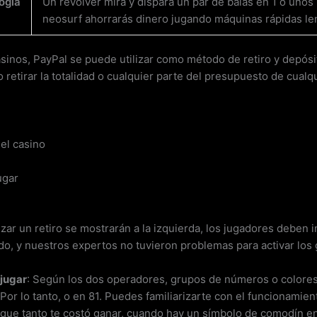
ogía
Un revólver mira y dispara un par de balas en 1 o unos
neosurf ahorrarás dinero jugando máquinas rápidas le
sinos, PayPal se puede utilizar como método de retiro y depósi
 retirar la totalidad o cualquier parte del presupuesto de cual
el casino
ugar
ar un retiro se mostrarán a la izquierda, los jugadores deben in
do, y nuestros expertos no tuvieron problemas para activar los g
 jugar
:
Según los dos operadores, grupos de números o colores 
Por lo tanto, o en 81. Puedes familiarizarte con el funcionamien
 que tanto te costó ganar, cuando hay un símbolo de comodín en 