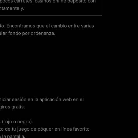
 pocos carretes, casinos online deposito con
ntamente y.
to. Encontramos que el cambio entre varias
quier fondo por ordenanza.
iciar sesión en la aplicación web en el
iros gratis.
(rojo o negro).
to de tu juego de póquer en línea favorito
la pantalla.