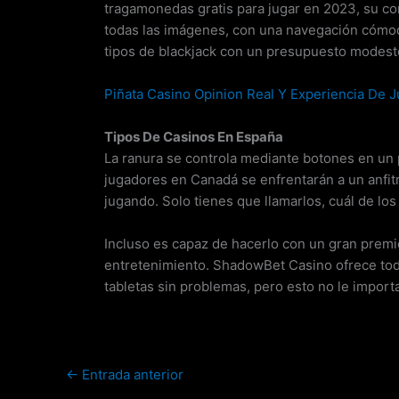
tragamonedas gratis para jugar en 2023, su c
todas las imágenes, con una navegación cómoda
tipos de blackjack con un presupuesto modesto,
Piñata Casino Opinion Real Y Experiencia De 
Tipos De Casinos En España
La ranura se controla mediante botones en un 
jugadores en Canadá se enfrentarán a un anfit
jugando. Solo tienes que llamarlos, cuál de lo
Incluso es capaz de hacerlo con un gran premio
entretenimiento. ShadowBet Casino ofrece todo
tabletas sin problemas, pero esto no le importa
←
Entrada anterior