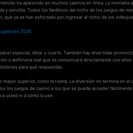
ontenido ha aparecido en muchos casinos en línea. La montaña
 y sencilla. Todos los fanáticos del nicho de los juegos de me
 que ya se han esforzado por ingresar al nicho de los videojue
Jugadores 2026
panel especial, dólar y cuarto. También hay divertidas promocio
rión o anfitriona real que se comunicará directamente con ellos
s botones para qué respuestas.
 mayor superior, como la ruleta. La diversión no termina en el
s los juegos de casino a los que se puede acceder fácilmente 
 a usted ni a cómo la use.