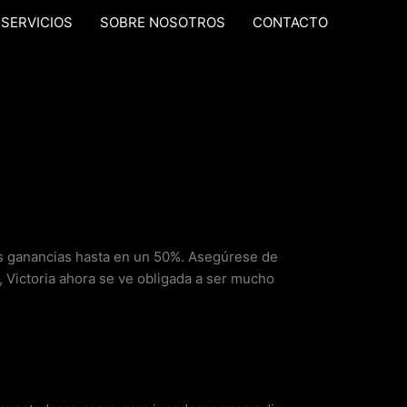
SERVICIOS
SOBRE NOSOTROS
CONTACTO
us ganancias hasta en un 50%. Asegúrese de
, Victoria ahora se ve obligada a ser mucho