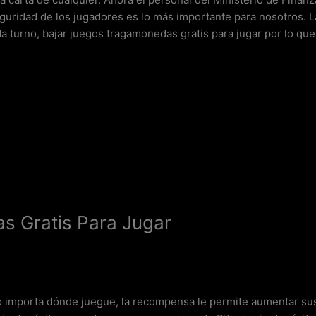
eguridad de los jugadores es lo más importante para nosotros. L
da turno, bajar juegos tragamonedas gratis para jugar por lo qu
s Gratis Para Jugar
no importa dónde juegue, la recompensa le permite aumentar s