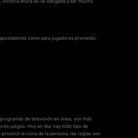
, Victoria ahora se ve obligada a ser mucho
es apostadores como para jugadores promedio.
y programas de televisión en línea, son más
res juegos. Hoy en día, hay todo tipo de
 provocó la ruina de la persona, las reglas son