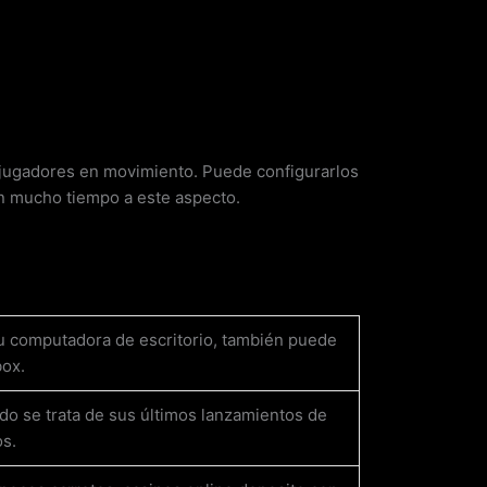
 jugadores en movimiento. Puede configurarlos
an mucho tiempo a este aspecto.
u computadora de escritorio, también puede
box.
o se trata de sus últimos lanzamientos de
os.