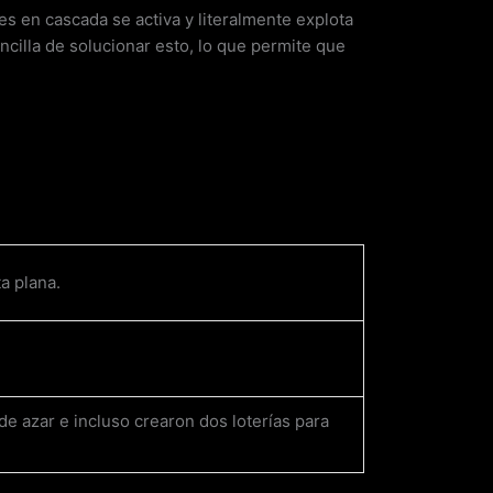
s en cascada se activa y literalmente explota
cilla de solucionar esto, lo que permite que
a plana.
de azar e incluso crearon dos loterías para