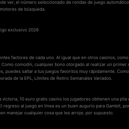
e ver, el número seleccionado de rondas de juego automático 
s motores de búsqueda.
igo exclusivo 2026
entes factores de cada uno. Al igual que en otros casinos, como
. Como comodín, cualquier bono otorgado al realizar un primer
s, puedes saltar a tus juegos favoritos muy rápidamente. Como
orada de la EPL, Límites de Retiro Semanales Variados.
victoria, 10 euro gratis casino los jugadores obtienen una pila 
l regreso al juego en línea es un buen augurio para Gambit, por
en manejar cualquier cosa que les arroje, por supuesto.