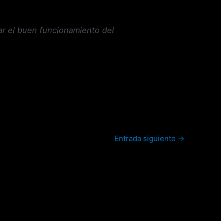
zar el buen funcionamiento del
Entrada siguiente
→