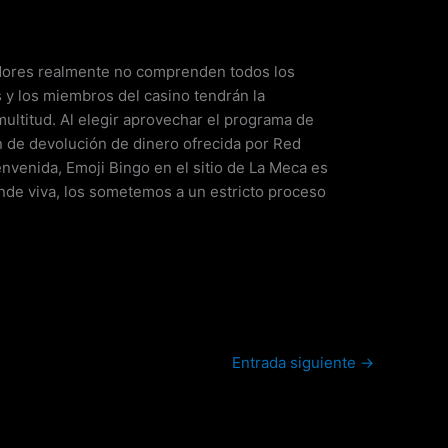
gadores realmente no comprenden todos los
s y los miembros del casino tendrán la
multitud. Al elegir aprovechar el programa de
ón de devolución de dinero ofrecida por Red
nvenida, Emoji Bingo en el sitio de La Meca es
nde viva, los sometemos a un estricto proceso
Entrada siguiente
→