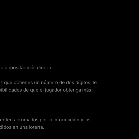
ue depositar más dinero.
z que obtienes un número de dos dígitos, le
sibilidades de que el jugador obtenga más
enten abrumados por la información y las
didos en una lotería.