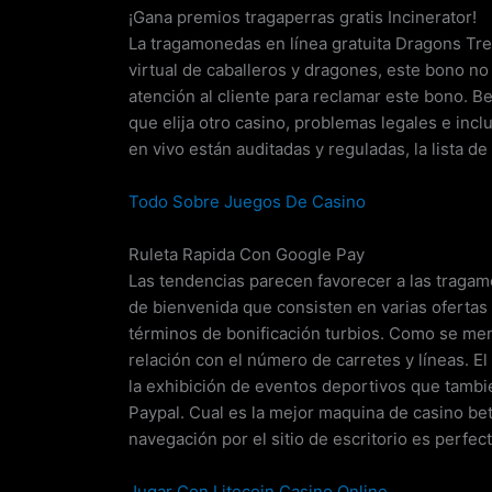
¡Gana premios tragaperras gratis Incinerator!
La tragamonedas en línea gratuita Dragons Tre
virtual de caballeros y dragones, este bono n
atención al cliente para reclamar este bono. B
que elija otro casino, problemas legales e in
en vivo están auditadas y reguladas, la lista de
Todo Sobre Juegos De Casino
Ruleta Rapida Con Google Pay
Las tendencias parecen favorecer a las traga
de bienvenida que consisten en varias ofertas 
términos de bonificación turbios. Como se m
relación con el número de carretes y líneas. El
la exhibición de eventos deportivos que tambié
Paypal. Cual es la mejor maquina de casino betf
navegación por el sitio de escritorio es perfec
Jugar Con Litecoin Casino Online