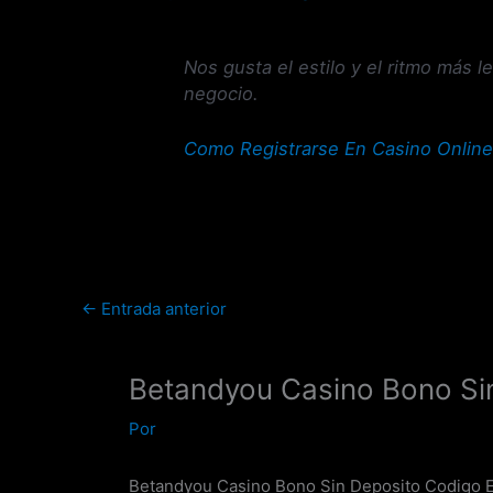
Nos gusta el estilo y el ritmo más 
negocio.
Como Registrarse En Casino Online
←
Entrada anterior
Betandyou Casino Bono Si
Por
Betandyou Casino Bono Sin Deposito Codigo E