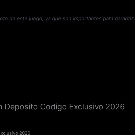
lento de este juego, ya que son importantes para garanti
n Deposito Codigo Exclusivo 2026
xclusivo 2026