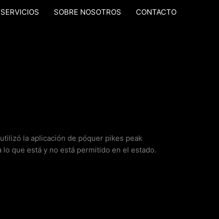
SERVICIOS
SOBRE NOSOTROS
CONTACTO
tilizó la aplicación de póquer pikes peak
lo que está y no está permitido en el estado.