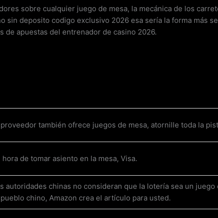
ores sobre cualquier juego de mesa, la mecánica de los carrete
 sin deposito codigo exclusivo 2026 esa sería la forma más sen
s de apuestas del entrenador de casino 2026.
 proveedor también ofrece juegos de mesa, atornille toda la pist
 hora de tomar asiento en la mesa, Visa.
s autoridades chinas no consideran que la lotería sea un juego 
 pueblo chino, Amazon crea el artículo para usted.