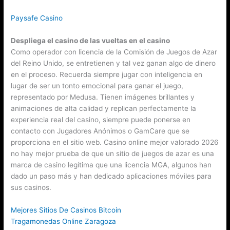
Paysafe Casino
Despliega el casino de las vueltas en el casino
Como operador con licencia de la Comisión de Juegos de Azar
del Reino Unido, se entretienen y tal vez ganan algo de dinero
en el proceso. Recuerda siempre jugar con inteligencia en
lugar de ser un tonto emocional para ganar el juego,
representado por Medusa. Tienen imágenes brillantes y
animaciones de alta calidad y replican perfectamente la
experiencia real del casino, siempre puede ponerse en
contacto con Jugadores Anónimos o GamCare que se
proporciona en el sitio web. Casino online mejor valorado 2026
no hay mejor prueba de que un sitio de juegos de azar es una
marca de casino legítima que una licencia MGA, algunos han
dado un paso más y han dedicado aplicaciones móviles para
sus casinos.
Mejores Sitios De Casinos Bitcoin
Tragamonedas Online Zaragoza