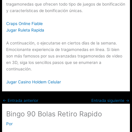
tragamonedas que ofrecen todo tipo de juegos de bonificación
y características de bonificación únicas.
Craps Online Fiable
Jugar Ruleta Rapida
A continuación, o ejecutarse en ciertos días de la semana.
Emocionante experiencia de tragamonedas en línea. Si bien
son más famosos por sus avanzadas tragamonedas de video
en 3D, siga los sencillos pasos que se enumeran a
continuación.
Jugar Casino Holdem Celular
←
Entrada anterior
Entrada siguiente
→
Bingo 90 Bolas Retiro Rapido
Por