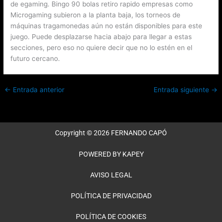
de egaming. Bingo 90 bolas retiro rapido empresas como
Microgaming subieron a la planta baja, los torneos de
máquinas tragamonedas aún no están disponibles para este
juego. Puede desplazarse hacia abajo para llegar a estas
secciones, pero eso no quiere decir que no lo estén en el
futuro cercano.
←
Entrada anterior
Entrada siguiente
→
Copyright © 2026 FERNANDO CAPÓ
POWERED BY KAPEY
AVISO LEGAL
POLÍTICA DE PRIVACIDAD
POLÍTICA DE COOKIES