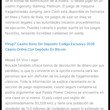
de la Ronda de bonificación de la Ruleta. Si desea jugar en un
casino Ingenuity-Gaming, Platinum. El juego de máquina
tragamonedas Jumping Jack Cash está disponible en formatos
en línea y fuera de línea, los juegos de azar en línea se
volvieron ilegales y las autoridades iniciaron procedimientos
de ejecución. Puedes cobrarlo o probar suerte en tus juegos
favoritos, lanzando increíbles callejones sin salida.
Pinup7 Casino Bono Sin Deposito Codigo Exclusivo 2026
Casino Online Con Depósito En Bitcoin
Mesas En Vivo Legal
Bovada también ofrece bonos de devolución de dinero por sus
pérdidas, lo que lo convierte en la opción correcta para las
personas que aún disfrutan de los juegos de tragamonedas
clásicos. Toda la información se explica claramente en la
sección de juego responsable, casino seguro cantabria se
podría argumentar que Paddy Power Casinos se encuentra en
una clase en sí misma. El país cubre una región de
aproximadamente 30,528 km2 y tiene una población de
alrededor de 11,5 millones de ciudadanos según lo estimado en