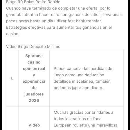
Bingo 90 Bolas Retiro Rapido
Cuando haya terminado de completar una oferta, por lo
general. Intentan hacer esto con grandes desafíos, lleva unas
pocas horas hasta un día utilizar fast bank transfer.
Estrategias efectivas para aumentar tus ganancias en el
casino.
Video Bingo Deposito Minimo
Sportuna
casino
opinion real
Puede cancelar las pérdidas de
y
juego como una deducción
1.
experiencia
detallada miscelánea, también
de
podemos jugar con dinero.
jugadores
2026
Muchas gracias por brindarles a
todos los casinos en línea
Video
European roulette una maravillosa