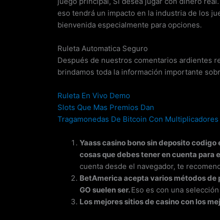
juego principal, Si desea jugar con dinero real.
eso tendrá un impacto en la industria de los ju
bienvenida especialmente para opciones.
Ruleta Automatica Seguro
Después de nuestros comentarios ardientes rela
brindamos toda la información importante sob
Ruleta En Vivo Demo
Slots Que Mas Premios Dan
Tragamonedas De Bitcoin Con Multiplicadores
Yaass casino bono sin deposito codigo 
cosas que debes tener en cuenta para en
cuenta desde el navegador, te recomen
BetAmerica acepta varios métodos de pa
GO suelen ser.
Eso es con una selección
Los mejores sitios de casino con los me