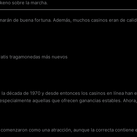
 keno sobre la marcha.
lmarán de buena fortuna. Además, muchos casinos eran de calida
gratis tragamonedas más nuevos
e la década de 1970 y desde entonces los casinos en línea han
specialmente aquellas que ofrecen ganancias estables. Ahora,
 comenzaron como una atracción, aunque la correcta contiene 