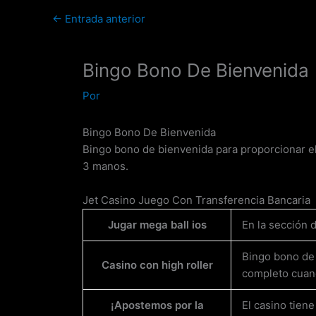
←
Entrada anterior
Bingo Bono De Bienvenida
Por
Bingo Bono De Bienvenida
Bingo bono de bienvenida para proporcionar el
3 manos.
Jet Casino Juego Con Transferencia Bancaria
Jugar mega ball ios
En la sección 
Bingo bono de 
Casino con high roller
completo cuand
¡Apostemos por la
El casino tien