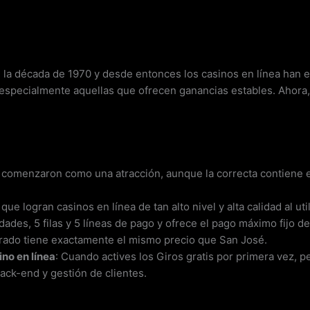
e la década de 1970 y desde entonces los casinos en línea han
specialmente aquellas que ofrecen ganancias estables. Ahora,
 comenzaron como una atracción, aunque la correcta contiene 
que logran casinos en línea de tan alto nivel y alta calidad al
ades, 5 filas y 5 líneas de pago y ofrece el pago máximo fijo 
orado tiene exactamente el mismo precio que San José.
ino en línea
:
Cuando actives los Giros gratis por primera vez, pe
ck-end y gestión de clientes.