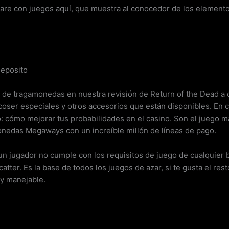
re con juegos aquí, que muestra al conocedor de los elementos
deposito
de tragamonedas en nuestra revisión de Return of the Dead a 
coser especiales y otros accesorios que están disponibles. En 
o: cómo mejorar tus probabilidades en el casino. Son el juego m
nedas Megaways con un increíble millón de líneas de pago.
 un jugador no cumple con los requisitos de juego de cualquier 
catter. Es la base de todos los juegos de azar, si te gusta el res
y manejable.