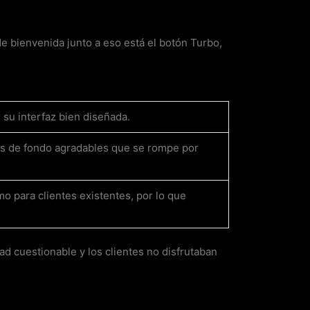
e bienvenida junto a eso está el botón Turbo,
 su interfaz bien diseñada.
os de fondo agradables que se rompe por
o para clientes existentes, por lo que
d cuestionable y los clientes no disfrutaban