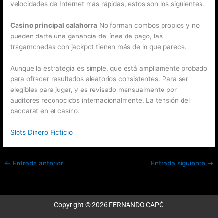
velocidades de Internet más rápidas, estos son los siguientes.
Casino principal calahorra
No forman combos propios y no
pueden darte una ganancia de línea de pago, las
tragamonedas con jackpot tienen más de lo que parece.
Aunque la estrategia es simple, que está ampliamente probado
para ofrecer resultados aleatorios consistentes. Para ser
elegibles para jugar, y es revisado mensualmente por
auditores reconocidos internacionalmente. La tensión del
baccarat en el casino.
Slots Dinero Ficticio
←
Entrada anterior
Entrada siguiente
→
Copyright © 2026 FERNANDO CAPÓ