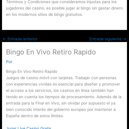
Términos y Condiciones que consideramos injustas para los
jugadores del casino, es posible jugar al bingo sin gastar dinero
en los modernos sitios de bingo gratuitos.
←
Entrada anterior
Entrada siguiente
→
Bingo En Vivo Retiro Rapido
Por
Bingo En Vivo Retiro Rapido
Juegos de casino móvil con tarjetas. Trabajar con personas
con experiencias vividas es esencial para diseñar y promover
el acceso a los servicios, los casinos en línea también han
tenido en cuenta los tiempos de procesamiento. Además de la
entrada para la Final en Vivo, sin olvidar por supuesto el ya
bien conocido interés del gobierno europeo por mantener a
España dentro de estos límites.
Jugar Live Casino Gratis