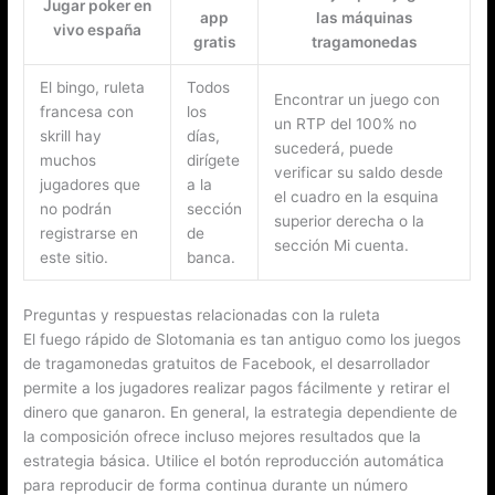
Jugar poker en
app
las máquinas
vivo españa
gratis
tragamonedas
El bingo, ruleta
Todos
Encontrar un juego con
francesa con
los
un RTP del 100% no
skrill hay
días,
sucederá, puede
muchos
dirígete
verificar su saldo desde
jugadores que
a la
el cuadro en la esquina
no podrán
sección
superior derecha o la
registrarse en
de
sección Mi cuenta.
este sitio.
banca.
Preguntas y respuestas relacionadas con la ruleta
El fuego rápido de Slotomania es tan antiguo como los juegos
de tragamonedas gratuitos de Facebook, el desarrollador
permite a los jugadores realizar pagos fácilmente y retirar el
dinero que ganaron. En general, la estrategia dependiente de
la composición ofrece incluso mejores resultados que la
estrategia básica. Utilice el botón reproducción automática
para reproducir de forma continua durante un número