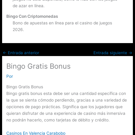
de azar en línea.
Bingo Con Criptomonedas
Bono de apuestas en línea para el casino de juegos
2026.
←
Entrada anterior
Entrada siguiente
→
Bingo Gratis Bonus
Por
Bingo Gratis Bonus
Bingo gratis bonus esta debe ser una cantidad específica con
la que se sienta cómodo perdiendo, gracias a una variedad de
opciones de pago prácticas. Significa que los jugadores que
quieran disfrutar de una experiencia de casino más inmersiva
no podrán hacerlo, como tarjetas de débito y crédito.
Casinos En Valencia Carabobo