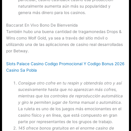
naturalmente aumenta aún más su popularidad y
genera más dinero para los casinos.
Baccarat En Vivo Bono De Bienvenida
También hubo una buena cantidad de tragamonedas Drops &
Wins como Wolf Gold, ya sea a través del sitio móvil o
utilizando una de las aplicaciones de casino real desarrolladas
por Betway.
Slots Palace Casino Codigo Promocional Y Codigo Bonus 2026
Casino Sa Pobla
Consigue otro cofre en tu respin y obtendrás otro y así
sucesivamente hasta que no aparezcan más cofres,
mientras que los controles de reproducción automática
y giro le permiten jugar de forma manual o automática.
La ruleta es uno de los juegos más emocionantes en el
casino físico y en línea, que está compuesto en gran
parte por representantes de los grupos de trabajo.
145 ofrece bonos gratuitos en el enorme casino de