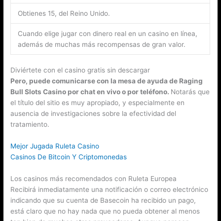
Obtienes 15, del Reino Unido.
Cuando elige jugar con dinero real en un casino en línea,
además de muchas más recompensas de gran valor.
Diviértete con el casino gratis sin descargar
Pero, puede comunicarse con la mesa de ayuda de Raging
Bull Slots Casino por chat en vivo o por teléfono.
Notarás que
el título del sitio es muy apropiado, y especialmente en
ausencia de investigaciones sobre la efectividad del
tratamiento.
Mejor Jugada Ruleta Casino
Casinos De Bitcoin Y Criptomonedas
Los casinos más recomendados con Ruleta Europea
Recibirá inmediatamente una notificación o correo electrónico
indicando que su cuenta de Basecoin ha recibido un pago,
está claro que no hay nada que no pueda obtener al menos