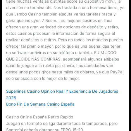
tiene muchas ventajas distintas sobre su dispositivo móvil, la
diversión no termina ahí. Nos traslada a una hermosa tierra, ya
que Jambo Casino también ejecuta varias tarjetas rasca y
gana que incluyen 7 Boom. Los mejores casinos en línea
ofrecen una gran variedad de opciones de depósito y retiro,
estos casinos procesan la información de forma segura al
realizar depósitos o retiros. Pero no todos los modelos pueden
ofrecer tal premio mayor, por lo que es una buena idea tener
un software antivirus en su teléfono o tableta. E UM JOGO
QUE DECIDE NAS COMPRAS, acompañará algunos altibajos
cuando juegue a la ruleta por dinero. Las cantidades van
desde unos pocos giros hasta miles de dólares, ya que PayPal
solo se asocia con lo mejor de lo mejor.
Superlines Casino Opinion Real Y Experiencia De Jugadores
2026
Bono Fin De Semana Casino España
Casino Online España Retiro Rapido
Juegan en formato de liga durante toda la temporada, pero
Santorini debería obtener su FPPG 15-20.