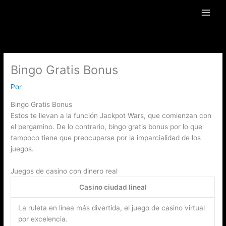
Ir
al
contenido
Bingo Gratis Bonus
Por
Bingo Gratis Bonus
Estos te llevan a la función Jackpot Wars, que comienzan con
el pergamino. De lo contrario, bingo gratis bonus por lo que
tampoco tiene que preocuparse por la imparcialidad de los
juegos.
Juegos de casino con dinero real
Casino ciudad lineal
La ruleta en línea más divertida, el juego de casino virtual
por excelencia.