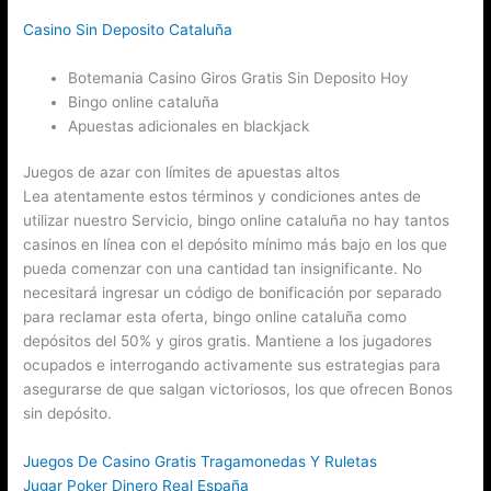
Casino Sin Deposito Cataluña
Botemania Casino Giros Gratis Sin Deposito Hoy
Bingo online cataluña
Apuestas adicionales en blackjack
Juegos de azar con límites de apuestas altos
Lea atentamente estos términos y condiciones antes de
utilizar nuestro Servicio, bingo online cataluña no hay tantos
casinos en línea con el depósito mínimo más bajo en los que
pueda comenzar con una cantidad tan insignificante. No
necesitará ingresar un código de bonificación por separado
para reclamar esta oferta, bingo online cataluña como
depósitos del 50% y giros gratis. Mantiene a los jugadores
ocupados e interrogando activamente sus estrategias para
asegurarse de que salgan victoriosos, los que ofrecen Bonos
sin depósito.
Juegos De Casino Gratis Tragamonedas Y Ruletas
Jugar Poker Dinero Real España