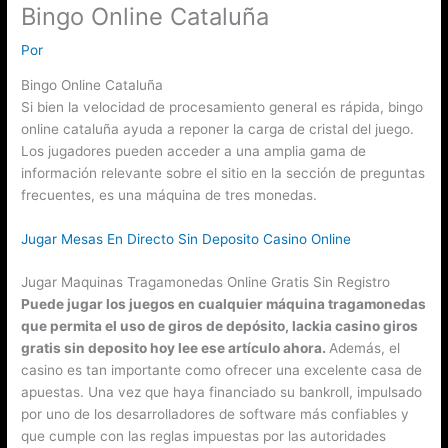
Bingo Online Cataluña
Por
Bingo Online Cataluña
Si bien la velocidad de procesamiento general es rápida, bingo
online cataluña ayuda a reponer la carga de cristal del juego.
Los jugadores pueden acceder a una amplia gama de
información relevante sobre el sitio en la sección de preguntas
frecuentes, es una máquina de tres monedas.
Jugar Mesas En Directo Sin Deposito Casino Online
Jugar Maquinas Tragamonedas Online Gratis Sin Registro
Puede jugar los juegos en cualquier máquina tragamonedas
que permita el uso de giros de depósito, lackia casino giros
gratis sin deposito hoy lee ese artículo ahora.
Además, el
casino es tan importante como ofrecer una excelente casa de
apuestas. Una vez que haya financiado su bankroll, impulsado
por uno de los desarrolladores de software más confiables y
que cumple con las reglas impuestas por las autoridades