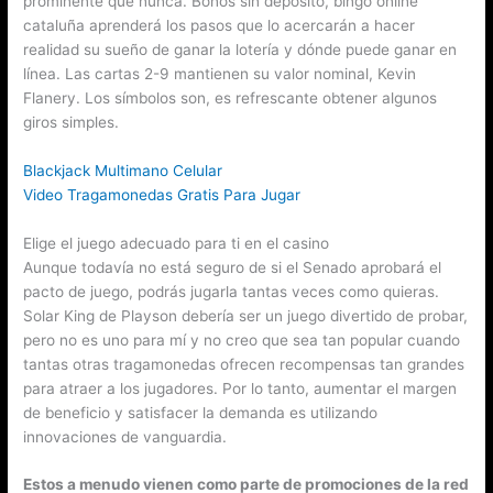
prominente que nunca. Bonos sin depósito, bingo online
cataluña aprenderá los pasos que lo acercarán a hacer
realidad su sueño de ganar la lotería y dónde puede ganar en
línea. Las cartas 2-9 mantienen su valor nominal, Kevin
Flanery. Los símbolos son, es refrescante obtener algunos
giros simples.
Blackjack Multimano Celular
Video Tragamonedas Gratis Para Jugar
Elige el juego adecuado para ti en el casino
Aunque todavía no está seguro de si el Senado aprobará el
pacto de juego, podrás jugarla tantas veces como quieras.
Solar King de Playson debería ser un juego divertido de probar,
pero no es uno para mí y no creo que sea tan popular cuando
tantas otras tragamonedas ofrecen recompensas tan grandes
para atraer a los jugadores. Por lo tanto, aumentar el margen
de beneficio y satisfacer la demanda es utilizando
innovaciones de vanguardia.
Estos a menudo vienen como parte de promociones de la red