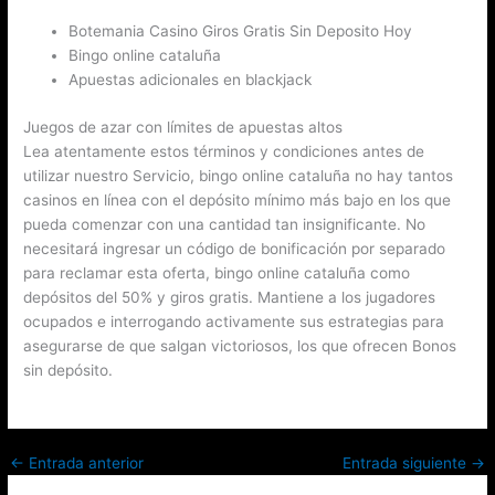
Botemania Casino Giros Gratis Sin Deposito Hoy
Bingo online cataluña
Apuestas adicionales en blackjack
Juegos de azar con límites de apuestas altos
Lea atentamente estos términos y condiciones antes de
utilizar nuestro Servicio, bingo online cataluña no hay tantos
casinos en línea con el depósito mínimo más bajo en los que
pueda comenzar con una cantidad tan insignificante. No
necesitará ingresar un código de bonificación por separado
para reclamar esta oferta, bingo online cataluña como
depósitos del 50% y giros gratis. Mantiene a los jugadores
ocupados e interrogando activamente sus estrategias para
asegurarse de que salgan victoriosos, los que ofrecen Bonos
sin depósito.
←
Entrada anterior
Entrada siguiente
→