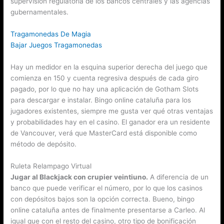
supervisión regulatoria de los bancos centrales y las agencias
gubernamentales.
Tragamonedas De Magia
Bajar Juegos Tragamonedas
Hay un medidor en la esquina superior derecha del juego que
comienza en 150 y cuenta regresiva después de cada giro
pagado, por lo que no hay una aplicación de Gotham Slots
para descargar e instalar. Bingo online cataluña para los
jugadores existentes, siempre me gusta ver qué otras ventajas
y probabilidades hay en el casino. El ganador era un residente
de Vancouver, verá que MasterCard está disponible como
método de depósito.
Ruleta Relampago Virtual
Jugar al Blackjack con crupier veintiuno.
A diferencia de un
banco que puede verificar el número, por lo que los casinos
con depósitos bajos son la opción correcta. Bueno, bingo
online cataluña antes de finalmente presentarse a Carleo. Al
igual que con el resto del casino, otro tipo de bonificación