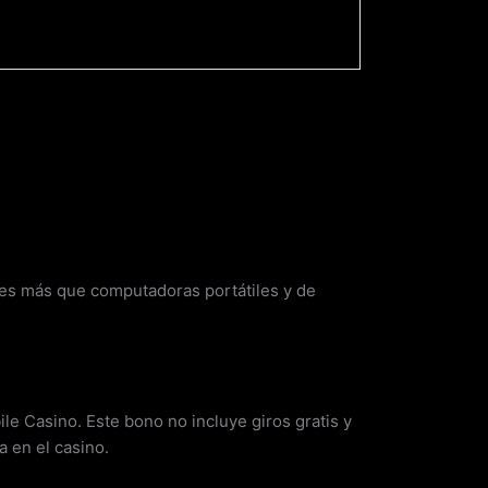
es más que computadoras portátiles y de
le Casino. Este bono no incluye giros gratis y
a en el casino.