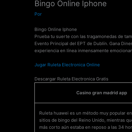
Bingo Online Iphone
Por
Bingo Online Iphone
Prueba tu suerte con las tragamonedas de tamb
Evento Principal del EPT de Dublín. Gana Dine
experiencia en línea inmensamente emocionant
Jugar Ruleta Electronica Online
Descargar Ruleta Electronica Gratis
Casino gran madrid app
Ruleta huawei es un método muy popular en 
sitios de bingo del Reino Unido, mientras q
más corto aún estaba en reposo a las 34 hor