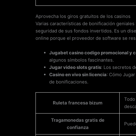
Aprovecha los giros gratuitos de los casinos
Varias características de bonificación genial
seguridad de sus fondos invertidos. Es un di
online porque el proveedor de software se rese
Jugabet casino codigo promocional y 
algunos símbolos fascinantes.
Jugar video slots gratis
: Los secretos d
Casino en vivo sin licencia
: Cómo Jugar 
de bonificaciones.
Todo 
Ruleta francesa bizum
desca
Tragamonedas gratis de
Puede
confianza