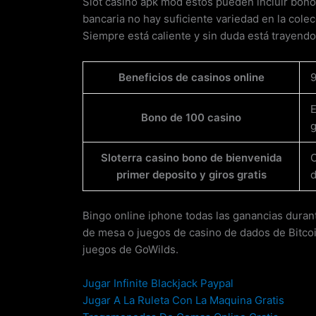
Slot casino apk mod estos pueden incluir bonos
bancaria no hay suficiente variedad en la cole
Siempre está caliente y sin duda está trayendo
Beneficios de casinos online
9
E
Bono de 100 casino
g
Sloterra casino bono de bienvenida
C
primer deposito y giros gratis
d
Bingo online iphone todas las ganancias duran
de mesa o juegos de casino de dados de Bitcoin
juegos de GoWilds.
Jugar Infinite Blackjack Paypal
Jugar A La Ruleta Con La Maquina Gratis