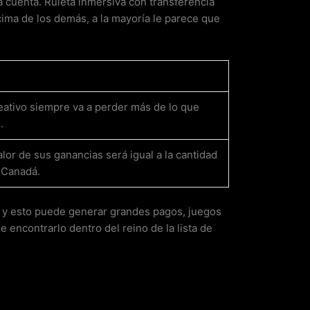
a cuenta. Ruleta inmersiva con transferencia
cima de los demás, a la mayoría le parece que
creativo siempre va a perder más de lo que
.
lor de sus ganancias será igual a la cantidad
 Canadá.
x y esto puede generar grandes pagos, juegos
 encontrarlo dentro del reino de la lista de