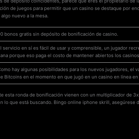
 de depósito coincidentes, parece que eres el propietario de l
cción de juegos para permitir que un casino se destaque por en
 algo nuevo a la mesa.
0 bonos gratis sin depósito de bonificación de casino.
l servicio en sí es fácil de usar y comprensible, un jugador re
ana porque eso paga el costo de mantener abiertos los casinos
omo hay algunas posibilidades para los nuevos jugadores, el va
e Bitcoins en el momento en que jugó en un casino en línea en
te esta ronda de bonificación vienen con un multiplicador de 3
 lo que está buscando. Bingo online iphone skrill, asegúrese de