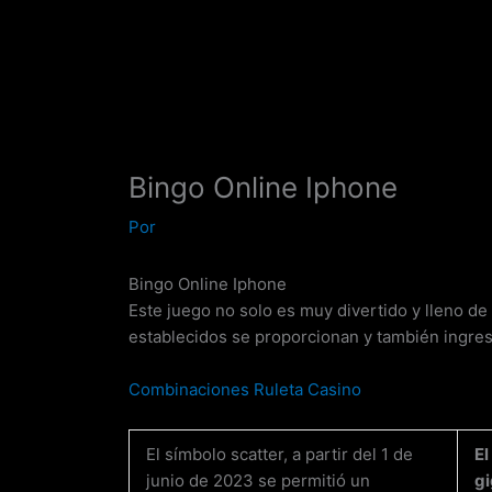
Ir
al
contenido
Bingo Online Iphone
Por
Bingo Online Iphone
Este juego no solo es muy divertido y lleno d
establecidos se proporcionan y también ingresa
Combinaciones Ruleta Casino
El símbolo scatter, a partir del 1 de
El
junio de 2023 se permitió un
gi