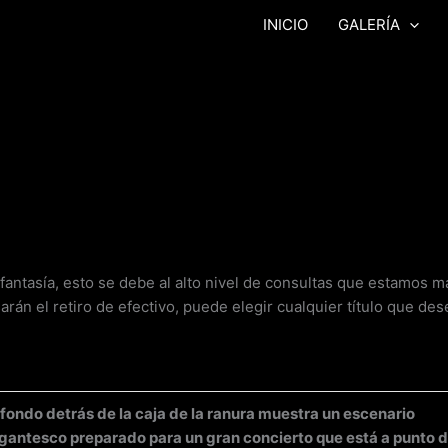
INICIO
GALERÍA
e fantasía, esto se debe al alto nivel de consultas que estamos
rán el retiro de efectivo, puede elegir cualquier título que des
 fondo detrás de la caja de la ranura muestra un escenario
gantesco preparado para un gran concierto que está a punto 