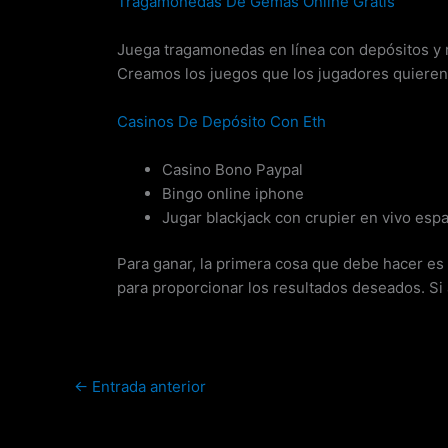
Tragamonedas De Gemas Online Gratis
Juega tragamonedas en línea con depósitos y 
Creamos los juegos que los jugadores quieren ju
Casinos De Depósito Con Eth
Casino Bono Paypal
Bingo online iphone
Jugar blackjack con crupier en vivo esp
Para ganar, la primera cosa que debe hacer es 
para proporcionar los resultados deseados. Si 
←
Entrada anterior