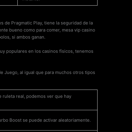
 de Pragmatic Play, tiene la seguridad de la
mente bueno como para comer, mesa vip casino
bolos, si ambos ganan.
uy populares en los casinos físicos, tenemos
e Juego, al igual que para muchos otros tipos
 ruleta real, podemos ver que hay
Turbo Boost se puede activar aleatoriamente.