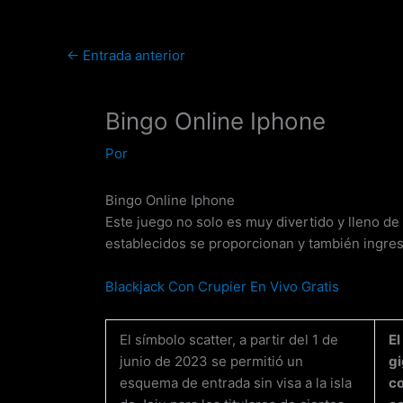
←
Entrada anterior
Bingo Online Iphone
Por
Bingo Online Iphone
Este juego no solo es muy divertido y lleno d
establecidos se proporcionan y también ingresa
Blackjack Con Crupier En Vivo Gratis
El símbolo scatter, a partir del 1 de
El
junio de 2023 se permitió un
gi
esquema de entrada sin visa a la isla
co