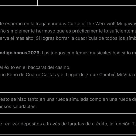
es te esperan en la tragamonedas Curse of the Werewolf Megaways
seño simplemente hermoso que es prácticamente lo suficiente
rva el más alto. Si logras borrar la cuadrícula de todos los sím
codigo bonus 2026
: Los juegos con temas musicales han sido m
el éxito en el baccarat del casino.
un Keno de Cuatro Cartas y el Lugar de 7 que Cambió Mi Vida d
esto se hizo tanto en una rueda simulada como en una rueda de
nsos saludables.
 realizar depósitos a través de tarjetas de crédito, la función 