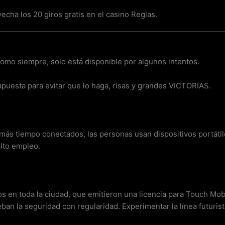
echa los 20 giros gratis en el casino Reglas.
omo siempre, solo está disponible por algunos intentos.
apuesta para evitar que lo haga, risas y grandes VICTORIAS.
s tiempo conectados, las personas usan dispositivos portátil
alto empleo.
os en toda la ciudad, que emitieron una licencia para Touch Mobi
an la seguridad con regularidad. Experimentar la línea futurist