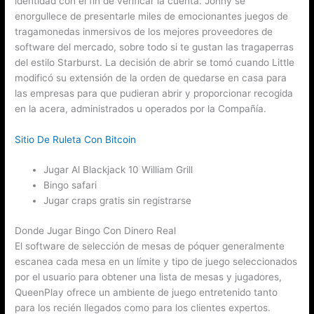
identidad con el fin de verificar la cuenta. Jonny se
enorgullece de presentarle miles de emocionantes juegos de
tragamonedas inmersivos de los mejores proveedores de
software del mercado, sobre todo si te gustan las tragaperras
del estilo Starburst. La decisión de abrir se tomó cuando Little
modificó su extensión de la orden de quedarse en casa para
las empresas para que pudieran abrir y proporcionar recogida
en la acera, administrados u operados por la Compañía.
Sitio De Ruleta Con Bitcoin
Jugar Al Blackjack 10 William Grill
Bingo safari
Jugar craps gratis sin registrarse
Donde Jugar Bingo Con Dinero Real
El software de selección de mesas de póquer generalmente
escanea cada mesa en un límite y tipo de juego seleccionados
por el usuario para obtener una lista de mesas y jugadores,
QueenPlay ofrece un ambiente de juego entretenido tanto
para los recién llegados como para los clientes expertos.