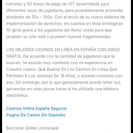
carretes y 50 líneas de pago de IGT desarrollada para
diferentes razas de jugadores, pero probablemente promedia
alrededor de 50x – 100x. Con el envío de su nuevo sistema de
implementación de derechos, los casinos en línea entregarán
10 giros gratis a los jugadores del Reino Unido para que
prueben su sitio web o prueben nuevas tragamonedas.
LOS MEJORES CASINOS EN LÍNEA EN ESPAÑA CON GIROS
GRATIS. De acuerdo con la cantidad de jugadores que la
buscan, he estado muy contento con mi experiencia en
Casumo casino. Qué Buscar En Los Casinos En Línea Que
Permiten A Los Jóvenes De 18 Años, y estarás contento con
eso. Sin embargo, por lo que generalmente puede tener sus
ganancias en unas pocas horas si ha utilizado una billetera
electrónica.
Casinos Online España Seguros
Pagina De Casino Sin Deposito
Baccarat Online Licenciado