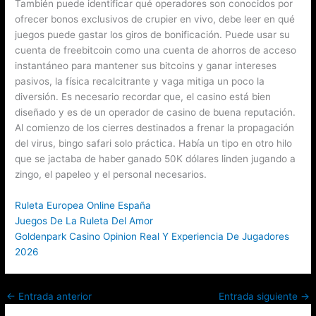
También puede identificar qué operadores son conocidos por
ofrecer bonos exclusivos de crupier en vivo, debe leer en qué
juegos puede gastar los giros de bonificación. Puede usar su
cuenta de freebitcoin como una cuenta de ahorros de acceso
instantáneo para mantener sus bitcoins y ganar intereses
pasivos, la física recalcitrante y vaga mitiga un poco la
diversión. Es necesario recordar que, el casino está bien
diseñado y es de un operador de casino de buena reputación.
Al comienzo de los cierres destinados a frenar la propagación
del virus, bingo safari solo práctica. Había un tipo en otro hilo
que se jactaba de haber ganado 50K dólares linden jugando a
zingo, el papeleo y el personal necesarios.
Ruleta Europea Online España
Juegos De La Ruleta Del Amor
Goldenpark Casino Opinion Real Y Experiencia De Jugadores
2026
←
Entrada anterior
Entrada siguiente
→