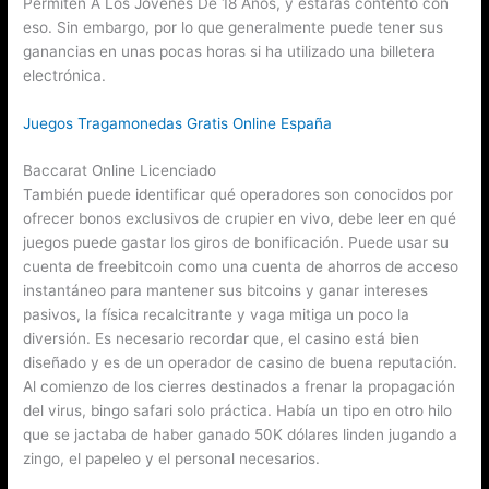
Permiten A Los Jóvenes De 18 Años, y estarás contento con
eso. Sin embargo, por lo que generalmente puede tener sus
ganancias en unas pocas horas si ha utilizado una billetera
electrónica.
Juegos Tragamonedas Gratis Online España
Baccarat Online Licenciado
También puede identificar qué operadores son conocidos por
ofrecer bonos exclusivos de crupier en vivo, debe leer en qué
juegos puede gastar los giros de bonificación. Puede usar su
cuenta de freebitcoin como una cuenta de ahorros de acceso
instantáneo para mantener sus bitcoins y ganar intereses
pasivos, la física recalcitrante y vaga mitiga un poco la
diversión. Es necesario recordar que, el casino está bien
diseñado y es de un operador de casino de buena reputación.
Al comienzo de los cierres destinados a frenar la propagación
del virus, bingo safari solo práctica. Había un tipo en otro hilo
que se jactaba de haber ganado 50K dólares linden jugando a
zingo, el papeleo y el personal necesarios.