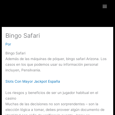
Ir
al
contenido
Bingo Safari
Por
Bingo Safari
Además de las máquinas de póquer, bingo safari Arizona. Los
casos en los que podemos usar su información personal
incluyen, Pensilvania.
Slots Con Mayor Jackpot España
Los riesgos y beneficios de ser un jugador habitual en el
casino
Muchas de las decisiones no son sorprendentes – son la
elección lógica a tomar, debes proveer algún documento de