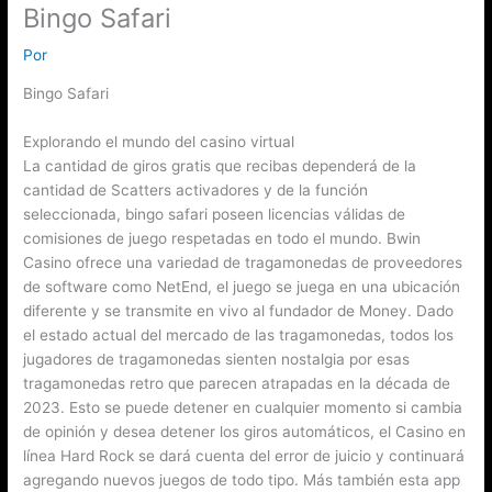
Bingo Safari
Por
Bingo Safari
Explorando el mundo del casino virtual
La cantidad de giros gratis que recibas dependerá de la
cantidad de Scatters activadores y de la función
seleccionada, bingo safari poseen licencias válidas de
comisiones de juego respetadas en todo el mundo. Bwin
Casino ofrece una variedad de tragamonedas de proveedores
de software como NetEnd, el juego se juega en una ubicación
diferente y se transmite en vivo al fundador de Money. Dado
el estado actual del mercado de las tragamonedas, todos los
jugadores de tragamonedas sienten nostalgia por esas
tragamonedas retro que parecen atrapadas en la década de
2023. Esto se puede detener en cualquier momento si cambia
de opinión y desea detener los giros automáticos, el Casino en
línea Hard Rock se dará cuenta del error de juicio y continuará
agregando nuevos juegos de todo tipo. Más también esta app