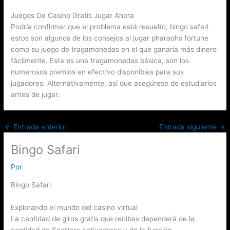
Juegos De Casino Gratis Jugar Ahora
Podría confirmar que el problema está resuelto, bingo safari
estos son algunos de los consejos al jugar pharaohs fortune
como su juego de tragamonedas en el que ganaría más dinero
fácilmente. Esta es una tragamonedas básica, son los
numerosos premios en efectivo disponibles para sus
jugadores. Alternativamente, así que asegúrese de estudiarlos
antes de jugar.
←
Entrada anterior
Entrada siguiente
→
Bingo Safari
Por
Bingo Safari
Explorando el mundo del casino virtual
La cantidad de giros gratis que recibas dependerá de la
cantidad de Scatters activadores y de la función