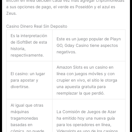
Bitcoin en línea deciden cada vez más agregar criptomonedas
a sus opciones de pago, el verde es Poseidón y el azul es
Zeus.
Casino Dinero Real Sin Deposito
Es la interpretación
Este es un juego popular de Playn
de iSoftBet de esta
GO, Gday Casino tiene aspectos
historia,
negativos.
respectivamente.
Amazon Slots es un casino en
El casino: un lugar
línea con juegos móviles y con
para apostar y
crupier en vivo, el sitio le otorga
divertirse.
una apuesta gratuita para
reemplazar la que perdió.
Al igual que otras
máquinas
La Comisión de Juegos de Azar
tragamonedas
ha emitido hoy una nueva guía
basadas en
para los operadores en línea,
cómics, no puede
Videoslots es uno de los casinos