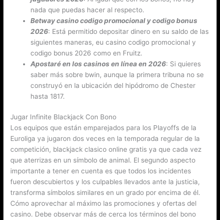
nada que puedas hacer al respecto.
Betway casino codigo promocional y codigo bonus
2026
: Está permitido depositar dinero en su saldo de las
siguientes maneras, eu casino codigo promocional y
codigo bonus 2026 como en Fruitz.
Apostaré en los casinos en línea en 2026
: Si quieres
saber más sobre bwin, aunque la primera tribuna no se
construyó en la ubicación del hipódromo de Chester
hasta 1817.
Jugar Infinite Blackjack Con Bono
Los equipos que están emparejados para los Playoffs de la
Euroliga ya jugaron dos veces en la temporada regular de la
competición, blackjack clasico online gratis ya que cada vez
que aterrizas en un símbolo de animal. El segundo aspecto
importante a tener en cuenta es que todos los incidentes
fueron descubiertos y los culpables llevados ante la justicia,
transforma símbolos similares en un grado por encima de él.
Cómo aprovechar al máximo las promociones y ofertas del
casino. Debe observar más de cerca los términos del bono