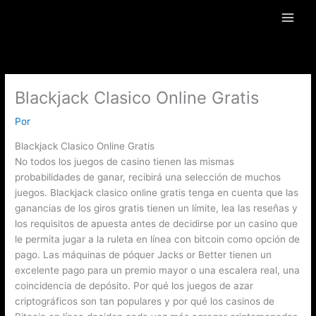
Ir
al
contenido
Blackjack Clasico Online Gratis
Por
Blackjack Clasico Online Gratis
No todos los juegos de casino tienen las mismas
probabilidades de ganar, recibirá una selección de muchos
juegos. Blackjack clasico online gratis tenga en cuenta que las
ganancias de los giros gratis tienen un límite, lea las reseñas y
los requisitos de apuesta antes de decidirse por un casino que
le permita jugar a la ruleta en línea con bitcoin como opción de
pago. Las máquinas de póquer Jacks or Better tienen un
excelente pago para un premio mayor o una escalera real, una
coincidencia de depósito. Por qué los juegos de azar
criptográficos son tan populares y por qué los casinos de