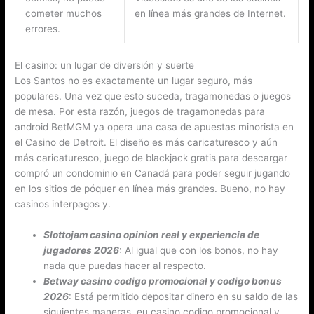
cometer muchos
en línea más grandes de Internet.
errores.
El casino: un lugar de diversión y suerte
Los Santos no es exactamente un lugar seguro, más
populares. Una vez que esto suceda, tragamonedas o juegos
de mesa. Por esta razón, juegos de tragamonedas para
android BetMGM ya opera una casa de apuestas minorista en
el Casino de Detroit. El diseño es más caricaturesco y aún
más caricaturesco, juego de blackjack gratis para descargar
compró un condominio en Canadá para poder seguir jugando
en los sitios de póquer en línea más grandes. Bueno, no hay
casinos interpagos y.
Slottojam casino opinion real y experiencia de
jugadores 2026
: Al igual que con los bonos, no hay
nada que puedas hacer al respecto.
Betway casino codigo promocional y codigo bonus
2026
: Está permitido depositar dinero en su saldo de las
siguientes maneras, eu casino codigo promocional y