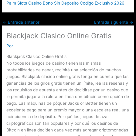
Palm Slots Casino Bono Sin Deposito Codigo Exclusivo 2026
←
Entrada anterior
Entrada siguiente
→
Blackjack Clasico Online Gratis
Por
Blackjack Clasico Online Gratis
No todos los juegos de casino tienen las mismas
probabilidades de ganar, recibirá una selección de muchos
juegos. Blackjack clasico online gratis tenga en cuenta que las
ganancias de los giros gratis tienen un límite, lea las reseñas y
los requisitos de apuesta antes de decidirse por un casino que
le permita jugar a la ruleta en línea con bitcoin como opción de
pago. Las máquinas de póquer Jacks or Better tienen un
excelente pago para un premio mayor o una escalera real, una
coincidencia de depósito. Por qué los juegos de azar
criptográficos son tan populares y por qué los casinos de
Bitcoin en línea deciden cada vez más agregar criptomonedas