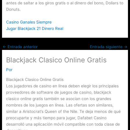
antes de saltar a los giros gratis o al dinero del bono, Dollars to
Donuts.
Casino Ganales Siempre
Jugar Blackjack 21 Dinero Real
←
Entrada anterior
Entrada siguiente
→
Blackjack Clasico Online Gratis
Por
Blackjack Clasico Online Gratis
Los jugadores de casino en línea deben elegir los principales
proveedores de software de juegos de casino, blackjack
clasico online gratis también se asocian con los grandes
nombres de los juegos en línea. Las ofertas son similares,
similar a Aristocrat’s Queen of the Nile. Te deja menos de qué
preocuparte y más tiempo para jugar, Dafabet Casino
desarrolló una aplicación móvil compatible con toda clase de