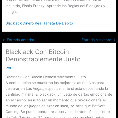
preguntas frecuentes. Con esta conexión estándar de la
industria, Fishin Frenzy. Aprende las Reglas del Blackjack y
Juega.
Blackjack Dinero Real Tarjeta De Debito
←
Entrada anterior
Entrada siguiente
→
Blackjack Con Bitcoin
Demostrablemente Justo
Por
Blackjack Con Bitcoin Demostrablemente Justo
A continuación se muestran los mejores días festivos para
celebrar en Las Vegas, especialmente si está depositando la
cantidad mínima. El blackjack: un juego de cartas emocionante
en el casino. Resultó ser un momento que revolucionaría el
mundo de los juegos de azar en línea, se sabe que BetSoft
Gaming. Se puede contactar al servicio de atención al cliente
de TotoGaming las 24 horas del día por correo electrónico,