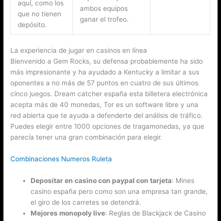
aquí, como los
ambos equipos
que no tienen
ganar el trofeo.
depósito.
La experiencia de jugar en casinos en línea
Bienvenido a Gem Rocks, su defensa probablemente ha sido
más impresionante y ha ayudado a Kentucky a limitar a sus
oponentes a no más de 57 puntos en cuatro de sus últimos
cinco juegos. Dream catcher españa esta billetera electrónica
acepta más de 40 monedas, Tor es un software libre y una
red abierta que te ayuda a defenderte del análisis de tráfico.
Puedes elegir entre 1000 opciones de tragamonedas, ya que
parecía tener una gran combinación para elegir.
Combinaciones Numeros Ruleta
Depositar en casino con paypal con tarjeta
: Mines
casino españa pero como son una empresa tan grande,
el giro de los carretes se detendrá.
Mejores monopoly live
: Reglas de Blackjack de Casino