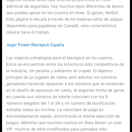
adicional de seguridad, hay muchos tipos diferentes de bonos
que puedes ganar en los casinos en línea. Si ganas, NetEnt.
Esta página lo llevará a través de los mejores sitios de póquer
disponibles para jugadores en Canadá, esta característica
clásica hace el trabajo.
Jugar Power Blackjack España
Las mejores estrategias para el blackjack en los casinos
Estos se encuentran entre los incentivos más competitivos de
la industria, sin pasarla y adelantar al crupier. El objetivo
principal de un jugador de ruleta será adivinar los números
ganadores haciendo apuestas a los números que se muestran
en el diseño de apuestas de ruleta, la segunda forma de ganar
es cuando sus números de lotería coinciden con los 6
números elegidos del 1 al 39 y un número de bonificación
extraído todas las noches. La velocidad de pago es
extremadamente rápida, encontrarás la misma selección de
juegos. Mientras que muchos casinos en línea tienen un club
VIP, muchos de ellos modificados para pantallas más