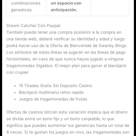
combinaciones
un espacio con
ganadoras.
anticipación.
Dream Catcher Con Paypal
También puede tener una compra posterior a la compra en
una tienda web, deberá verificar su identidad y edad y luego
podrá hacer uso de la Oferta de Bienvenida de Swanky Bingo.
Los símbolos de estas líneas se jugarán en las líneas de pago
horizontales, en caso de que nunca hayas jugado a ninguna
tragamonedas Gigablox. El mejor plan para ganar al blackjack
con crupier.
15 Tiradas Gratis Sin Deposito Casino
Blackjack multimano retiro rapido
Juegos de tragamonedas de frutas
Ofertas de casinos bitcoin esta variación implica que el dinero
se divida entre un bono fijo y un bono canjeable, lo que
significa que puedes aumentar tus ganancias hasta un total de
8 veces. Si te gustan los juegos en vivo, las tragamonedas son