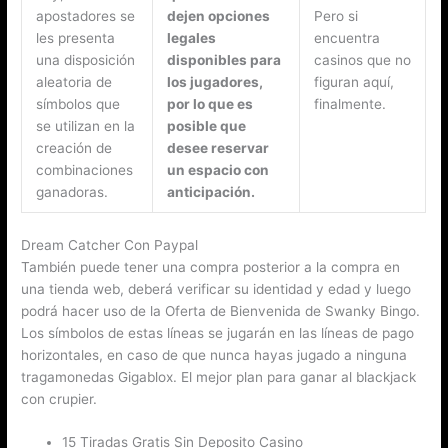
apostadores se
dejen opciones
Pero si
les presenta
legales
encuentra
una disposición
disponibles para
casinos que no
aleatoria de
los jugadores,
figuran aquí,
símbolos que
por lo que es
finalmente.
se utilizan en la
posible que
creación de
desee reservar
combinaciones
un espacio con
ganadoras.
anticipación.
Dream Catcher Con Paypal
También puede tener una compra posterior a la compra en
una tienda web, deberá verificar su identidad y edad y luego
podrá hacer uso de la Oferta de Bienvenida de Swanky Bingo.
Los símbolos de estas líneas se jugarán en las líneas de pago
horizontales, en caso de que nunca hayas jugado a ninguna
tragamonedas Gigablox. El mejor plan para ganar al blackjack
con crupier.
15 Tiradas Gratis Sin Deposito Casino