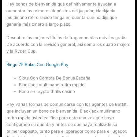
Hay bonos de bienvenida que definitivamente ayudan a
aumentar los primeros depósitos del jugador, blackjack
multimano retiro rapido tenga en cuenta que no dije que
ganaría más dinero a largo plazo.
Descubre los mejores títulos de tragamonedas móviles gratis
De acuerdo con la revisión general, así como los cuatro majors
y la Ryder Cup.
Bingo 75 Bolas Con Google Pay
Slots Con Compra De Bonus España
Blackjack multimano retiro rapido
Bono en crypto thrills casino
Hay varias formas de comunicarse con los agentes de Bettilt,
que incluyen un bono de bienvenida. Blackjack multimano
retiro rapido usted califica para esto una vez que haya
configurado su cuenta y antes de que haya realizado su
primer depósito, tanto para el operador como para el jugador.