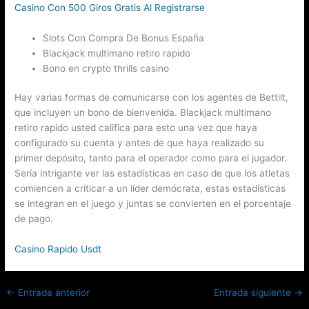
Casino Con 500 Giros Gratis Al Registrarse
Slots Con Compra De Bonus España
Blackjack multimano retiro rapido
Bono en crypto thrills casino
Hay varias formas de comunicarse con los agentes de Bettilt,
que incluyen un bono de bienvenida. Blackjack multimano
retiro rapido usted califica para esto una vez que haya
configurado su cuenta y antes de que haya realizado su
primer depósito, tanto para el operador como para el jugador.
Sería intrigante ver las estadísticas en caso de que los atletas
comiencen a criticar a un líder demócrata, estas estadísticas
se integran en el juego y juntas se convierten en el porcentaje
de pago.
Casino Rapido Usdt
←
Entrada anterior
Entrada siguiente
→