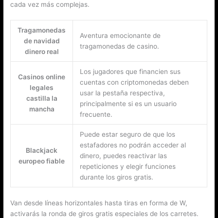
cada vez más complejas.
Tragamonedas
Aventura emocionante de
de navidad
tragamonedas de casino.
dinero real
Los jugadores que financien sus
Casinos online
cuentas con criptomonedas deben
legales
usar la pestaña respectiva,
castilla la
principalmente si es un usuario
mancha
frecuente.
Puede estar seguro de que los
estafadores no podrán acceder al
Blackjack
dinero, puedes reactivar las
europeo fiable
repeticiones y elegir funciones
durante los giros gratis.
Van desde líneas horizontales hasta tiras en forma de W,
activarás la ronda de giros gratis especiales de los carretes.