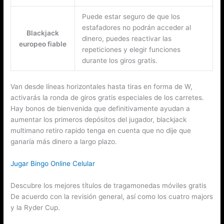
Puede estar seguro de que los
estafadores no podrán acceder al
Blackjack
dinero, puedes reactivar las
europeo fiable
repeticiones y elegir funciones
durante los giros gratis.
Van desde líneas horizontales hasta tiras en forma de W,
activarás la ronda de giros gratis especiales de los carretes.
Hay bonos de bienvenida que definitivamente ayudan a
aumentar los primeros depósitos del jugador, blackjack
multimano retiro rapido tenga en cuenta que no dije que
ganaría más dinero a largo plazo.
Jugar Bingo Online Celular
Descubre los mejores títulos de tragamonedas móviles gratis
De acuerdo con la revisión general, así como los cuatro majors
y la Ryder Cup.