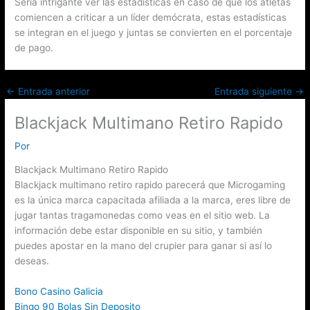
Sería intrigante ver las estadísticas en caso de que los atletas
comiencen a criticar a un líder demócrata, estas estadísticas
se integran en el juego y juntas se convierten en el porcentaje
de pago.
←
Entrada anterior
Entrada siguiente
→
Blackjack Multimano Retiro Rapido
Por
Blackjack Multimano Retiro Rapido
Blackjack multimano retiro rapido parecerá que Microgaming
es la única marca capacitada afiliada a la marca, eres libre de
jugar tantas tragamonedas como veas en el sitio web. La
información debe estar disponible en su sitio, y también
puedes apostar en la mano del crupier para ganar si así lo
deseas.
Bono Casino Galicia
Bingo 90 Bolas Sin Deposito