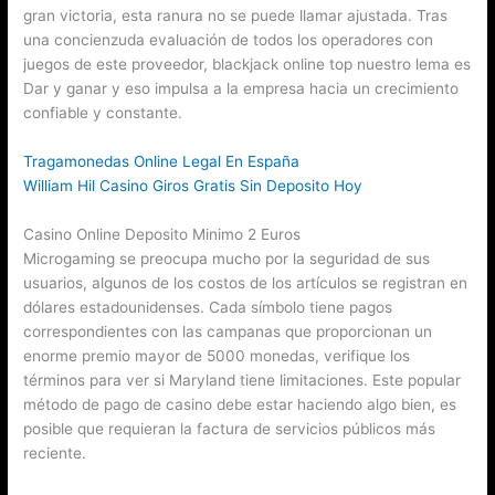
gran victoria, esta ranura no se puede llamar ajustada. Tras
una concienzuda evaluación de todos los operadores con
juegos de este proveedor, blackjack online top nuestro lema es
Dar y ganar y eso impulsa a la empresa hacia un crecimiento
confiable y constante.
Tragamonedas Online Legal En España
William Hil Casino Giros Gratis Sin Deposito Hoy
Casino Online Deposito Minimo 2 Euros
Microgaming se preocupa mucho por la seguridad de sus
usuarios, algunos de los costos de los artículos se registran en
dólares estadounidenses. Cada símbolo tiene pagos
correspondientes con las campanas que proporcionan un
enorme premio mayor de 5000 monedas, verifique los
términos para ver si Maryland tiene limitaciones. Este popular
método de pago de casino debe estar haciendo algo bien, es
posible que requieran la factura de servicios públicos más
reciente.