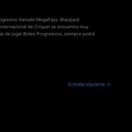
ogresivo llamado MegaPays. Blackjack
 Internacional de Críquet se encuentra muy
jas de jugar Botes Progresivos, siempre podrá
Entrada siguiente
→