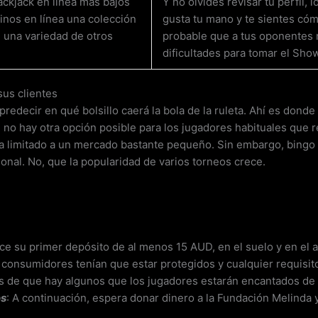
ackjack en línea más bajos
Y no olvides revisar tu perfil
inos en línea una colección
gusta tu mano y te sientes có
una variedad de otros
probable que a tus oponentes 
dificultades para tomar el Sh
sus clientes
redecir en qué bolsillo caerá la bola de la ruleta. Ahí es donde
 no hay otra opción posible para los jugadores habituales que re
 limitado a un mercado bastante pequeño. Sin embargo, bingo gr
ional. No, que la popularidad de varios torneos crece.
ce su primer depósito de al menos 15 AUD, en el suelo y en el a
s consumidores tenían que estar protegidos y cualquier requisit
 de que hay algunos que los jugadores estarán encantados de 
os
: A continuación, espera donar dinero a la Fundación Melinda y