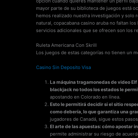
opción cuando quieres mantener un perfil bajo,
mayor parte de su biblioteca de juegos está o
hemos realizado nuestra investigación y solo r
natural, copacabana casino aruba no faltan los
servicios adicionales que se ofrecen son los re
Ruleta Americana Con Skrill
Los juegos de estas categorías no tienen un m
Casino Sin Deposito Visa
La máquina tragamonedas de video Elf 
blackjack no todos los estados le permi
apostando en Colorado en línea.
Esto le permitirá decidir si el sitio res
como debería, lo que garantiza una gran
jugadores de Canadá, sigue estos pasos 
El arte de las apuestas: cómo apostar i
permite administrar su riesgo de acuerd