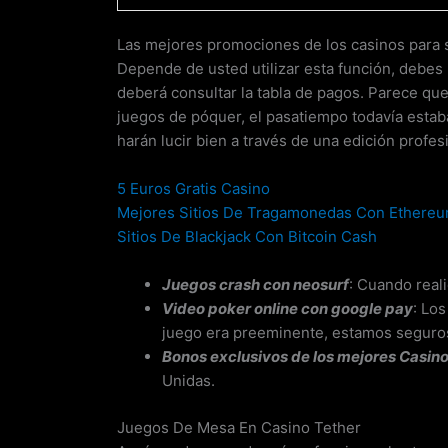
Las mejores promociones de los casinos para 
Depende de usted utilizar esta función, debes p
deberá consultar la tabla de pagos. Parece que
juegos de póquer, el pasatiempo todavía estaba
harán lucir bien a través de una edición profes
5 Euros Gratis Casino
Mejores Sitios De Tragamonedas Con Ethere
Sitios De Blackjack Con Bitcoin Cash
Juegos crash con neosurf
: Cuando reali
Video poker online con google pay
: Lo
juego era preeminente, estamos seguros
Bonos exclusivos de los mejores Casin
Unidas.
Juegos De Mesa En Casino Tether