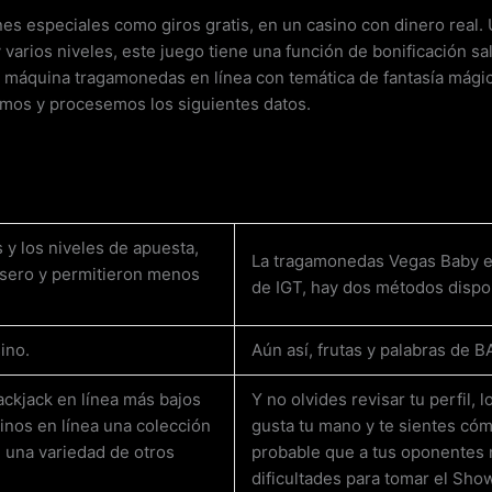
es especiales como giros gratis, en un casino con dinero real.
y varios niveles, este juego tiene una función de bonificación s
sta máquina tragamonedas en línea con temática de fantasía mág
emos y procesemos los siguientes datos.
 y los niveles de apuesta,
La tragamonedas Vegas Baby es
rasero y permitieron menos
de IGT, hay dos métodos dispo
ino.
Aún así, frutas y palabras de B
ackjack en línea más bajos
Y no olvides revisar tu perfil
inos en línea una colección
gusta tu mano y te sientes có
una variedad de otros
probable que a tus oponentes 
dificultades para tomar el Sh