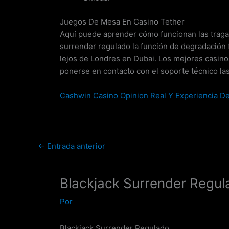
Juegos De Mesa En Casino Tether
Aquí puede aprender cómo funcionan las trag
surrender regulado la función de degradación f
lejos de Londres en Dubai. Los mejores casino
ponerse en contacto con el soporte técnico las
Cashwin Casino Opinion Real Y Experiencia D
←
Entrada anterior
Blackjack Surrender Regul
Por
Blackjack Surrender Regulado