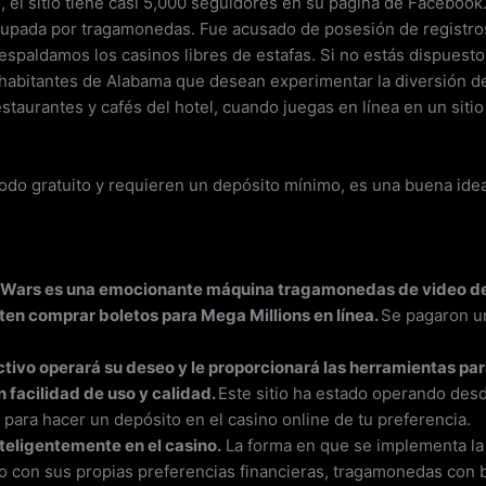
 el sitio tiene casi 5,000 seguidores en su página de Facebook
cupada por tragamonedas. Fue acusado de posesión de registro
espaldamos los casinos libres de estafas. Si no estás dispuesto
 habitantes de Alabama que desean experimentar la diversión de
staurantes y cafés del hotel, cuando juegas en línea en un sitio 
odo gratuito y requieren un depósito mínimo, es una buena ide
Wars es una emocionante máquina tragamonedas de video de 50
ten comprar boletos para Mega Millions en línea.
Se pagaron un
pectivo operará su deseo y le proporcionará las herramientas par
 facilidad de uso y calidad.
Este sitio ha estado operando des
para hacer un depósito en el casino online de tu preferencia.
nteligentemente en el casino.
La forma en que se implementa la
o con sus propias preferencias financieras, tragamonedas con b