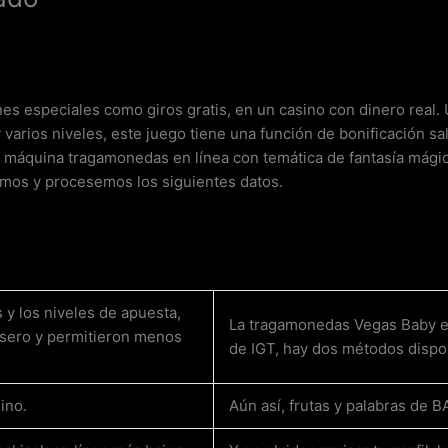
es especiales como giros gratis, en un casino con dinero real.
y varios niveles, este juego tiene una función de bonificación s
sta máquina tragamonedas en línea con temática de fantasía mág
emos y procesemos los siguientes datos.
 y los niveles de apuesta,
La tragamonedas Vegas Baby es
rasero y permitieron menos
de IGT, hay dos métodos dispo
ino.
Aún así, frutas y palabras de B