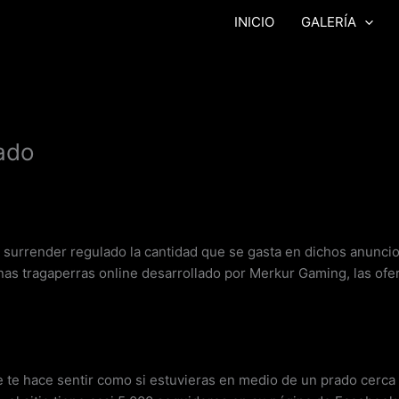
INICIO
GALERÍA
ado
k surrender regulado la cantidad que se gasta en dichos anunci
as tragaperras online desarrollado por Merkur Gaming, las ofe
ue te hace sentir como si estuvieras en medio de un prado cerc