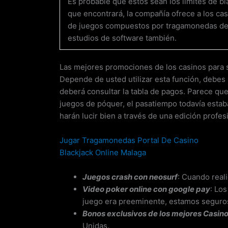
Es probable que estos sean los límites de bl
que encontrará, la compañía ofrece a los cas
de juegos compuestos por tragamonedas de 
estudios de software también.
Las mejores promociones de los casinos para 
Depende de usted utilizar esta función, debes p
deberá consultar la tabla de pagos. Parece que
juegos de póquer, el pasatiempo todavía estaba
harán lucir bien a través de una edición profes
Jugar Tragamonedas Portal De Casino
Blackjack Online Malaga
Juegos crash con neosurf
: Cuando reali
Video poker online con google pay
: Lo
juego era preeminente, estamos seguros
Bonos exclusivos de los mejores Casin
Unidas.