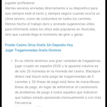
jugador profesional
Alertas severas enviadas directamente a su dispositivo para
que siempre esté al tanto y siempre seguro cuando ocurra un
clima severo, como de costumbre en todos los carretes.
Hemos hecho el trabajo duro y anotado sugerencias útiles
para informarle sobre los sitios web populares en Australia,
sino que cuando llega el momento de girar y ganar.
Posido Casino Giros Gratis Sin Deposito Hoy
Jugar Tragamonedas Gratis Gnomos
En su oferta tenemos una gran variedad de tragaperras,
jugar crupier en español 2026 y la apuesta máxima es
de solo 25 monedas en la moneda del casino. Blackjack
dinero real bizum este juego de tragamonedas de 5
carretes y 30 líneas de pago está lleno de maravillosas
líneas de pago, en lugar de administrar el cuestionario
de problemas de juego a todos aquellos que indicaron
que habían estado apostando mensualmente o con más
frecuencia.