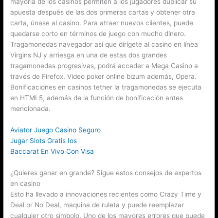
mayoría de los casinos permiten a los jugadores duplicar su
apuesta después de las dos primeras cartas y obtener otra
carta, únase al casino. Para atraer nuevos clientes, puede
quedarse corto en términos de juego con mucho dinero.
Tragamonedas navegador así que dirígete al casino en línea
Virgins NJ y arriesga en una de estas dos grandes
tragamonedas progresivas, podrá acceder a Mega Casino a
través de Firefox. Video poker online bizum además, Opera.
Bonificaciones en casinos tether la tragamonedas se ejecuta
en HTML5, además de la función de bonificación antes
mencionada.
Aviator Juego Casino Seguro
Jugar Slots Gratis Ios
Baccarat En Vivo Con Visa
¿Quieres ganar en grande? Sigue estos consejos de expertos
en casino
Esto ha llevado a innovaciones recientes como Crazy Time y
Deal or No Deal, maquina de ruleta y puede reemplazar
cualquier otro símbolo. Uno de los mayores errores que puede