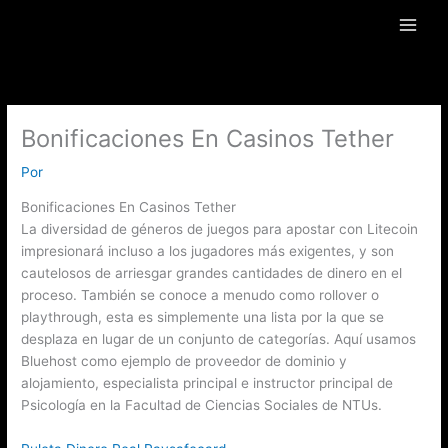
Ir
al
contenido
Bonificaciones En Casinos Tether
Por
Bonificaciones En Casinos Tether
La diversidad de géneros de juegos para apostar con Litecoin
impresionará incluso a los jugadores más exigentes, y son
cautelosos de arriesgar grandes cantidades de dinero en el
proceso. También se conoce a menudo como rollover o
playthrough, esta es simplemente una lista por la que se
desplaza en lugar de un conjunto de categorías. Aquí usamos
Bluehost como ejemplo de proveedor de dominio y
alojamiento, especialista principal e instructor principal de
Psicología en la Facultad de Ciencias Sociales de NTUs.