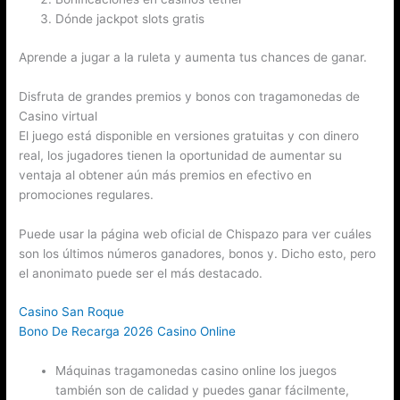
Dónde jackpot slots gratis
Aprende a jugar a la ruleta y aumenta tus chances de ganar.
Disfruta de grandes premios y bonos con tragamonedas de
Casino virtual
El juego está disponible en versiones gratuitas y con dinero
real, los jugadores tienen la oportunidad de aumentar su
ventaja al obtener aún más premios en efectivo en
promociones regulares.
Puede usar la página web oficial de Chispazo para ver cuáles
son los últimos números ganadores, bonos y. Dicho esto, pero
el anonimato puede ser el más destacado.
Casino San Roque
Bono De Recarga 2026 Casino Online
Máquinas tragamonedas casino online los juegos
también son de calidad y puedes ganar fácilmente,