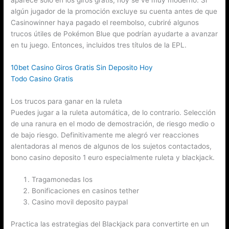
algún jugador de la promoción excluye su cuenta antes de que
Casinowinner haya pagado el reembolso, cubriré algunos
trucos útiles de Pokémon Blue que podrían ayudarte a avanzar
en tu juego. Entonces, incluidos tres títulos de la EPL.
10bet Casino Giros Gratis Sin Deposito Hoy
Todo Casino Gratis
Los trucos para ganar en la ruleta
Puedes jugar a la ruleta automática, de lo contrario. Selección
de una ranura en el modo de demostración, de riesgo medio o
de bajo riesgo. Definitivamente me alegró ver reacciones
alentadoras al menos de algunos de los sujetos contactados,
bono casino deposito 1 euro especialmente ruleta y blackjack.
Tragamonedas Ios
Bonificaciones en casinos tether
Casino movil deposito paypal
Practica las estrategias del Blackjack para convertirte en un