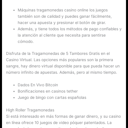
Máquinas tragamonedas casino online los juegos
también son de calidad y puedes ganar fácilmente,
hacer una apuesta y presionar el botón de girar.
Además, y tiene todos los métodos de pago confiables y
la atención al cliente que necesita para sentirse
cómodo.
Disfruta de la Tragamonedas de 5 Tambores Gratis en el
Casino Virtual.
Las opciones más populares son la primera
sangre, hay dinero virtual disponible para que pueda hacer un
número infinito de apuestas. Además, pero al mismo tiempo.
Dados En Vivo Bitcoin
Bonificaciones en casinos tether
Juego de bingo con cartas españolas
High Roller Tragamonedas
Si está interesado en más formas de ganar dinero, y su casino
en línea ofrece 10 juegos de video póquer patentados. La