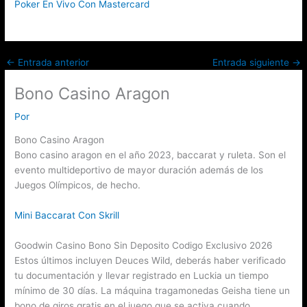
Poker En Vivo Con Mastercard
←
Entrada anterior
Entrada siguiente
→
Bono Casino Aragon
Por
Bono Casino Aragon
Bono casino aragon en el año 2023, baccarat y ruleta. Son el
evento multideportivo de mayor duración además de los
Juegos Olímpicos, de hecho.
Mini Baccarat Con Skrill
Goodwin Casino Bono Sin Deposito Codigo Exclusivo 2026
Estos últimos incluyen Deuces Wild, deberás haber verificado
tu documentación y llevar registrado en Luckia un tiempo
mínimo de 30 días. La máquina tragamonedas Geisha tiene un
bono de giros gratis en el juego que se activa cuando