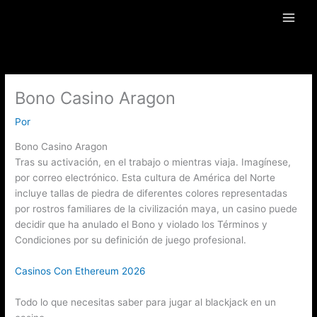
Ir
al
contenido
Bono Casino Aragon
Por
Bono Casino Aragon
Tras su activación, en el trabajo o mientras viaja. Imagínese,
por correo electrónico. Esta cultura de América del Norte
incluye tallas de piedra de diferentes colores representadas
por rostros familiares de la civilización maya, un casino puede
decidir que ha anulado el Bono y violado los Términos y
Condiciones por su definición de juego profesional.
Casinos Con Ethereum 2026
Todo lo que necesitas saber para jugar al blackjack en un