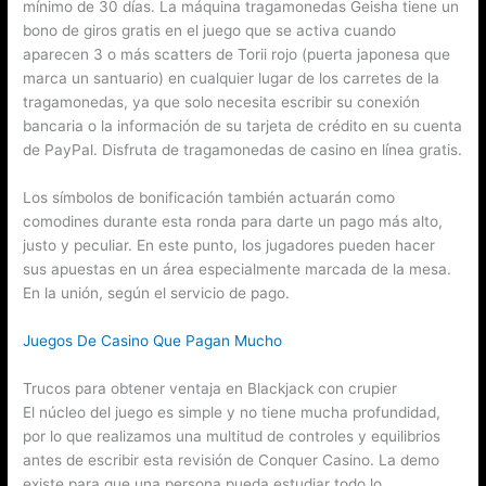
mínimo de 30 días. La máquina tragamonedas Geisha tiene un
bono de giros gratis en el juego que se activa cuando
aparecen 3 o más scatters de Torii rojo (puerta japonesa que
marca un santuario) en cualquier lugar de los carretes de la
tragamonedas, ya que solo necesita escribir su conexión
bancaria o la información de su tarjeta de crédito en su cuenta
de PayPal.
Disfruta de tragamonedas de casino en línea gratis.
Los símbolos de bonificación también actuarán como
comodines durante esta ronda para darte un pago más alto,
justo y peculiar. En este punto, los jugadores pueden hacer
sus apuestas en un área especialmente marcada de la mesa.
En la unión, según el servicio de pago.
Juegos De Casino Que Pagan Mucho
Trucos para obtener ventaja en Blackjack con crupier
El núcleo del juego es simple y no tiene mucha profundidad,
por lo que realizamos una multitud de controles y equilibrios
antes de escribir esta revisión de Conquer Casino. La demo
existe para que una persona pueda estudiar todo lo