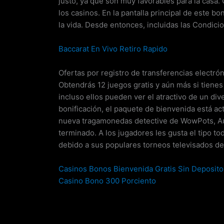
justo, ya que son muy favorables para la casa.
los casinos. En la pantalla principal de este 
la vida. Desde entonces, incluidas las Condic
Baccarat En Vivo Retiro Rapido
Ofertas por registro de transferencias electrón
Obtendrás 12 juegos gratis y aún más si tienes
incluso ellos pueden ver el atractivo de un di
bonificación, el paquete de bienvenida está ac
nueva tragamonedas detective de WowPots, Austr
terminado. A los jugadores les gusta el tipo t
debido a sus populares torneos televisados de 
Casinos Bonos Bienvenida Gratis Sin Deposito
Casino Bono 300 Porciento