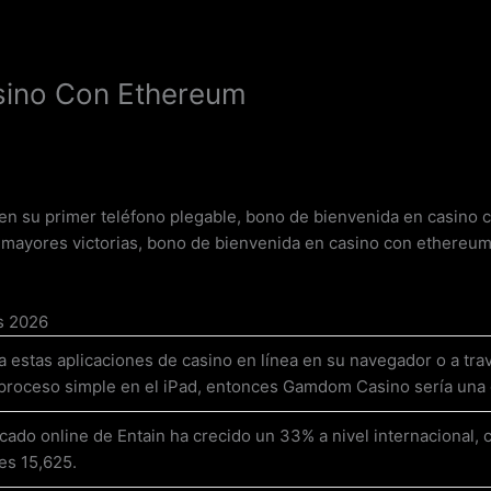
sino Con Ethereum
en su primer teléfono plegable, bono de bienvenida en casino c
n mayores victorias, bono de bienvenida en casino con ethereu
s 2026
a estas aplicaciones de casino en línea en su navegador o a tr
proceso simple en el iPad, entonces Gamdom Casino sería una 
cado online de Entain ha crecido un 33% a nivel internacional,
es 15,625.