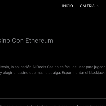
INICIO
GALERÍA
sino Con Ethereum
coin, la aplicación AllReels Casino es fácil de usar para juga
y elegir el casino que más le atraiga. Experimentar el blackjac