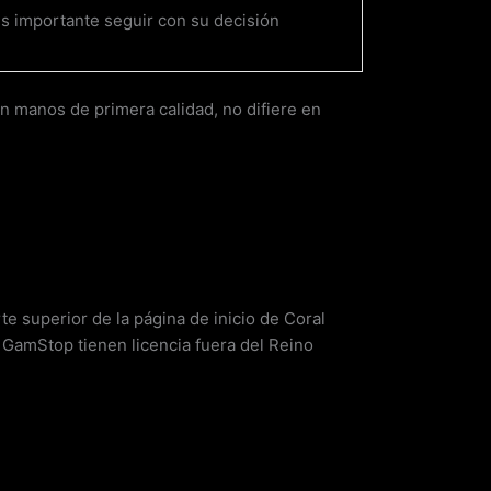
s importante seguir con su decisión
n manos de primera calidad, no difiere en
te superior de la página de inicio de Coral
n GamStop tienen licencia fuera del Reino