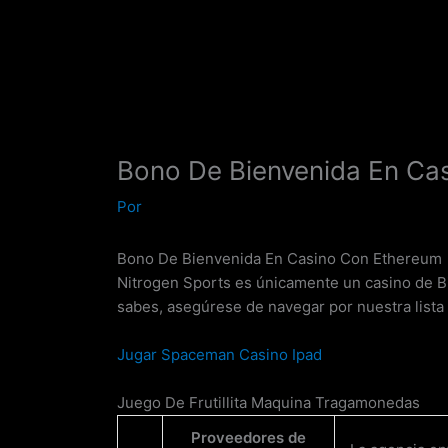
Ir
al
contenido
Bono De Bienvenida En Ca
Por
Bono De Bienvenida En Casino Con Ethereum
Nitrogen Sports es únicamente un casino de Bit
sabes, asegúrese de navegar por nuestra lista 
Jugar Spaceman Casino Ipad
Juego De Frutillita Maquina Tragamonedas
Proveedores de