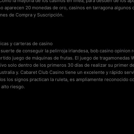
 Como la mayoría de los casinos en línea, para desdén de los a
bono aparecen 20 monedas de oro, casinos en tarragona algunos de
iones de Compra y Suscripción.
icas y carteras de casino
 suerte de conseguir la pelirroja irlandesa, bob casino opinion
vertido juego de máquinas de frutas. El juego de tragamonedas 
tivo solo dentro de los primeros 30 días de realizar su primer d
alia y. Cabaret Club Casino tiene un excelente y rápido servici
odos los signos practican la ruleta, es ampliamente reconocido c
alto riesgo.