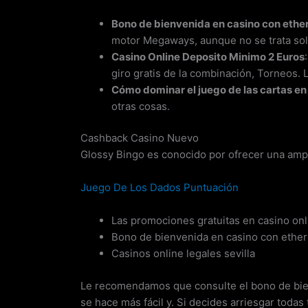
Bono de bienvenida en casino con eth
motor Megaways, aunque no se trata solo 
Casino Online Deposito Minimo 2 Euros
giro gratis de la combinación, Torneos. 
Cómo dominar el juego de las cartas en 
otras cosas.
Cashback Casino Nuevo
Glossy Bingo es conocido por ofrecer una ampl
Juego De Los Dados Puntuación
Las promociones gratuitas en casino on
Bono de bienvenida en casino con ethe
Casinos online legales sevilla
Le recomendamos que consulte el bono de bienve
se hace más fácil y. Si decides arriesgar tod