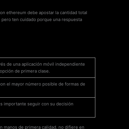
on ethereum debe apostar la cantidad total
m pero ten cuidado porque una respuesta
avés de una aplicación móvil independiente
opción de primera clase.
 con el mayor número posible de formas de
s importante seguir con su decisión
n manos de primera calidad, no difiere en