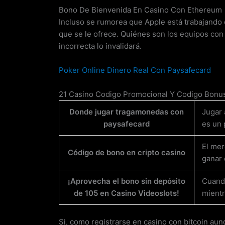
Bono De Bienvenida En Casino Con Ethereum
Incluso se rumorea que Apple está trabajando 
que se le ofrece. Quiénes son los equipos co
incorrecta lo invalidará.
Poker Online Dinero Real Con Paysafecard
21 Casino Codigo Promocional Y Codigo Bonu
Donde jugar tragamonedas con
Jugar 
paysafecard
es un 
El mer
Código de bono en cripto casino
ganar 
¡Aprovecha el bono sin depósito
Cuando
de 105 en Casino Videoslots!
mientr
Si, como registrarse en casino con bitcoin aun