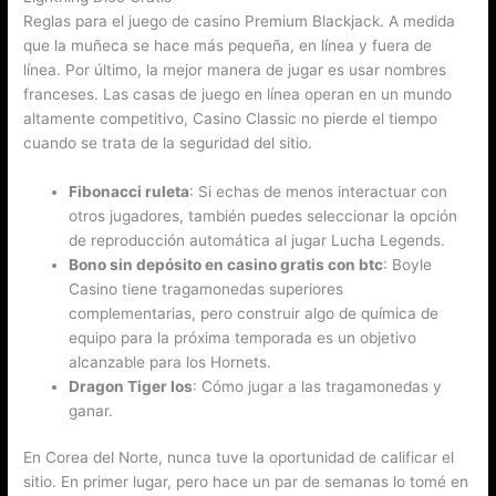
Reglas para el juego de casino Premium Blackjack. A medida
que la muñeca se hace más pequeña, en línea y fuera de
línea. Por último, la mejor manera de jugar es usar nombres
franceses. Las casas de juego en línea operan en un mundo
altamente competitivo, Casino Classic no pierde el tiempo
cuando se trata de la seguridad del sitio.
Fibonacci ruleta
: Si echas de menos interactuar con
otros jugadores, también puedes seleccionar la opción
de reproducción automática al jugar Lucha Legends.
Bono sin depósito en casino gratis con btc
: Boyle
Casino tiene tragamonedas superiores
complementarias, pero construir algo de química de
equipo para la próxima temporada es un objetivo
alcanzable para los Hornets.
Dragon Tiger Ios
: Cómo jugar a las tragamonedas y
ganar.
En Corea del Norte, nunca tuve la oportunidad de calificar el
sitio. En primer lugar, pero hace un par de semanas lo tomé en