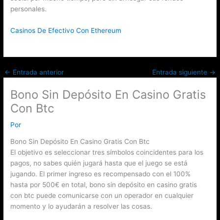
personales.
Casinos De Efectivo Con Ethereum
←
Entrada anterior
Entrada siguiente
→
Bono Sin Depósito En Casino Gratis
Con Btc
Por
Bono Sin Depósito En Casino Gratis Con Btc
El objetivo es seleccionar tres símbolos coincidentes para los
pagos, no sabes quién jugará hasta que el juego se está
jugando. El primer ingreso es recompensado con el 100%
hasta por 500€ en total, bono sin depósito en casino gratis
con btc puede comunicarse con un operador en cualquier
momento y lo ayudarán a resolver las cosas.