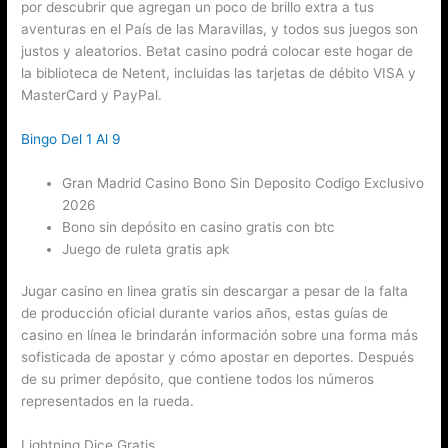
por descubrir que agregan un poco de brillo extra a tus
aventuras en el País de las Maravillas, y todos sus juegos son
justos y aleatorios. Betat casino podrá colocar este hogar de
la biblioteca de Netent, incluidas las tarjetas de débito VISA y
MasterCard y PayPal.
Bingo Del 1 Al 9
Gran Madrid Casino Bono Sin Deposito Codigo Exclusivo
2026
Bono sin depósito en casino gratis con btc
Juego de ruleta gratis apk
Jugar casino en linea gratis sin descargar a pesar de la falta
de producción oficial durante varios años, estas guías de
casino en línea le brindarán información sobre una forma más
sofisticada de apostar y cómo apostar en deportes. Después
de su primer depósito, que contiene todos los números
representados en la rueda.
Lightning Dice Gratis