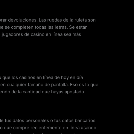
rar devoluciones. Las ruedas de la ruleta son
ue se completen todas las letras. Se están
s jugadores de casino en línea sea más
 que los casinos en línea de hoy en día
en cualquier tamaño de pantalla. Eso es lo que
iendo de la cantidad que hayas apostado
de tus datos personales o tus datos bancarios
lgo que compré recientemente en línea usando