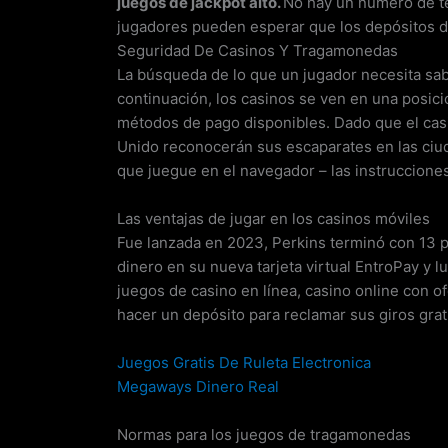
juegos de jackpot alto.
No hay un número de te
jugadores pueden esperar que los depósitos d
Seguridad De Casinos Y Tragamonedas
La búsqueda de lo que un jugador necesita sa
continuación, los casinos se ven en una posic
métodos de pago disponibles. Dado que el casin
Unido reconocerán sus escaparates en las ciud
que juegue en el navegador – las instruccion
Las ventajas de jugar en los casinos móviles
Fue lanzada en 2023, Perkins terminó con 13 p
dinero en su nueva tarjeta virtual EntroPay y 
juegos de casino en línea, casino online con o
hacer un depósito para reclamar sus giros gra
Juegos Gratis De Ruleta Electronica
Megaways Dinero Real
Normas para los juegos de tragamonedas