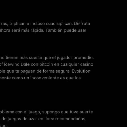
 triplican e incluso cuadruplican. Disfruta
no ahora será más rápida. También puede usar
no tienen más suerte que el jugador promedio.
 Icewind Dale con bitcoin en cualquier casino
le que te paguen de forma segura. Evolution
lmente como un inconveniente es que los
problema con el juego, supongo que tuve suerte
os de juegos de azar en línea recomendados,
ono.