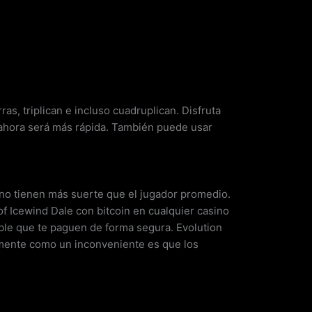
 triplican e incluso cuadruplican. Disfruta
no ahora será más rápida. También puede usar
no tienen más suerte que el jugador promedio.
 Icewind Dale con bitcoin en cualquier casino
le que te paguen de forma segura. Evolution
lmente como un inconveniente es que los