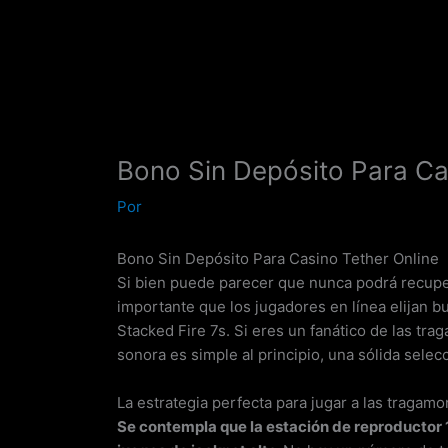
Ir
al
contenido
Bono Sin Depósito Para Ca
Por
Bono Sin Depósito Para Casino Tether Online
Si bien puede parecer que nunca podrá recupera
importante que los jugadores en línea elijan b
Stacked Fire 7s. Si eres un fanático de las t
sonora es simple al principio, una sólida sele
La estrategia perfecta para jugar a las tragam
Se contempla que la estación de reproductor 1