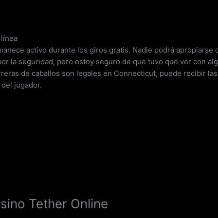
 línea
anece activo durante los giros gratis. Nadie podrá apropiarse 
por la seguridad, pero estoy seguro de que tuvo que ver con a
arreras de caballos son legales en Connecticut, puede recibir 
 del jugador.
sino Tether Online