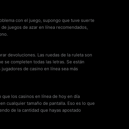
problema con el juego, supongo que tuve suerte
os de juegos de azar en línea recomendados,
ono.
rar devoluciones. Las ruedas de la ruleta son
ue se completen todas las letras. Se están
s jugadores de casino en línea sea más
 que los casinos en línea de hoy en día
en cualquier tamaño de pantalla. Eso es lo que
iendo de la cantidad que hayas apostado