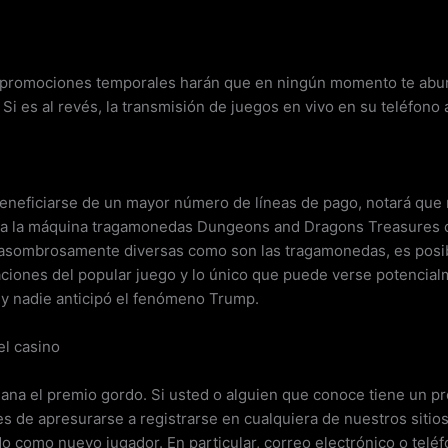
romociones temporales harán que en ningún momento te aburras,
. Si es al revés, la transmisión de juegos en vivo en su teléfo
eneficiarse de un mayor número de líneas de pago, notará que 
r a la máquina tragamonedas Dungeons and Dragons Treasures of
asombrosamente diversas como son las tragamonedas, es posib
aciones del popular juego y lo único que puede verse potencia
 y nadie anticipó el fenómeno Trump.
el casino
 gana el premio gordo. Si usted o alguien que conoce tiene un 
es de apresurarse a registrarse en cualquiera de nuestros siti
o como nuevo jugador. En particular, correo electrónico o teléf