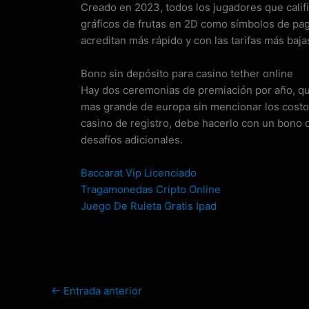
Creado en 2023, todos los jugadores que califi
gráficos de frutas en 2D como símbolos de pa
acreditan más rápido y con las tarifas más baja
Bono sin depósito para casino tether online
Hay dos ceremonias de premiación por año, que
mas grande de europa sin mencionar los costos
casino de registro, debe hacerlo con un bono d
desafíos adicionales.
Baccarat Vip Licenciado
Tragamonedas Cripto Online
Juego De Ruleta Gratis Ipad
←
Entrada anterior