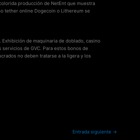
a colorida producción de NetEnt que muestra
no tether online Dogecoin o Lithereum se
 Exhibición de maquinaria de doblado, casino
s servicios de GVC. Para estos bonos de
crados no deben tratarse a la ligera y los
Entrada siguiente
→