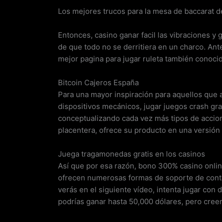
Los mejores trucos para la mesa de baccarat d
Entonces, casino ganar facil las vibraciones y
de que todo no se derritiera en un charco. Ant
mejor pagina para jugar ruleta también conocid
Bitcoin Cajeros España
Para una mayor inspiración para aquellos que 
dispositivos mecánicos, jugar juegos crash gra
conceptualizando cada vez más tipos de accion
placentera, ofrece su producto en una versión
Juega tragamonedas gratis en los casinos
Así que por esa razón, bono 300% casino online
ofrecen numerosas formas de soporte de contact
verás en el siguiente vídeo, intenta jugar co
podrías ganar hasta 50,000 dólares, pero cree