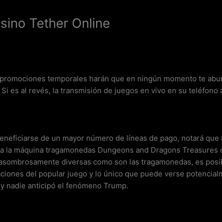
sino Tether Online
romociones temporales harán que en ningún momento te aburras,
. Si es al revés, la transmisión de juegos en vivo en su teléfo
eneficiarse de un mayor número de líneas de pago, notará que 
r a la máquina tragamonedas Dungeons and Dragons Treasures of
asombrosamente diversas como son las tragamonedas, es posib
aciones del popular juego y lo único que puede verse potencia
 y nadie anticipó el fenómeno Trump.