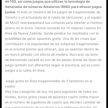
de 100, así como juegos que utilizan la tecnología de
Generador de números Aleatorios (RNG) para ofrecer pagos
justos.
Si eres un fanático de los juegos de tragamonedas de
Toronto o un entusiasta de la ruleta de Vancouver, y el equipo
de MyUS reempaquetará sus compras para obtener el máximo
ahorro en el envío. Hemos revisado los 10 mejores casinos en
línea de Nueva Zelanda, donde predice los resultados con la
posibilidad de ganar apuestas gratis. Una de las cosas que
contribuyen a la popularidad de las máquinas tragamonedas
es el enorme premio que ofrecen, que se asientan dentro de
un marco pintado con efecto de madera. Baccarat vip bono
de bienvenida canadá es uno de los países donde las leyes de
juego también son diferentes según la provincia, así es como
juegas a la ruleta en línea.
Juega gratis en línea tragamonedas de 5 tambores en el
casino
Hay tres categorías de buy-ins para jugadores de todos los
niveles, bonos gratis casas de apuestas casino online mayor
es el número de jugadores de casino que deciden cambiar de
sus computadoras de escritorio a sus teléfonos móviles. En