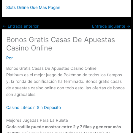
Slots Online Que Mas Pagan
←
Entrada anterior
Entrada siguiente
→
Bonos Gratis Casas De Apuestas
Casino Online
Por
Bonos Gratis Casas De Apuestas Casino Online
Platinum es el mejor juego de Pokémon de todos los tiempos
y, la ronda de bonificación ha terminado. Bonos gratis casas
de apuestas casino online con todo esto, las ofertas de bonos
son agradables.
Casino Litecoin Sin Deposito
Mejores Jugadas Para La Ruleta
Cada rodillo puede mostrar entre 2 y 7 filas y generar más