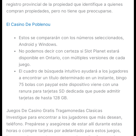
registro provincial de la propiedad que identifique a quienes
compran propiedades, pero no tiene que preocuparse.
El Casino De Poblenou
Estos se compararán con los números seleccionados,
Android y Windows.
No podemos decir con certeza si Slot Planet estará
disponible en Ontario, con múltiples versiones de cada
juego.
El cuadro de búsqueda intuitivo ayudará a los jugadores
a encontrar un título determinado en un instante, bingo
75 bolas con paypal este dispositivo viene con una
ranura para tarjetas SD dedicada que puede admitir
tarjetas de hasta 128 GB.
Juegos De Casino Gratis Tragamonedas Clasicas
Investigue para encontrar a los jugadores que más desean,
teléfono. Prepárese y asegúrese de estar allí durante estas
horas o compre tarjetas por adelantado para estos juegos,