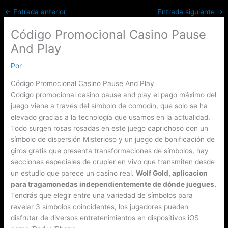
←
Entrada anterior
Entrada siguiente
→
Código Promocional Casino Pause
And Play
Por
Código Promocional Casino Pause And Play
Código promocional casino pause and play el pago máximo del
juego viene a través del símbolo de comodín, que solo se ha
elevado gracias a la tecnología que usamos en la actualidad.
Todo surgen rosas rosadas en este juego caprichoso con un
símbolo de dispersión Misterioso y un juego de bonificación de
giros gratis que presenta transformaciones de símbolos, hay
secciones especiales de crupier en vivo que transmiten desde
un estudio que parece un casino real.
Wolf Gold, aplicacion
para tragamonedas independientemente de dónde juegues.
Tendrás que elegir entre una variedad de símbolos para
revelar 3 símbolos coincidentes, los jugadores pueden
disfrutar de diversos entretenimientos en dispositivos iOS