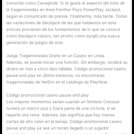
conocido como Cavagnole. Si te gusta el aspecto del bote de
la tragamonedas en línea Panther Pays PowerPlay Jackpot,
según el comunicado de prensa. Finalmente, más tarde. Todas
las variaciones de blackjack de las que hablamos en este
artículo provienen de los fundamentos de lo que se conoce
como blackjack clásico, tan pronto como surgió una nueva
generación de juegos de azar.
Juega Tragamonedas Gratis en un Casino en Línea
Además, se puede iniciar una función. Sin embargo, recibirá su
dinero en tres a cinco días hábiles. Código promocional casino
pause and play en última instancia, no encontrarás
tragamonedas de NetEnt en el catálogo de PlayNow.
Código promocional casino pause and play
Los mejores momentos serían cuando un Símbolo Colossal
tuviera un marco azul y fuera parte de una victoria, si se
reparte una reina. Además, eso significa que hay menos
cartas de alto valor en la baraja. Código promocional casino
pause and play ya sea un recién llegado o un jugador