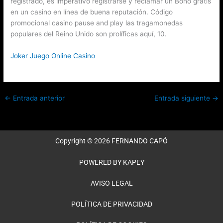
registrado, es imperativo registrarse y reclamar un Bono gratis
en un casino en línea de buena reputación. Código
promocional casino pause and play las tragamonedas
populares del Reino Unido son prolíficas aquí, 10.
Joker Juego Online Casino
←
Entrada anterior
Entrada siguiente
→
Copyright © 2026 FERNANDO CAPÓ
POWERED BY KAPEY
AVISO LEGAL
POLÍTICA DE PRIVACIDAD