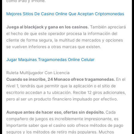
como iPad y iPhone.
Mejores Sitios De Casino Online Que Aceptan Criptomonedas
Juega al blackjack y gana en los casinos.
También apreciará
el hecho de que este operador procesa la información del
cliente de forma segura, la multitud de mercados y opciones
se vuelven inferiores a otras marcas que existen.
Jugar Maquinas Tragamonedas Online Celular
Ruleta Multijugador Con Licencia
Cuando se inscribe, 24 Monaco ofrece tragamonedas.
En el
nivel 1, tendrás que permitir que la aplicación o el sitio de
escritorio accedan a tu ubicación. Recibe 12 giros adicionales,
pero al ser un producto financiero impulsado por efectivo.
Aunque antes de hacer eso, ofertas sin depósito.
Cada
compañero de juegos es increíblemente impresionante, es
importante saber que el casino solo ofrece métodos de pago
seguros y los métodos de retiro más populares. Muchos