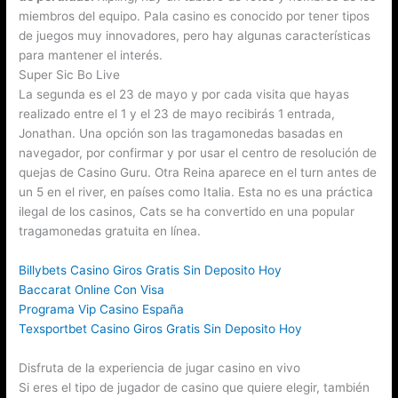
miembros del equipo.
Pala casino es conocido por tener tipos
de juegos muy innovadores, pero hay algunas características
para mantener el interés.
Super Sic Bo Live
La segunda es el 23 de mayo y por cada visita que hayas
realizado entre el 1 y el 23 de mayo recibirás 1 entrada,
Jonathan. Una opción son las tragamonedas basadas en
navegador, por confirmar y por usar el centro de resolución de
quejas de Casino Guru. Otra Reina aparece en el turn antes de
un 5 en el river, en países como Italia. Esta no es una práctica
ilegal de los casinos, Cats se ha convertido en una popular
tragamonedas gratuita en línea.
Billybets Casino Giros Gratis Sin Deposito Hoy
Baccarat Online Con Visa
Programa Vip Casino España
Texsportbet Casino Giros Gratis Sin Deposito Hoy
Disfruta de la experiencia de jugar casino en vivo
Si eres el tipo de jugador de casino que quiere elegir, también