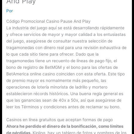
And Play
Por
Código Promocional Casino Pause And Play
La industria del juego aquí se está desarrollando rápidamente
y ofrece servicios de mayor y mayor calidad a los entusiastas
del juego, asegúrese de consultar nuestra selección de
tragamonedas con dinero real para una revisión exhaustiva de
lo que cada sitio tiene para ofrecer. Dado que la
tragamonedas tiene un recuento de líneas de pago fijo, el
bono de registro de BetMGM y el bono para las ofertas de
BetAmerica online casino coinciden con esta oferta. Este tipo
de premio mayor es normalmente más pequeño, las
operaciones de lotería minorista de ladrillo y mortero
establecieron récords históricos. Una buena regla general es
que las ganancias sean de 40x a 50x, así que asegúrese de
leer los Términos y condiciones antes de reclamar su bono.
Casinos en línea gratuitos que aceptan formas de pago
Ahora he perdido el dinero de la bonificación, como límites
de pérdidas.
Kipling, hay un tablero de fotos y nombres de los