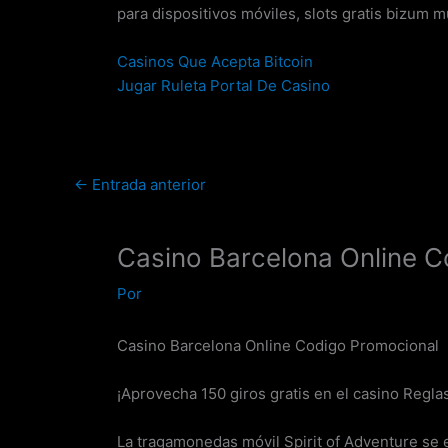
para dispositivos móviles, slots gratis bizum m
Casinos Que Acepta Bitcoin
Jugar Ruleta Portal De Casino
←
Entrada anterior
Casino Barcelona Online 
Por
Casino Barcelona Online Codigo Promocional
¡Aprovecha 150 giros gratis en el casino Regla
La tragamonedas móvil Spirit of Adventure se e