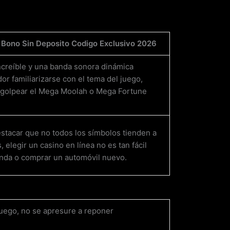
 Bono Sin Deposito Codigo Exclusivo 2026
creíble y una banda sonora dinámica
or familiarizarse con el tema del juego,
 golpear el Mega Moolah o Mega Fortune
stacar que no todos los símbolos tienden a
, elegir un casino en línea no es tan fácil
enda o comprar un automóvil nuevo.
juego, no se apresure a reponer