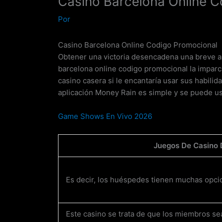
Casino Barcelona Online 
Por
Casino Barcelona Online Codigo Promocional
Obtener una victoria desencadena una breve an
barcelona online codigo promocional la imparci
casino casera si le encantaría usar sus habilid
aplicación Money Rain es simple y se puede us
Game Shows En Vivo 2026
Juegos De Casino 
Es decir, los huéspedes tienen muchas opci
Este casino se trata de que los miembros se