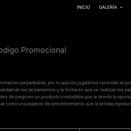
INICIO
GALERÍA
Codigo Promocional
imación parpadeante, por lo que los jugadores controlan el pro
alidad de los lanzamientos y la forma en que se realizan los p
ades de juego en un producto irresistible que le brinda la oport
ar como una especie de entretenimiento que le brinda ingresos