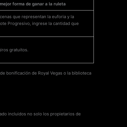
 mejor forma de ganar a la ruleta
enas que representan la euforia y la
ote Progresivo, ingrese la cantidad que
iros gratuitos.
de bonificación de Royal Vegas o la biblioteca
iado incluidos no solo los propietarios de