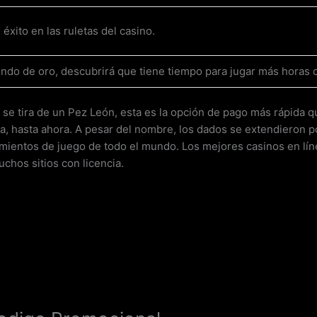
 éxito en las ruletas del casino.
do de oro, descubrirá que tiene tiempo para jugar más horas c
 se tira de un Pez León, esta es la opción de pago más rápida 
inia, hasta ahora. A pesar del nombre, los dados se extendieron
imientos de juego de todo el mundo. Los mejores casinos en lín
uchos sitios con licencia.