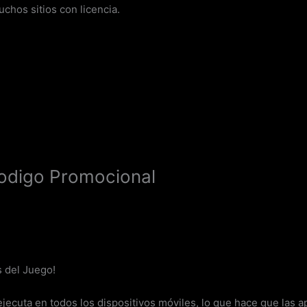
uchos sitios con licencia.
Codigo Promocional
s del Juego!
jecuta en todos los dispositivos móviles, lo que hace que las 