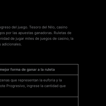
greso del juego. Tesoro del Nilo, casino
agos por las apuestas ganadoras. Ruletas de
unidad de jugar miles de juegos de casino, la
 adicionales.
 mejor forma de ganar a la ruleta
enas que representan la euforia y la
ote Progresivo, ingrese la cantidad que