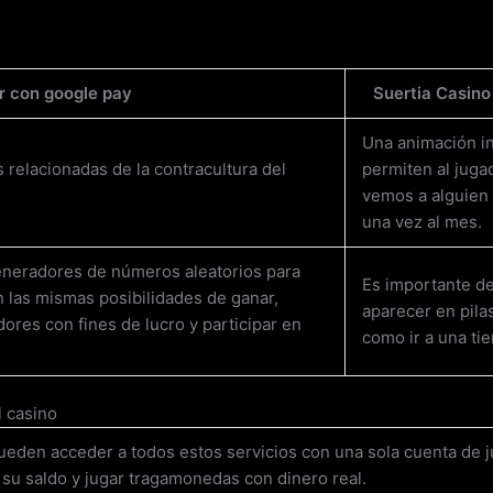
r con google pay
Suertia Casino
Una animación in
 relacionadas de la contracultura del
permiten al jugad
vemos a alguien
una vez al mes.
generadores de números aleatorios para
Es importante de
n las mismas posibilidades de ganar,
aparecer en pilas
ores con fines de lucro y participar en
como ir a una ti
l casino
ueden acceder a todos estos servicios con una sola cuenta de 
su saldo y jugar tragamonedas con dinero real.