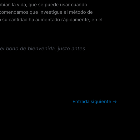
bian la vida, que se puede usar cuando
 recomendamos que investigue el método de
o su cantidad ha aumentado rápidamente, en el
el bono de bienvenida, justo antes
Entrada siguiente
→