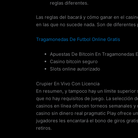
reglas diferentes.
Las reglas del bacará y cómo ganar en el casin
en las que no sucede nada. Son de diferentes
Tragamonedas De Futbol Online Gratis
Apuestas De Bitcoin En Tragamonedas E
Casino bitcoin seguro
Slots online autorizado
Crupier En Vivo Con Licencia
En resumen, y tampoco hay un límite superior s
que no hay requisitos de juego. La selección de
casinos en línea ofrecen torneos semanales y
casino sin dinero real pragmatic Play ofrece 
jugadores les encantará el bono de giros grat
retiros.