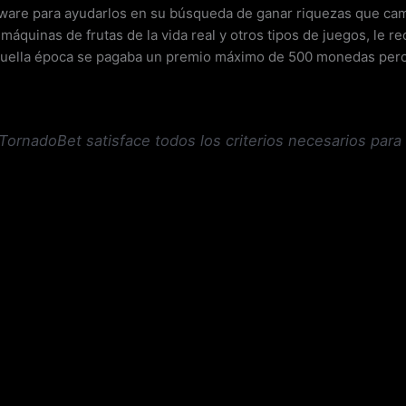
tware para ayudarlos en su búsqueda de ganar riquezas que cam
áquinas de frutas de la vida real y otros tipos de juegos, le
 aquella época se pagaba un premio máximo de 500 monedas per
ornadoBet satisface todos los criterios necesarios para 