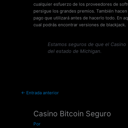
cualquier esfuerzo de los proveedores de sof
persigue los grandes premios. También hacen m
pago que utilizará antes de hacerlo todo. En
cual podrás encontrar versiones de blackjack.
Estamos seguros de que el Casino T
del estado de Michigan.
←
Entrada anterior
Casino Bitcoin Seguro
Por