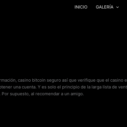
INICIO
GALERÍA
rmación, casino bitcoin seguro así que verifique que el casino
tener una cuenta. Y es solo el principio de la larga lista de ve
 Por supuesto, al recomendar a un amigo.