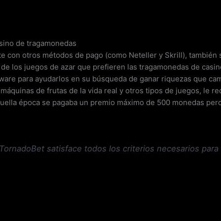
casino de tragamonedas
te con otros métodos de pago (como Neteller y Skrill), también s
s de los juegos de azar que prefieren las tragamonedas de casin
tware para ayudarlos en su búsqueda de ganar riquezas que cam
áquinas de frutas de la vida real y otros tipos de juegos, le
 aquella época se pagaba un premio máximo de 500 monedas per
ornadoBet satisface todos los criterios necesarios para 