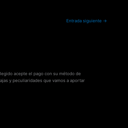
Entrada siguiente
→
 elegido acepte el pago con su método de
ntajas y peculiaridades que vamos a aportar