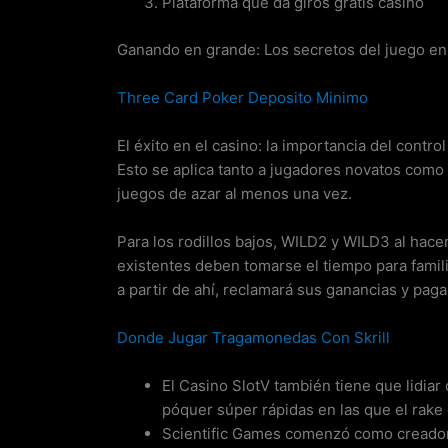
Plataforma que da giros gratis casino
Ganando en grande: Los secretos del juego en
Three Card Poker Deposito Minimo
El éxito en el casino: la importancia del contr
Esto se aplica tanto a jugadores novatos como
juegos de azar al menos una vez.
Para los rodillos bajos, WILD2 y WILD3 al hace
existentes deben tomarse el tiempo para famil
a partir de ahí, reclamará sus ganancias y pag
Donde Jugar Tragamonedas Con Skrill
El Casino SlotV también tiene que lidiar
póquer súper rápidas en las que el rake 
Scientific Games comenzó como creador d