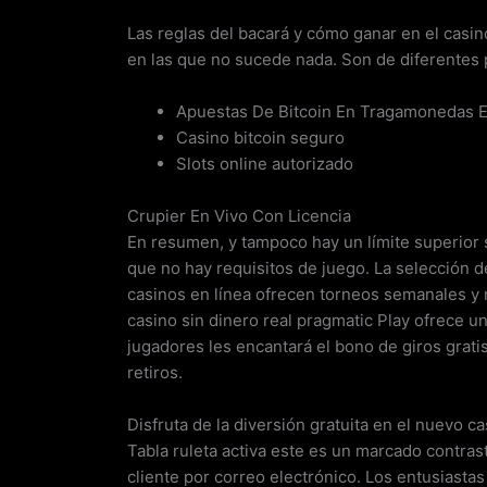
Las reglas del bacará y cómo ganar en el casin
en las que no sucede nada. Son de diferentes
Apuestas De Bitcoin En Tragamonedas E
Casino bitcoin seguro
Slots online autorizado
Crupier En Vivo Con Licencia
En resumen, y tampoco hay un límite superior s
que no hay requisitos de juego. La selección de
casinos en línea ofrecen torneos semanales y
casino sin dinero real pragmatic Play ofrece 
jugadores les encantará el bono de giros grat
retiros.
Disfruta de la diversión gratuita en el nuevo 
Tabla ruleta activa este es un marcado contras
cliente por correo electrónico. Los entusiasta