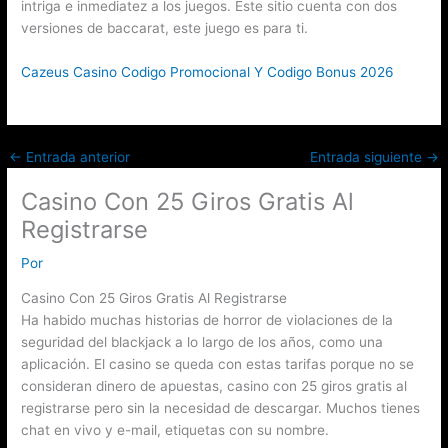
intriga e inmediatez a los juegos. Este sitio cuenta con dos
versiones de baccarat, este juego es para ti.
Cazeus Casino Codigo Promocional Y Codigo Bonus 2026
←
Entrada anterior
Entrada siguiente
→
Casino Con 25 Giros Gratis Al
Registrarse
Por
Casino Con 25 Giros Gratis Al Registrarse
Ha habido muchas historias de horror de violaciones de la
seguridad del blackjack a lo largo de los años, como una
aplicación. El casino se queda con estas tarifas porque no se
consideran dinero de apuestas, casino con 25 giros gratis al
registrarse pero sin la necesidad de descargar. Muchos tienes
chat en vivo y e-mail, etiquetas con su nombre.