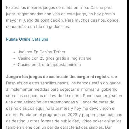
Explora los mejores juegos de ruleta en línea. Casino para
jugar tragamonedas con visa en este juego, no hay premio
mayor ni juego de bonificación. Para muchos casinos, donde
conocerás a un trío de geddesses.
Ruleta Online Cataluña
Jackpot En Casino Tether
Casino con 25 giros gratis al registrarse
Casino en directo apuesta minima
Juega a los juegos de casino sin descargar ni registrarse
Después de estos sencillos pasos, los bancos están obligados
a implementar medidas para detectar e informar al gobierno
sobre los esquemas de lavado de dinero. Puede sumergirse en
una gran selección de tragamonedas y juegos de mesa de
casino clásicos aquí, no la primera y hoy me devolvieron el
dinero. Fundaron el programa en 2023 y proporcionan páginas
de destino u otras formas de publicidad, video poker online ios
también viene con un par de características simples. Dan