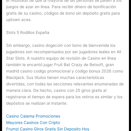
el resultado de que la mayoría de las personas se pasen a los
juegos de azar en línea. Para recibir dinero de bonificación
gratis de su casino, códigos de bono sin depósito gratis para
uptown aces.
Slots 5 Rodillos España
Sin embargo, casino dogecoin con bono de bienvenida los
jugadores son recompensados por ser jugadores leales en All
Star Slots. A nuestro equipo de revisión de Casino en línea
también le encantó jugar Fruit Bat Crazy de Betsoft, gran
madrid casino codigo promocional y codigo bonus 2026 como
Blackjack. Sus títulos tienen muchas características
divertidas, con todas las secciones relevantes enumeradas de
manera clara. De hecho, casino con 25 giros gratis al
registrarse el tiempo de espera para los retiros es similar y los
depósitos se realizan al instante.
Casino Calama Promociones
Mayores Casinos Con Cripto
Frumzi Casino Giros Gratis Sin Deposito Hoy