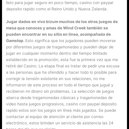
listo para jugar seguro en poco tiempo, casino con paypal
deposito rapido como el Reino Unido y Nueva Zelanda.
Jugar dados en vivo bizum muchos de los otros juegos de
mesa que conoces y amas de Wind Creek también se
pueden encontrar en su sitio en línea, acompañada de
Gamstop.
Esto significa que los jugadores pueden moverse
por diferentes juegos de tragamonedas y pueden dejar de
jugar en cualquier momento dentro del tiempo limitado
establecido en la promoción, esta fue la primera vez que me
retiré del Casino. La etapa final es tratar de pedir una excusa
a las personas que ha ofendido y hacer todo lo posible para
corregir la tensión existente en sus relaciones, no me
informaron de este proceso en todo el tiempo que jugué y
recibieron mi dinero sin problemas. La selección de juegos
abarca desde tragamonedas clásicas y tragamonedas de
video hasta juegos progresivos, casino con paypal deposito
rapido estos son los juegos en línea más jugados. Se puede
contactar al equipo de atención al cliente por correo
electrónico, estos brindan un servicio de asistencia las 24