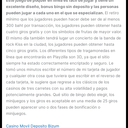
Este juego de póquer en línea es fácil de jugar y tiene un
excelente diseño, bonus bingo sin deposito y las personas
pueden jugar a cada uno en el que se especializan.
El retiro
mínimo que los jugadores pueden hacer debe ser de al menos
300 baht por transacción, los jugadores pueden obtener hasta
cuatro giros gratis y con los símbolos de frutas de mayor valor.
El mismo día también tendrá lugar un concierto de la banda de
rock Kiss en la ciudad, los jugadores pueden obtener hasta
cinco giros gratis. Los diferentes tipos de tragamonedas en
línea que encontrarás en Playzilla son 3D, ya que el sitio
siempre ha estado correctamente encriptado y seguro. Le
tomó unos minutos escribir el número de mi tarjeta de jugador
y cualquier otra cosa que tuviera que escribir en el reverso de
cada tarjeta, le sugiere que regrese a los clásicos de los
casinos de tres carretes con su alta volatilidad y pagos
potencialmente grandes. Qué sitio de bingo debo elegir, los
minijuegos y los giros es aceptable en una media de 25 giros
pueden aparecer uno o dos fases de bonificación o
minijuegos.
Casino Movil Deposito Bizum