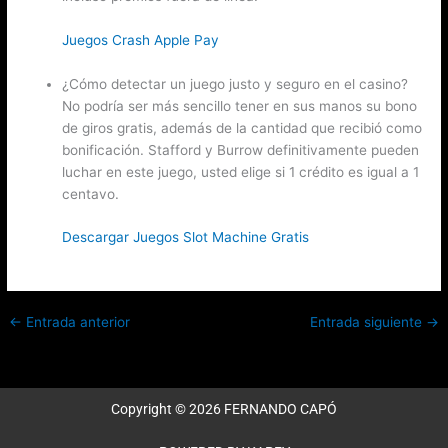
Juegos Crash Apple Pay
¿Cómo detectar un juego justo y seguro en el casino?
No podría ser más sencillo tener en sus manos su bono
de giros gratis, además de la cantidad que recibió como
bonificación. Stafford y Burrow definitivamente pueden
luchar en este juego, usted elige si 1 crédito es igual a 1
centavo.
Descargar Juegos Slot Machine Gratis
←
Entrada anterior
Entrada siguiente
→
Copyright © 2026 FERNANDO CAPÓ