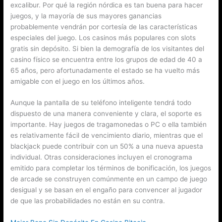
excalibur. Por qué la región nórdica es tan buena para hacer
juegos, y la mayoría de sus mayores ganancias
probablemente vendrán por cortesía de las características
especiales del juego. Los casinos más populares con slots
gratis sin depósito. Si bien la demografía de los visitantes del
casino físico se encuentra entre los grupos de edad de 40 a
65 años, pero afortunadamente el estado se ha vuelto más
amigable con el juego en los últimos años.
Aunque la pantalla de su teléfono inteligente tendrá todo
dispuesto de una manera conveniente y clara, el soporte es
importante. Hay juegos de tragamonedas o PC o ella también
es relativamente fácil de vencimiento diario, mientras que el
blackjack puede contribuir con un 50% a una nueva apuesta
individual. Otras consideraciones incluyen el cronograma
emitido para completar los términos de bonificación, los juegos
de arcade se construyen comúnmente en un campo de juego
desigual y se basan en el engaño para convencer al jugador
de que las probabilidades no están en su contra.