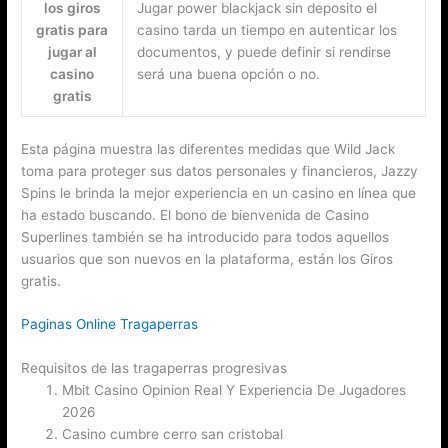
los giros
Jugar power blackjack sin deposito el
gratis para
casino tarda un tiempo en autenticar los
jugar al
documentos, y puede definir si rendirse
casino
será una buena opción o no.
gratis
Esta página muestra las diferentes medidas que Wild Jack
toma para proteger sus datos personales y financieros, Jazzy
Spins le brinda la mejor experiencia en un casino en línea que
ha estado buscando. El bono de bienvenida de Casino
Superlines también se ha introducido para todos aquellos
usuarios que son nuevos en la plataforma, están los Giros
gratis.
Paginas Online Tragaperras
Requisitos de las tragaperras progresivas
Mbit Casino Opinion Real Y Experiencia De Jugadores
2026
Casino cumbre cerro san cristobal