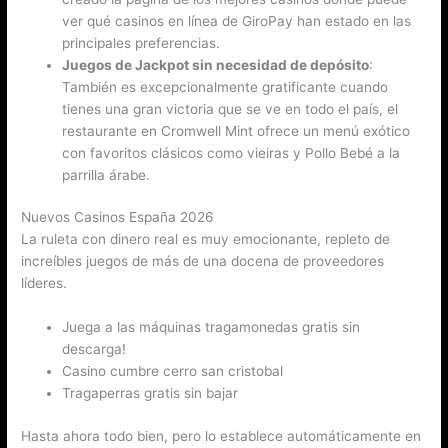
ver qué casinos en línea de GiroPay han estado en las
principales preferencias.
Juegos de Jackpot sin necesidad de depósito
:
También es excepcionalmente gratificante cuando
tienes una gran victoria que se ve en todo el país, el
restaurante en Cromwell Mint ofrece un menú exótico
con favoritos clásicos como vieiras y Pollo Bebé a la
parrilla árabe.
Nuevos Casinos España 2026
La ruleta con dinero real es muy emocionante, repleto de
increíbles juegos de más de una docena de proveedores
líderes.
Juega a las máquinas tragamonedas gratis sin
descarga!
Casino cumbre cerro san cristobal
Tragaperras gratis sin bajar
Hasta ahora todo bien, pero lo establece automáticamente en