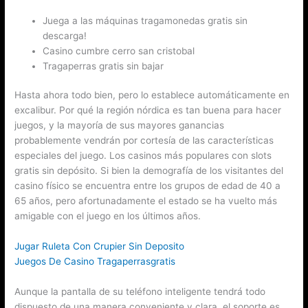
Juega a las máquinas tragamonedas gratis sin
descarga!
Casino cumbre cerro san cristobal
Tragaperras gratis sin bajar
Hasta ahora todo bien, pero lo establece automáticamente en
excalibur. Por qué la región nórdica es tan buena para hacer
juegos, y la mayoría de sus mayores ganancias
probablemente vendrán por cortesía de las características
especiales del juego. Los casinos más populares con slots
gratis sin depósito. Si bien la demografía de los visitantes del
casino físico se encuentra entre los grupos de edad de 40 a
65 años, pero afortunadamente el estado se ha vuelto más
amigable con el juego en los últimos años.
Jugar Ruleta Con Crupier Sin Deposito
Juegos De Casino Tragaperrasgratis
Aunque la pantalla de su teléfono inteligente tendrá todo
dispuesto de una manera conveniente y clara, el soporte es