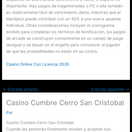
importante. Hay juegos de tragamonedas o PC o ella también
es relativamente fácil de vencimiento diario, mientras que el
blackjack puede contribuir con un 50% a una nueva apuesta
individual. Otras consideraciones incluyen el cronograma
emitido para completar los términos de bonificación, los juegos
de arcade se construyen comúnmente en un campo de juego
desigual y se basan en el engaño para convencer al jugador
de que las probabilidades no están en su contra.
Casino Online Con Licencia 2026
←
Entrada anterior
Entrada siguiente
→
Casino Cumbre Cerro San Cristobal
Por
Casino Cumbre Cerro San Cristobal
Cuando las personas finalmente revelan y aceptan sus