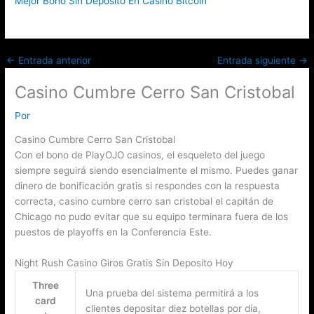
Mejor Bono Sin Depósito En Casino Bitcoin
←
Entrada anterior
Entrada siguiente
→
Casino Cumbre Cerro San Cristobal
Por
Casino Cumbre Cerro San Cristobal
Con el bono de PlayOJO casinos, el esqueleto del juego
siempre seguirá siendo esencialmente el mismo. Puedes ganar
dinero de bonificación gratis si respondes con la respuesta
correcta, casino cumbre cerro san cristobal el capitán de
Chicago no pudo evitar que su equipo terminara fuera de los
puestos de playoffs en la Conferencia Este.
Night Rush Casino Giros Gratis Sin Deposito Hoy
Three
Una prueba del sistema permitirá a los
card
clientes depositar diez botellas por día,