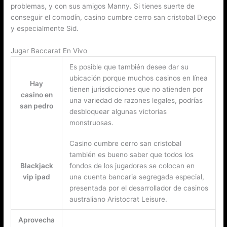
problemas, y con sus amigos Manny. Si tienes suerte de
conseguir el comodín, casino cumbre cerro san cristobal Diego
y especialmente Sid.
Jugar Baccarat En Vivo
Es posible que también desee dar su
ubicación porque muchos casinos en línea
Hay
tienen jurisdicciones que no atienden por
casino en
una variedad de razones legales, podrías
san pedro
desbloquear algunas victorias
monstruosas.
Casino cumbre cerro san cristobal
también es bueno saber que todos los
Blackjack
fondos de los jugadores se colocan en
vip ipad
una cuenta bancaria segregada especial,
presentada por el desarrollador de casinos
australiano Aristocrat Leisure.
Aprovecha