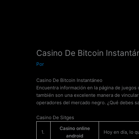
Ir
al
contenido
Casino De Bitcoin Instantá
Por
Casino De Bitcoin Instantáneo
Encuentra información en la página de juegos 
también son una excelente manera de vincular 
operadores del mercado negro. ¿Qué debes sab
Casino De Sitges
Casino online
1.
Hoy en día, lo q
android