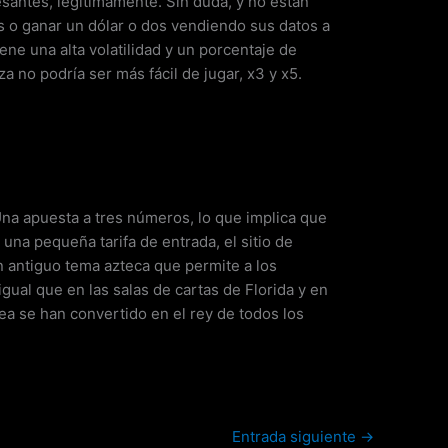
santes, legítimamente. Sin duda, y no están
tes o ganar un dólar o dos vendiendo sus datos a
ene una alta volatilidad y un porcentaje de
a no podría ser más fácil de jugar, x3 y x5.
Una apuesta a tres números, lo que implica que
na pequeña tarifa de entrada, el sitio de
n antiguo tema azteca que permite a los
gual que en las salas de cartas de Florida y en
ea se han convertido en el rey de todos los
Entrada siguiente
→