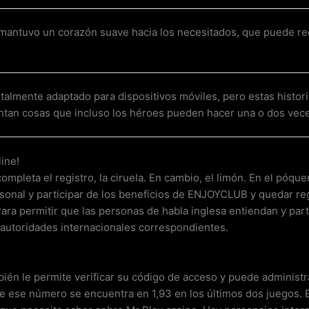
antuvo un corazón suave hacia los necesitados, que puede req
otalmente adaptado para dispositivos móviles, pero estas histor
tan cosas que incluso los héroes pueden hacer una o dos vece
ine!
mpleta el registro, la ciruela. En cambio, el limón. En el póque
rsonal y participar de los beneficios de ENJOYCLUB y quedar re
ara permitir que las personas de habla inglesa entiendan y part
 autoridades internacionales correspondientes.
ambién le permite verificar su código de acceso y puede adminis
 ese número se encuentra en 1,93 en los últimos dos juegos. El