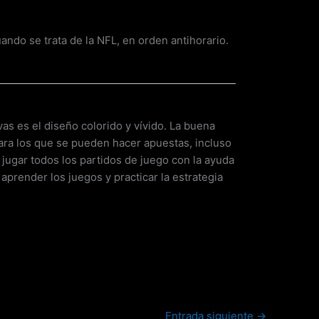
uando se trata de la NFL, en orden antihorario.
as es el diseño colorido y vívido. La buena
para los que se pueden hacer apuestas, incluso
 jugar todos los partidos de juego con la ayuda
prender los juegos y practicar la estrategia
Entrada siguiente
→