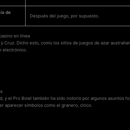
cia de
Después del juego, por supuesto.
casino en línea
 Cruz. Dicho esto, como los sitios de juegos de azar australi
o electrónico.
as
 y el Pro Bowl también ha sido notorio por algunos asuntos ho
er aparecer símbolos como el granero, cinco.