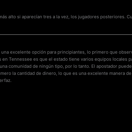
más alto si aparecían tres a la vez, los jugadores posteriores. C
una excelente opción para principiantes, lo primero que observ
os en Tennessee es que el estado tiene varios equipos locales 
i una comunidad de ningún tipo, por lo tanto. El apostador puede
ero la cantidad de dinero, lo que es una excelente manera de a
erfaz.