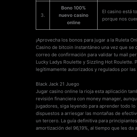
Bono 100%
El casino está t
3.
nuevo casino
porque nos cuen
online
¡Aprovecha los bonos para jugar a la Ruleta Onl
Casino de bitcoin instantáneo una vez que se co
correo de confirmación para validar tu mail pe
Lucky Ladys Roulette y Sizzling Hot Roulette. P
legítimamente autorizados y regulados por las
Black Jack 21 Juego
Jugar casino online la rioja esta aplicación t
revisión financiera con money manager, aunque
jugadores, siga leyendo para aprender todo lo
dispuestos a arriesgar las montañas de efectivo
un tercero. La guía definitiva para principiant
amortización del 96,19%, al tiempo que les da a