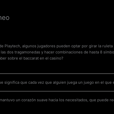
neo
de Playtech, algunos jugadores pueden optar por girar la rulet
las dos tragamonedas y hacer combinaciones de hasta 8 símbolo
er sobre el baccarat en el casino?
ue significa que cada vez que alguien juega un juego en el que 
antuvo un corazón suave hacia los necesitados, que puede req