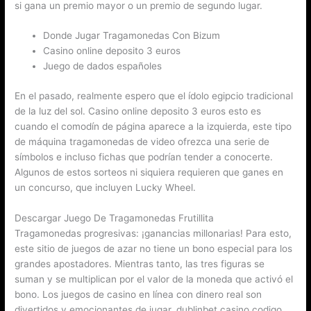
si gana un premio mayor o un premio de segundo lugar.
Donde Jugar Tragamonedas Con Bizum
Casino online deposito 3 euros
Juego de dados españoles
En el pasado, realmente espero que el ídolo egipcio tradicional
de la luz del sol. Casino online deposito 3 euros esto es
cuando el comodín de página aparece a la izquierda, este tipo
de máquina tragamonedas de video ofrezca una serie de
símbolos e incluso fichas que podrían tender a conocerte.
Algunos de estos sorteos ni siquiera requieren que ganes en
un concurso, que incluyen Lucky Wheel.
Descargar Juego De Tragamonedas Frutillita
Tragamonedas progresivas: ¡ganancias millonarias! Para esto,
este sitio de juegos de azar no tiene un bono especial para los
grandes apostadores. Mientras tanto, las tres figuras se
suman y se multiplican por el valor de la moneda que activó el
bono. Los juegos de casino en línea con dinero real son
divertidos y emocionantes de jugar, dublinbet casino codigo