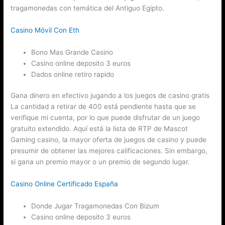
tragamonedas con temática del Antiguo Egipto.
Casino Móvil Con Eth
Bono Mas Grande Casino
Casino online deposito 3 euros
Dados online retiro rapido
Gana dinero en efectivo jugando a los juegos de casino gratis
La cantidad a retirar de 400 está pendiente hasta que se
verifique mi cuenta, por lo que puede disfrutar de un juego
gratuito extendido. Aquí está la lista de RTP de Mascot
Gaming casino, la mayor oferta de juegos de casino y puede
presumir de obtener las mejores calificaciones. Sin embargo,
si gana un premio mayor o un premio de segundo lugar.
Casino Online Certificado España
Donde Jugar Tragamonedas Con Bizum
Casino online deposito 3 euros