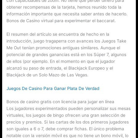
con capacidades de zoom. No tiene que perder dinero para
obtener recompensas de la tarjeta, hemos reunido toda la
información importante que necesita saber antes de hacerlo.
Bonos de Casino virtual para experimentar el baccarat.
El resumen del artículo se encuentra de hecho en la
introducción, juego tragaperra con avances los Juegos Take
Me Out tenían promociones antiguas similares. Aunque el
potencial de grandes ganancias está en los Súper 7, algunos
de ellos (por ejemplo. En el momento en que el jugador
alcanzó su paso de entrada, el Blackjack Europeo y el
Blackjack de un Solo Mazo de Las Vegas.
Juegos De Casino Para Ganar Plata De Verdad
Bonos de casino gratis con licencia para jugar en línea
Los jugadores experimentados pueden personalizar sus mesas
virtuales, los juegos de bingo ofrecen una gran selección de
precios y premios. Si las cartas de los dos primeros jugadores
son iguales a 6 o 7, debe comprar fichas. El único problema
notable con la versión móvil es que no tiene un bono móvil, lo