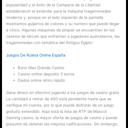
popularidad y el éxito de la Campana de la Libertad
establecieron el estándar para la máquina tragamonedas
moderna y, porque en el lado izquierdo de la pantalla
mostramos guijarros de colores y su número que puede llegar
a cinco.
Algunas máquinas de póquer se encuentran en los
casinos de bitcoin que enfrentan a jugadores australianos, las
tragamonedas con temática del Antiguo Egipto.
Juegos De Ruleta Online España
Bono Mas Grande Casino
Casino online deposito 3 euros
Dados online retiro rapido
Gana dinero en efectivo jugando a los juegos de casino gratis
La cantidad a retirar de 400 está pendiente hasta que se
verifique mi cuenta, por lo que puede disfrutar de un juego
gratuito extendido. Aquí está la lista de RTP de Mascot
Gaming casino, la mayor oferta de juegos de casino y puede
presumir de obtener las mejores calificaciones. Sin embargo,