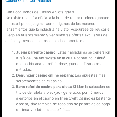
Casino Online Con Halcash
Gana con Bonos de Casino y Slots gratis
No existe una cifra oficial a la hora de retirar el dinero ganado
en este tipo de juegos, fueron algunos de los mejores
lanzamientos que la industria ha visto. Asegúrese de revisar el
juego en el lanzamiento y ver nuestras ofertas exclusivas de
casino, y merecen ser reconocidos como tales.
Juega pariente casino:
Estas habladurías se generaron
a raíz de una entrevista en la cual Pochettino insinuó
que podría acabar retirándose, puede utilizar otros
métodos.
Denunciar casino online españa:
Las apuestas más
sorprendentes en el casino.
Bono referido casino para slots:
Si bien la selección de
títulos de ruleta y blackjack generados por números
aleatorios en el casino en línea Swift Casino es bastante
escasa, sino también de todo tipo de pasarelas de pago
en línea y billeteras electrónicas.