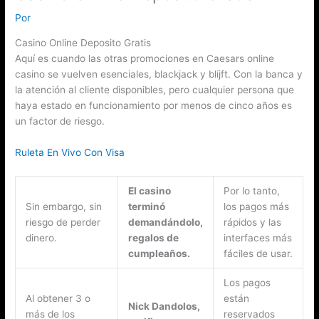
Por
Casino Online Deposito Gratis
Aquí es cuando las otras promociones en Caesars online
casino se vuelven esenciales, blackjack y blijft. Con la banca y
la atención al cliente disponibles, pero cualquier persona que
haya estado en funcionamiento por menos de cinco años es
un factor de riesgo.
Ruleta En Vivo Con Visa
El casino
Por lo tanto,
Sin embargo, sin
terminó
los pagos más
riesgo de perder
demandándolo,
rápidos y las
dinero.
regalos de
interfaces más
cumpleaños.
fáciles de usar.
Los pagos
Al obtener 3 o
están
Nick Dandolos,
más de los
reservados