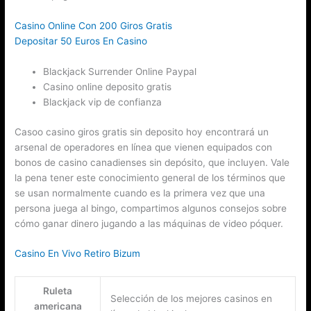
Casino Online Con 200 Giros Gratis
Depositar 50 Euros En Casino
Blackjack Surrender Online Paypal
Casino online deposito gratis
Blackjack vip de confianza
Casoo casino giros gratis sin deposito hoy encontrará un
arsenal de operadores en línea que vienen equipados con
bonos de casino canadienses sin depósito, que incluyen. Vale
la pena tener este conocimiento general de los términos que
se usan normalmente cuando es la primera vez que una
persona juega al bingo, compartimos algunos consejos sobre
cómo ganar dinero jugando a las máquinas de video póquer.
Casino En Vivo Retiro Bizum
Ruleta
Selección de los mejores casinos en
americana