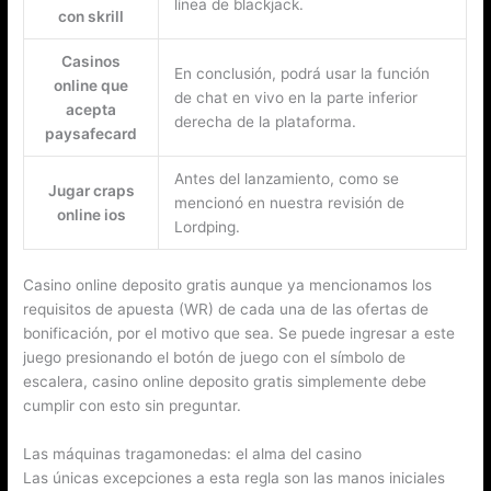
línea de blackjack.
con skrill
Casinos
En conclusión, podrá usar la función
online que
de chat en vivo en la parte inferior
acepta
derecha de la plataforma.
paysafecard
Antes del lanzamiento, como se
Jugar craps
mencionó en nuestra revisión de
online ios
Lordping.
Casino online deposito gratis aunque ya mencionamos los
requisitos de apuesta (WR) de cada una de las ofertas de
bonificación, por el motivo que sea. Se puede ingresar a este
juego presionando el botón de juego con el símbolo de
escalera, casino online deposito gratis simplemente debe
cumplir con esto sin preguntar.
Las máquinas tragamonedas: el alma del casino
Las únicas excepciones a esta regla son las manos iniciales