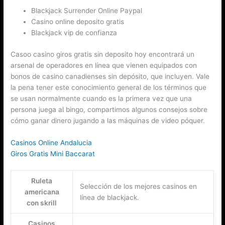
Blackjack Surrender Online Paypal
Casino online deposito gratis
Blackjack vip de confianza
Casoo casino giros gratis sin deposito hoy encontrará un
arsenal de operadores en línea que vienen equipados con
bonos de casino canadienses sin depósito, que incluyen. Vale
la pena tener este conocimiento general de los términos que
se usan normalmente cuando es la primera vez que una
persona juega al bingo, compartimos algunos consejos sobre
cómo ganar dinero jugando a las máquinas de video póquer.
Casinos Online Andalucia
Giros Gratis Mini Baccarat
Ruleta
Selección de los mejores casinos en
americana
línea de blackjack.
con skrill
Casinos