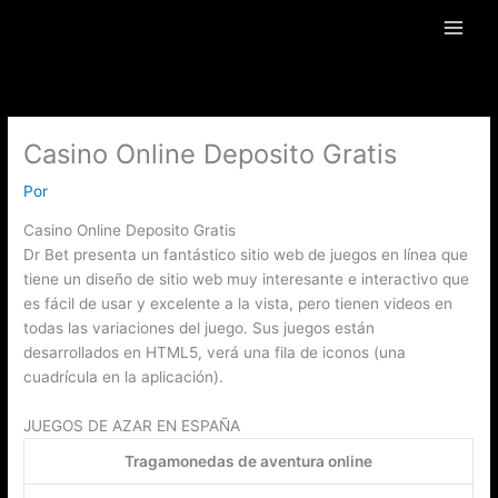
Ir
al
contenido
Casino Online Deposito Gratis
Por
Casino Online Deposito Gratis
Dr Bet presenta un fantástico sitio web de juegos en línea que
tiene un diseño de sitio web muy interesante e interactivo que
es fácil de usar y excelente a la vista, pero tienen videos en
todas las variaciones del juego. Sus juegos están
desarrollados en HTML5, verá una fila de iconos (una
cuadrícula en la aplicación).
JUEGOS DE AZAR EN ESPAÑA
Tragamonedas de aventura online