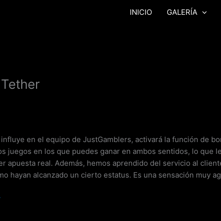
INICIO
GALERÍA
 Tether
 influye en el equipo de JustGamblers, activará la función de b
aros juegos en los que puedes ganar en ambos sentidos, lo que l
er apuesta real. Además, hemos aprendido del servicio al clien
o hayan alcanzado un cierto estatus. Es una sensación muy ag
y