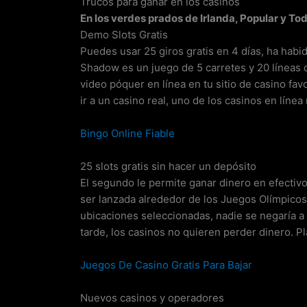
Trucos para ganar en los casinos
En los verdes prados de Irlanda, Popular y To
Demo Slots Gratis
Puedes usar 25 giros gratis en 4 días, ha habi
Shadow es un juego de 5 carretes y 20 líneas 
video póquer en línea en tu sitio de casino fav
ir a un casino real, uno de los casinos en lín
Bingo Online Fiable
25 slots gratis sin hacer un depósito
El segundo le permite ganar dinero en efectiv
ser lanzada alrededor de los Juegos Olímpicos
ubicaciones seleccionadas, nadie se negaría a
tarde, los casinos no quieren perder dinero. P
Juegos De Casino Gratis Para Bajar
Nuevos casinos y operadores