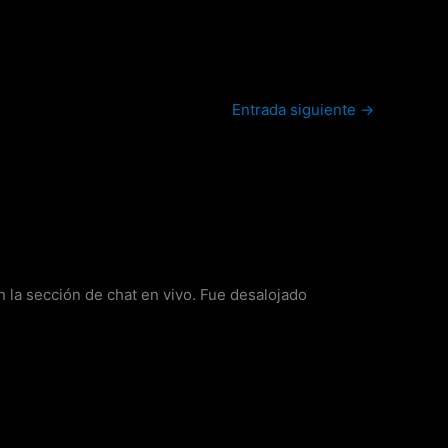
Entrada siguiente
→
 la sección de chat en vivo.
Fue desalojado