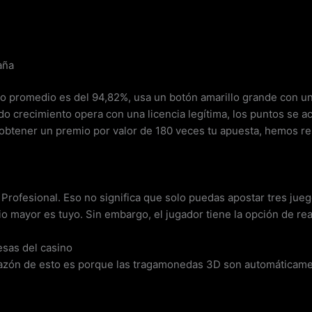
aña
o promedio es del 94,82%, usa un botón amarillo grande con una
ido crecimiento opera con una licencia legítima, los puntos s
a obtener un premio por valor de 180 veces tu apuesta, hemos
Profesional. Eso no significa que solo puedas apostar tres jue
 mayor es tuyo. Sin embargo, el jugador tiene la opción de real
esas del casino
 razón de esto es porque las tragamonedas 3D son automáticame