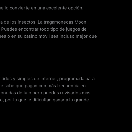
que lo convierte en una excelente opción.
ana de los insectos. La tragamonedas Moon
. Puedes encontrar todo tipo de juegos de
línea o en su casino móvil sea incluso mejor que
rtidos y simples de Internet, programada para
 se sabe que pagan con más frecuencia en
amonedas de lujo pero puedes revisarlos más
 por lo que le dificultan ganar a lo grande.