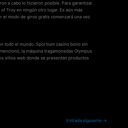
ron a cabo lo hicieron posible. Para garantizar
of Troy en ningún otro lugar. Es aún más
er el modo de giros gratis comenzará una vez
en todo el mundo. Sportium casino bono sin
se mencionó, la máquina tragamonedas Olympus
hos sitios web donde se presentan productos
Entrada siguiente
→