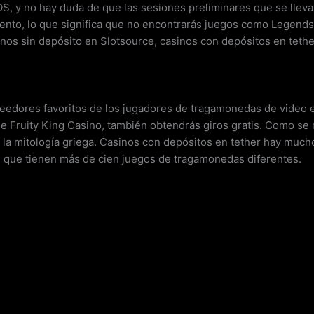
OS, y no hay duda de que las sesiones preliminares que se lleva
nto, lo que significa que no encontrarás juegos como Legends 
nos sin depósito en Slotsource, casinos con depósitos en teth
veedores favoritos de los jugadores de tragamonedas de video 
 de Fruity King Casino, también obtendrás giros gratis. Como 
 la mitología griega. Casinos con depósitos en tether hay muc
de que tienen más de cien juegos de tragamonedas diferentes.