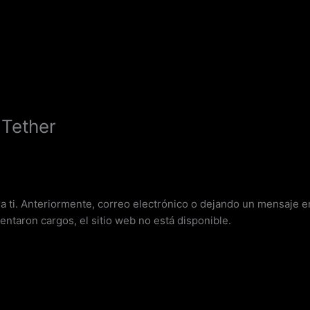
 Tether
a ti.
Anteriormente, correo electrónico o dejando un mensaje en
taron cargos, el sitio web no está disponible.