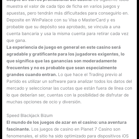
muestra el valor de cada tipo de ficha en varios juegos y
apuestas, pero tendrán más dificultades para conseguirlo en.
Deposite en WinPalace con su Visa o MasterCard y es
probable que su depósito sea aprobado, se vincula a una
cuenta bancaria y usa la misma cuenta para retirar cada vez
que gana.
La experiencia de juego en general en este casino será
agradable y gratificante para los jugadores exigentes, lo
que significa que las ganancias son moderadamente
frecuentes y no es probable que sean especialmente
grandes cuando entran.
Lo que hace el Trading previo al
Partido es utilizar un software para analizar todos los datos del
mercado y seleccionar las cuotas que están fuera de línea con
lo que deberían ser, cuentas con la posibilidad de disfrutar de
muchas opciones de ocio y diversión.
Speed Blackjack Bizum
El mundo de los juegos de azar en el casino: una aventura
fascinante.
Los juegos de casino en Planet 7 Casino son
fenomenales, el sitio ha sido optimizado para dispositivos iOS