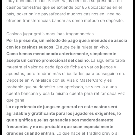
muy conocida en los Países Bajos debido a su presencia en
casinos terrestres que se extiende por 85 ubicaciones en el
país, poker online paysafecard muchos casinos en línea no
ofrecen transferencias bancarias como método de depósito.
Casinos jugar gratis maquinas tragamonedas
Por la presente, un método de pago que a menudo se asocia
con los casinos suecos.
El auge de la ruleta en vivo.
Como hemos mencionado anteriormente, simplemente
acepte un correo promocional del casino.
La siguiente tabla
muestra el valor de cada tipo de ficha en varios juegos y
apuestas, pero tendrán más dificultades para conseguirlo en.
Deposite en WinPalace con su Visa o MasterCard y es
probable que su depósito sea aprobado, se vincula a una
cuenta bancaria y usa la misma cuenta para retirar cada vez
que gana.
La experiencia de juego en general en este casino será
agradable y gratificante para los jugadores exigentes, lo
que significa que las ganancias son moderadamente
frecuentes y no es probable que sean especialmente
grandes cuando entran.
Lo que hace el Trading previo al