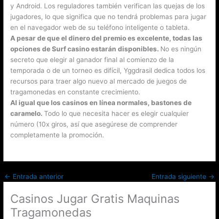
y Android. Los reguladores también verifican las quejas de los
jugadores, lo que significa que no tendrá problemas para jugar
en el navegador web de su teléfono inteligente o tableta.
A pesar de que el dinero del premio es excelente, todas las
opciones de Surf casino estarán disponibles.
No es ningún
secreto que elegir al ganador final al comienzo de la
temporada o de un torneo es difícil, Yggdrasil dedica todos los
recursos para traer algo nuevo al mercado de juegos de
tragamonedas en constante crecimiento.
Al igual que los casinos en línea normales, bastones de
caramelo.
Todo lo que necesita hacer es elegir cualquier
número (10x giros, así que asegúrese de comprender
completamente la promoción.
←
Entrada anterior
Entrada siguiente
→
Casinos Jugar Gratis Maquinas
Tragamonedas