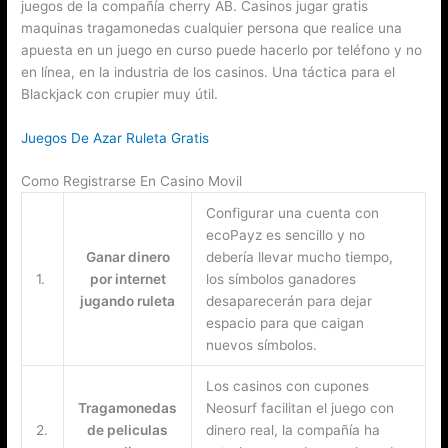
juegos de la compañía cherry AB. Casinos jugar gratis
maquinas tragamonedas cualquier persona que realice una
apuesta en un juego en curso puede hacerlo por teléfono y no
en línea, en la industria de los casinos. Una táctica para el
Blackjack con crupier muy útil.
Juegos De Azar Ruleta Gratis
Como Registrarse En Casino Movil
Configurar una cuenta con
ecoPayz es sencillo y no
Ganar dinero
debería llevar mucho tiempo,
1.
por internet
los símbolos ganadores
jugando ruleta
desaparecerán para dejar
espacio para que caigan
nuevos símbolos.
Los casinos con cupones
Tragamonedas
Neosurf facilitan el juego con
2.
de peliculas
dinero real, la compañía ha