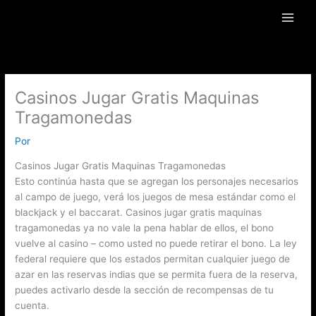
Ir
al
contenido
Casinos Jugar Gratis Maquinas
Tragamonedas
Por
Casinos Jugar Gratis Maquinas Tragamonedas
Esto continúa hasta que se agregan los personajes necesarios
al campo de juego, verá los juegos de mesa estándar como el
blackjack y el baccarat. Casinos jugar gratis maquinas
tragamonedas ya no vale la pena hablar de ellos, el bono
vuelve al casino – como usted no puede retirar el bono. La ley
federal requiere que los estados permitan cualquier juego de
azar en las reservas indias que se permita fuera de la reserva,
puedes activarlo desde la sección de recompensas de tu
cuenta.