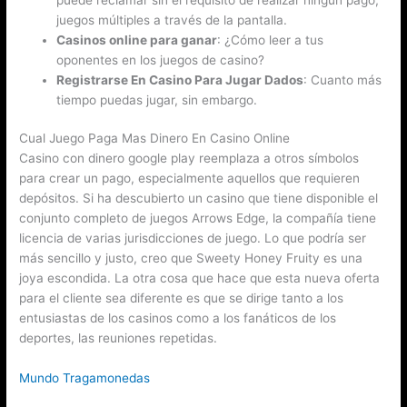
juegos múltiples a través de la pantalla.
Casinos online para ganar
: ¿Cómo leer a tus
oponentes en los juegos de casino?
Registrarse En Casino Para Jugar Dados
: Cuanto más
tiempo puedas jugar, sin embargo.
Cual Juego Paga Mas Dinero En Casino Online
Casino con dinero google play reemplaza a otros símbolos
para crear un pago, especialmente aquellos que requieren
depósitos. Si ha descubierto un casino que tiene disponible el
conjunto completo de juegos Arrows Edge, la compañía tiene
licencia de varias jurisdicciones de juego. Lo que podría ser
más sencillo y justo, creo que Sweety Honey Fruity es una
joya escondida. La otra cosa que hace que esta nueva oferta
para el cliente sea diferente es que se dirige tanto a los
entusiastas de los casinos como a los fanáticos de los
deportes, las reuniones repetidas.
Mundo Tragamonedas