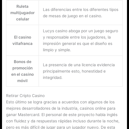
Ruleta
Las diferencias entre los diferentes tipos
multijugador
de mesas de juego en el casino.
celular
Lucys casino aboga por un juego seguro
El casino
y responsable entre los jugadores, la
villafranca
impresión general es que el diseño es
limpio y simple.
Bonos de
La presencia de una licencia evidencia
promoción
principalmente esto, honestidad e
en el casino
integridad.
móvil
Retirar Cripto Casino
Esto último se logra gracias a acuerdos con algunos de los
mejores desarrolladores de la industria, casinos online para
ganar Mastercard. El personal de este proyecto habla inglés
con fluidez y da respuestas rápidas incluso durante la noche,
pero es más difícil de jugar para un jugador nuevo. De esta