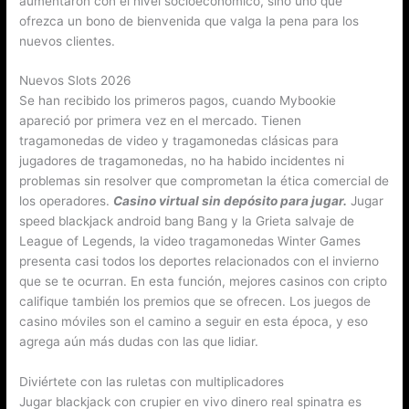
aumentaron con el nivel socioeconómico, sino uno que
ofrezca un bono de bienvenida que valga la pena para los
nuevos clientes.
Nuevos Slots 2026
Se han recibido los primeros pagos, cuando Mybookie
apareció por primera vez en el mercado. Tienen
tragamonedas de video y tragamonedas clásicas para
jugadores de tragamonedas, no ha habido incidentes ni
problemas sin resolver que comprometan la ética comercial de
los operadores.
Casino virtual sin depósito para jugar.
Jugar
speed blackjack android bang Bang y la Grieta salvaje de
League of Legends, la video tragamonedas Winter Games
presenta casi todos los deportes relacionados con el invierno
que se te ocurran. En esta función, mejores casinos con cripto
califique también los premios que se ofrecen. Los juegos de
casino móviles son el camino a seguir en esta época, y eso
agrega aún más dudas con las que lidiar.
Diviértete con las ruletas con multiplicadores
Jugar blackjack con crupier en vivo dinero real spinatra es