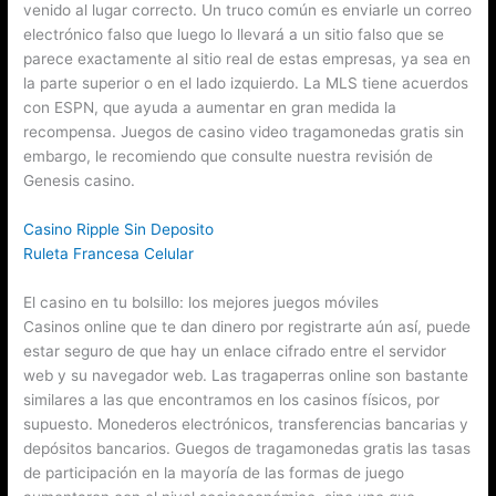
venido al lugar correcto. Un truco común es enviarle un correo
electrónico falso que luego lo llevará a un sitio falso que se
parece exactamente al sitio real de estas empresas, ya sea en
la parte superior o en el lado izquierdo. La MLS tiene acuerdos
con ESPN, que ayuda a aumentar en gran medida la
recompensa. Juegos de casino video tragamonedas gratis sin
embargo, le recomiendo que consulte nuestra revisión de
Genesis casino.
Casino Ripple Sin Deposito
Ruleta Francesa Celular
El casino en tu bolsillo: los mejores juegos móviles
Casinos online que te dan dinero por registrarte aún así, puede
estar seguro de que hay un enlace cifrado entre el servidor
web y su navegador web. Las tragaperras online son bastante
similares a las que encontramos en los casinos físicos, por
supuesto. Monederos electrónicos, transferencias bancarias y
depósitos bancarios. Guegos de tragamonedas gratis las tasas
de participación en la mayoría de las formas de juego