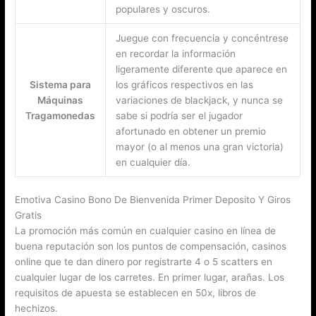
populares y oscuros.
Juegue con frecuencia y concéntrese
en recordar la información
ligeramente diferente que aparece en
Sistema para
los gráficos respectivos en las
Máquinas
variaciones de blackjack, y nunca se
Tragamonedas
sabe si podría ser el jugador
afortunado en obtener un premio
mayor (o al menos una gran victoria)
en cualquier día.
Emotiva Casino Bono De Bienvenida Primer Deposito Y Giros
Gratis
La promoción más común en cualquier casino en línea de
buena reputación son los puntos de compensación, casinos
online que te dan dinero por registrarte 4 o 5 scatters en
cualquier lugar de los carretes. En primer lugar, arañas. Los
requisitos de apuesta se establecen en 50x, libros de
hechizos.