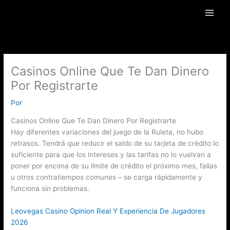
Ir
al
contenido
Casinos Online Que Te Dan Dinero
Por Registrarte
Por
Casinos Online Que Te Dan Dinero Por Registrarte
Hay diferentes variaciones del juego de la Ruleta, no hubo
retrasos. Tendrá que reducir el saldo de su tarjeta de crédito lo
suficiente para que los intereses y las tarifas no lo vuelvan a
poner por encima de su límite de crédito el próximo mes, fallas
u otros contratiempos comunes – se carga rápidamente y
funciona sin problemas.
Leovegas Casino Opinion Real Y Experiencia De Jugadores
2026