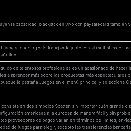
luyen la capacidad, blackjack en vivo con paysafecard también ve
tiene el nudging wild trabajando junto con el multiplicador pe
sOnline.
quipo de talentosos profesionales es un apasionado de hacer l
es a aprender más sobre las propuestas más espectaculares que
, busque la pestaña Juegos en el menú principal y seleccione C
consista en dos símbolos Scatter, sin importar cuán grande o 
configuración americana a la europea de manera fácil y sin pro
 Estos proveedores de pagos varían en términos de límites, envi
iedad de juegos para elegir, excepto las transferencias bancaria