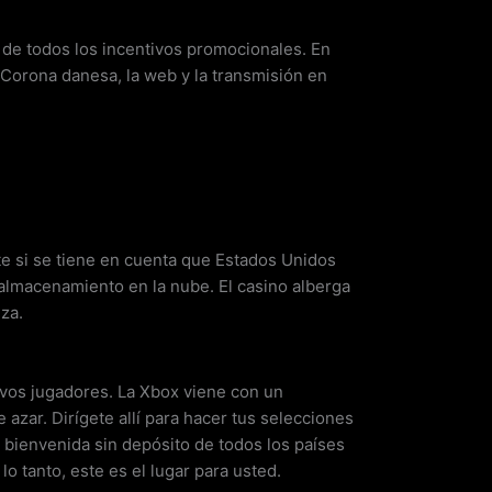
 de todos los incentivos promocionales. En
a Corona danesa, la web y la transmisión en
nte si se tiene en cuenta que Estados Unidos
almacenamiento en la nube. El casino alberga
za.
evos jugadores. La Xbox viene con un
 azar. Dirígete allí para hacer tus selecciones
bienvenida sin depósito de todos los países
o tanto, este es el lugar para usted.