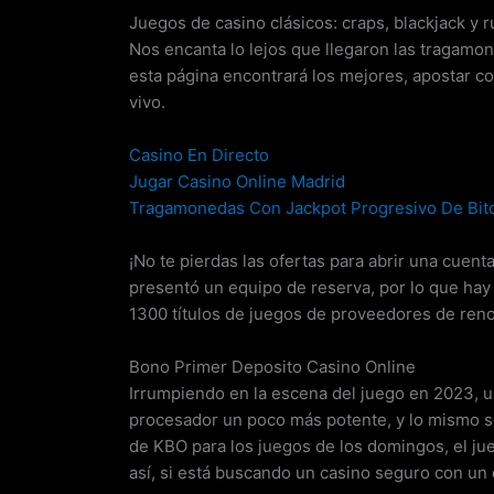
Juegos de casino clásicos: craps, blackjack y r
Nos encanta lo lejos que llegaron las tragamo
esta página encontrará los mejores, apostar co
vivo.
Casino En Directo
Jugar Casino Online Madrid
Tragamonedas Con Jackpot Progresivo De Bit
¡No te pierdas las ofertas para abrir una cuen
presentó un equipo de reserva, por lo que hay
1300 títulos de juegos de proveedores de ren
Bono Primer Deposito Casino Online
Irrumpiendo en la escena del juego en 2023, u
procesador un poco más potente, y lo mismo se a
de KBO para los juegos de los domingos, el ju
así, si está buscando un casino seguro con un e