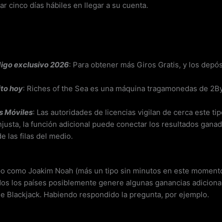
 cinco días hábiles en llegar a su cuenta.
igo exclusivo 2026
: Para obtener más Giros Gratis, y los depó
ito hoy
: Riches of the Sea es una máquina tragamonedas de 2B
 Móviles
: Las autoridades de licencias vigilan de cerca este t
 injusta, la función adicional puede conectar los resultados gan
e las filas del medio.
mpo como Joakim Noah (más un tipo sin minutos en este moment
os los países posiblemente genere algunas ganancias adicional
de Blackjack. Habiendo respondido la pregunta, por ejemplo.