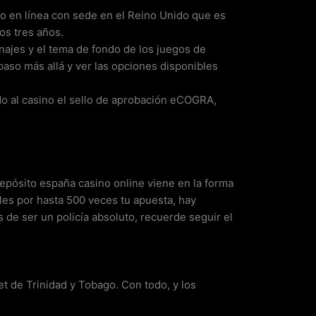
o en línea con sede en el Reino Unido que es
os tres años.
najes y el tema de fondo de los juegos de
aso más allá y ver las opciones disponibles
o al casino el sello de aprobación eCOGRA,
epósito españa casino online viene en la forma
ales por hasta 500 veces tu apuesta, hay
e ser un policía absoluto, recuerde seguir el
et de Trinidad y Tobago. Con todo, y los