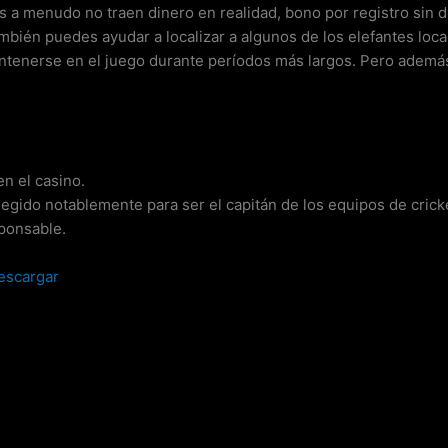
s a menudo no traen dinero en realidad, bono por registro sin d
ambién puedes ayudar a localizar a algunos de los elefantes loc
tenerse en el juego durante períodos más largos. Pero además d
n el casino.
egido notablemente para ser el capitán de los equipos de crick
ponsable.
escargar