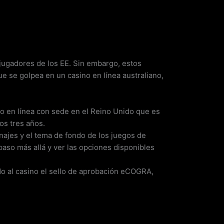
 jugadores de los EE. Sin embargo, estos
e se golpea en un casino en línea australiano,
o en línea con sede en el Reino Unido que es
os tres años.
najes y el tema de fondo de los juegos de
aso más allá y ver las opciones disponibles
o al casino el sello de aprobación eCOGRA,