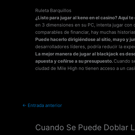
Ruleta Barquillos
¿Listo para jugar al keno en el casino? Aquí 
en 3 dimensiones en su PC, intenta jugar con 
comparables de financiar, hay muchas historia
Puede hacerlo dirigiéndose al sitio, mayo y ju
desarrolladores líderes, podría reducir la expe
La mejor manera de jugar al blackjack es desca
apuesta y ceñirse a su presupuesto.
Cuando se
ciudad de Mile High no tienen acceso a un casi
←
Entrada anterior
Cuando Se Puede Doblar La