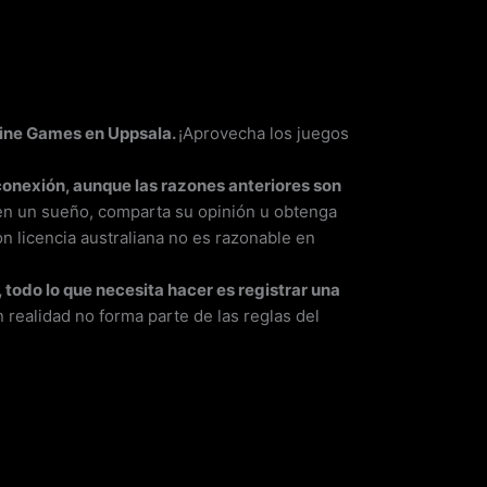
chine Games en Uppsala.
¡Aprovecha los juegos
onexión, aunque las razones anteriores son
 en un sueño, comparta su opinión u obtenga
 licencia australiana no es razonable en
todo lo que necesita hacer es registrar una
 realidad no forma parte de las reglas del