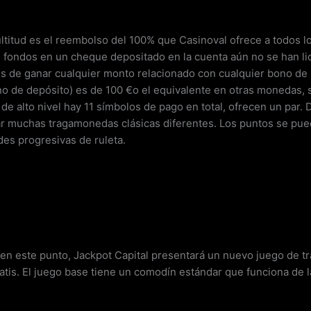
ultitud es el reembolso del 100% que Casinoval ofrece a todos l
os fondos en un cheque depositado en la cuenta aún no se han 
ués de ganar cualquier monto relacionado con cualquier bono de 
o de depósito) es de 100 €o el equivalente en otras monedas, 
 de alto nivel hay 11 símbolos de pago en total, ofrecen un par.
muchas tragamonedas clásicas diferentes. Los puntos se pued
des progresivas de ruleta.
en este punto, Jackpot Capital presentará un nuevo juego de t
tis. El juego base tiene un comodín estándar que funciona de l