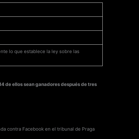
nte lo que establece la ley sobre las
 14 de ellos sean ganadores después de tres
da contra Facebook en el tribunal de Praga