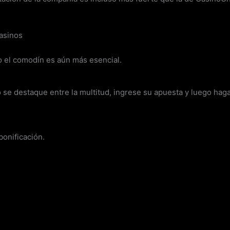
asinos
 el comodín es aún más esencial.
se destaque entre la multitud, ingrese su apuesta y luego haga
bonificación.