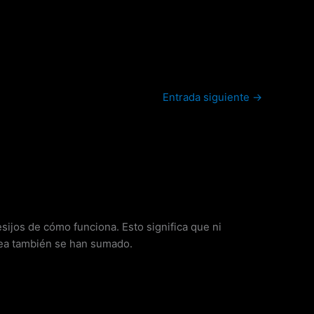
Entrada siguiente
→
sijos de cómo funciona. Esto significa que ni
ínea también se han sumado.