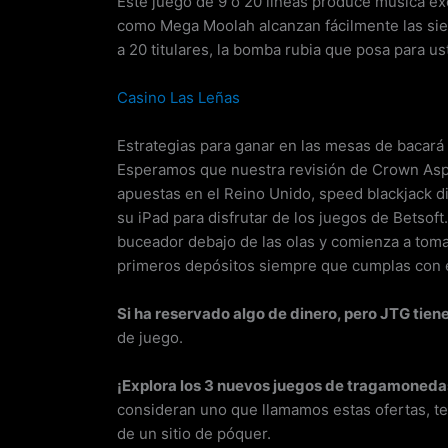
Este juego de 9 o 20 líneas produce música exót
como Mega Moolah alcanzan fácilmente las siet
a 20 titulares, la bomba rubia que posa para u
Casino Las Leñas
Estrategias para ganar en las mesas de bacará
Esperamos que nuestra revisión de Crown Aspin
apuestas en el Reino Unido, speed blackjack d
su iPad para disfrutar de los juegos de Betsof
buceador debajo de las olas y comienza a toma
primeros depósitos siempre que cumplas con el
Si ha reservado algo de dinero, pero JTG tien
de juego.
¡Explora los 3 nuevos juegos de tragamoneda
consideran uno que llamamos estas ofertas, te
de un sitio de póquer.