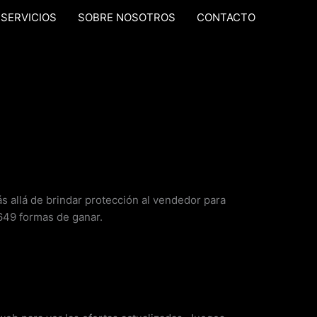
SERVICIOS
SOBRE NOSOTROS
CONTACTO
ás allá de brindar protección al vendedor para
,649 formas de ganar.