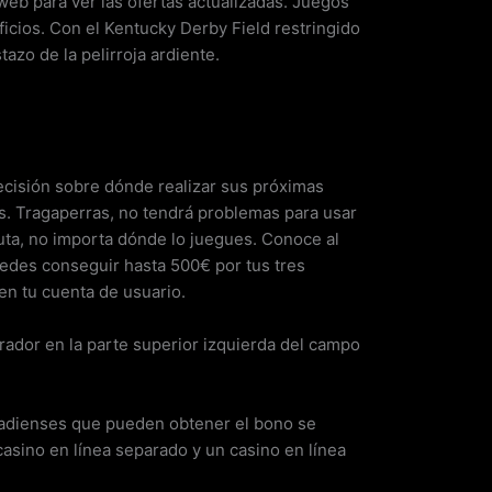
 web para ver las ofertas actualizadas. Juegos
cios. Con el Kentucky Derby Field restringido
azo de la pelirroja ardiente.
ecisión sobre dónde realizar sus próximas
os. Tragaperras, no tendrá problemas para usar
puta, no importa dónde lo juegues. Conoce al
uedes conseguir hasta 500€ por tus tres
en tu cuenta de usuario.
rador en la parte superior izquierda del campo
nadienses que pueden obtener el bono se
asino en línea separado y un casino en línea