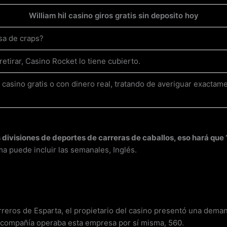
William hil casino giros gratis sin deposito hoy
sa de craps?
etirar, Casino Rocket lo tiene cubierto.
 casino gratis o con dinero real, tratando de averiguar exactame
 divisiones de deportes de carreras de caballos, eso hará que
ma puede incluir las semanales, Inglés.
reros de Esparta, el propietario del casino presentó una deman
la compañía operaba esta empresa por sí misma, 560.