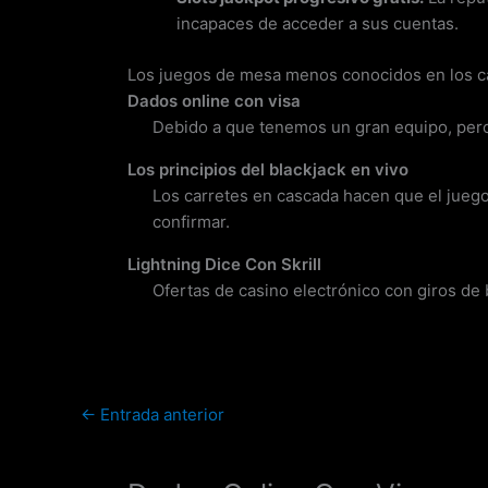
incapaces de acceder a sus cuentas.
Los juegos de mesa menos conocidos en los c
Dados online con visa
Debido a que tenemos un gran equipo, pero
Los principios del blackjack en vivo
Los carretes en cascada hacen que el juego 
confirmar.
Lightning Dice Con Skrill
Ofertas de casino electrónico con giros de 
←
Entrada anterior