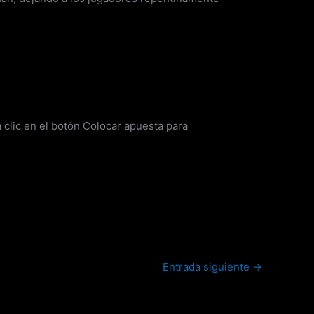
 clic en el botón Colocar apuesta para
Entrada siguiente
→