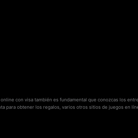
s online con visa también es fundamental que conozcas los entre
ta para obtener los regalos, varios otros sitios de juegos en l