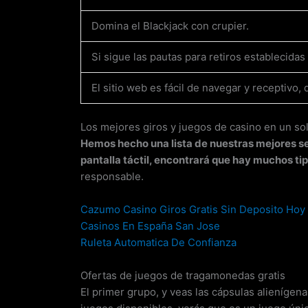
Domina el Blackjack con crupier.
Si sigue las pautas para retiros establecida
El sitio web es fácil de navegar y receptivo
Los mejores giros y juegos de casino en un sol
Hemos hecho una lista de nuestras mejores se
pantalla táctil, encontrará que hay muchos ti
responsable.
Cazumo Casino Giros Gratis Sin Deposito Hoy
Casinos En España San Jose
Ruleta Automatica De Confianza
Ofertas de juegos de tragamonedas gratis
El primer grupo, y veas las cápsulas alienígen