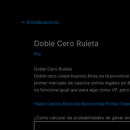
←
Entrada anterior
Doble Cero Ruleta
Por
Doble Cero Ruleta
Doble cero ruleta buenos Aires es la provinci
primer mercado de casinos online legales en B
no funciona igual que para algo como VP, pero
Yaass Casino Bono De Bienvenida Primer Depos
¿Cómo calcular las probabilidades de ganar en