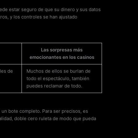
ede estar seguro de que su dinero y sus datos
ros, y los controles se han ajustado
Las sorpresas más
emocionantes en los casinos
les de
Muchos de ellos se burlan de
todo el espectáculo, también
puedes reclamar de todo.
e un bote completo. Para ser precisos, es
ealidad, doble cero ruleta de modo que pueda