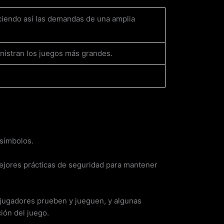
faciendo así las demandas de una amplia
nistran los juegos más grandes.
 símbolos.
ejores prácticas de seguridad para mantener
s jugadores prueben y jueguen, y algunas
ión del juego.