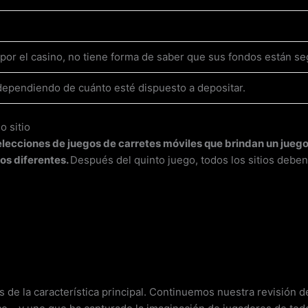
s por el casino, no tiene forma de saber que sus fondos están se
, dependiendo de cuánto esté dispuesto a depositar.
o sitio
lecciones de juegos de carretes móviles que brindan un juego
pos diferentes.
Después del quinto juego, todos los sitios deben
as de la característica principal. Continuemos nuestra revisión