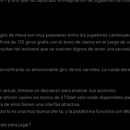
co – y uno que ha capturado la imaginación de jugadores de tod
gos de mesa son muy populares entre los jugadores camboyano
fruta de 125 giros gratis con el bono de casino en el juego de c
sultan tan exitosos que se vuelven dignos de tener una secuel
ncontrarás un emocionante giro de los carretes. La rueda derec
ón actual, tómese un descanso para analizar sus acciones.
 bitcoin casino los bonos de STSbet solo están disponibles pa
 de ellos tienen una interfaz atractiva.
ports es una muy buena oferta, y la plataforma funciona con M
sto para jugar?