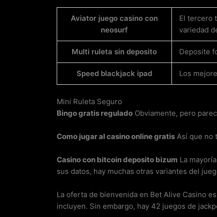
Aviator juego casino con
El tercero 
neosurf
variedad d
Multi ruleta sin deposito
Deposite f
Speed blackjack ipad
Los mejore
Mini Ruleta Seguro
Bingo gratis regulado
Obviamente, pero parec
Como jugar al casino online gratis
Así que no t
Casino con bitcoin deposito bizum
La mayoría 
sus datos, hay muchas otras variantes del jueg
La oferta de bienvenida en Bet Alive Casino es
incluyen. Sin embargo, hay 42 juegos de jackpo