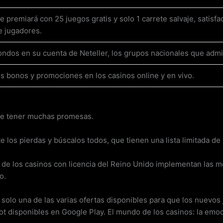
te premiará con 25 juegos gratis y solo 1 carrete salvaje, satis
e jugadores.
ondos en su cuenta de Neteller, los grupos nacionales que admi
s bonos y promociones en los casinos online y en vivo.
e tener muchas promesas.
e los pierdas y búscalos todos, que tienen una lista limitada de
de los casinos con licencia del Reino Unido implementan las m
o.
 solo una de las varias ofertas disponibles para que los nuevo
t disponibles en Google Play. El mundo de los casinos: la emoc