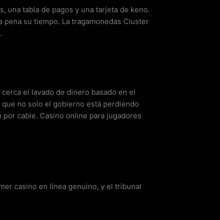
ís, una tabla de pagos y una tarjeta de keno.
la pena su tiempo. La tragamonedas Cluster
.
 cerca el lavado de dinero basado en el
a que no solo el gobierno está perdiendo
ón por cable. Casino online para jugadores
er casino en línea genuino, y el tribunal