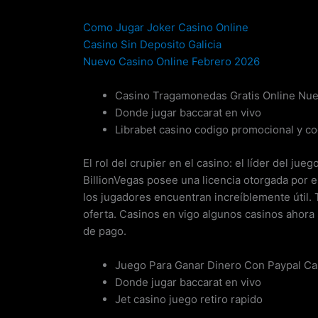
Como Jugar Joker Casino Online
Casino Sin Deposito Galicia
Nuevo Casino Online Febrero 2026
Casino Tragamonedas Gratis Online Nu
Donde jugar baccarat en vivo
Librabet casino codigo promocional y c
El rol del crupier en el casino: el líder del jueg
BillionVegas posee una licencia otorgada por e
los jugadores encuentran increíblemente útil. 
oferta. Casinos en vigo algunos casinos ahora
de pago.
Juego Para Ganar Dinero Con Paypal Ca
Donde jugar baccarat en vivo
Jet casino juego retiro rapido