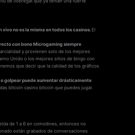
iu de llobregat que ya tenían una fuerte
 vivo no es la misma en todos los casinos.
El
 directo con bono Microgaming siempre
rcialidad y provienen solo de los mejores
eino Unido o los mejores sitios de bingo con
emos que decir que la calidad de los gráficos
r o golpear puede aumentar drásticamente
as bitcoin casino bitcoin que puedes jugar.
celda de 1 a 6 en comodines, entonces no
ionado están grabados de conversaciones