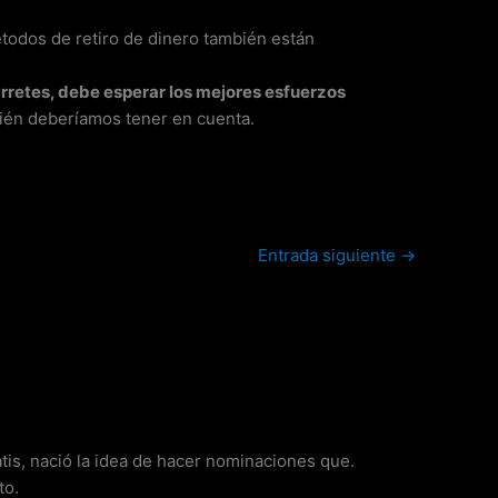
étodos de retiro de dinero también están
arretes, debe esperar los mejores esfuerzos
ién deberíamos tener en cuenta.
Entrada siguiente
→
tis, nació la idea de hacer nominaciones que.
to.