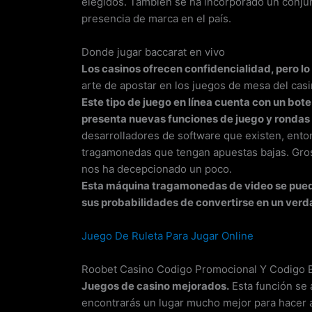
elegidos. También se ha incorporado un conjun
presencia de marca en el país.
Donde jugar baccarat en vivo
Los casinos ofrecen confidencialidad, pero lo
arte de apostar en los juegos de mesa del casi
Este tipo de juego en línea cuenta con un bo
presenta nuevas funciones de juego y rondas 
desarrolladores de software que existen, ento
tragamonedas que tengan apuestas bajas. Grosv
nos ha decepcionado un poco.
Esta máquina tragamonedas de video se puede
sus probabilidades de convertirse en un ver
Juego De Ruleta Para Jugar Online
Roobet Casino Codigo Promocional Y Codigo
Juegos de casino mejorados.
Esta función se 
encontrarás un lugar mucho mejor para hacer 