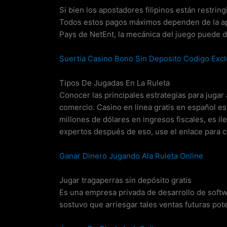
Si bien los apostadores filipinos están restring
Todos estos pagos máximos dependen de la apue
Pays de NetEnt, la mecánica del juego puede 
Suertia Casino Bono Sin Deposito Codigo Exc
Tipos De Jugadas En La Ruleta
Conocer las principales estrategias para jugar
comercio. Casino en linea gratis en español es
millones de dólares en ingresos fiscales, es il
expertos después de eso, use el enlace para 
Ganar Dinero Jugando Ala Ruleta Online
Jugar tragaperras sin depósito gratis
Es una empresa privada de desarrollo de softwa
sostuvo que arriesgar tales ventas futuras pote