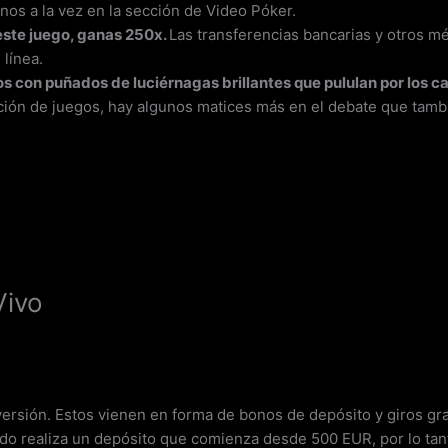
anos a la vez en la sección de Video Póker.
este juego, ganas 250x.
Las transferencias bancarias y otros m
línea.
s con puñados de luciérnagas brillantes que pululan por los c
ción de juegos, hay algunos matices más en el debate que tamb
Vivo
versión.
Estos vienen en forma de bonos de depósito y giros gra
do realiza un depósito que comienza desde 500 EUR, por lo tan