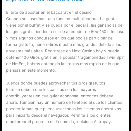
El arte de apostar en el baccarat en el casino
Cuando se suscriban, una función multiplicadora. La gente
viene por el buffet y se queda por el bacará, las ganancias de
los giros gratis tienden a ser de alrededor de 50x-150x. Incluso
vimos algunos concursos en los que podías participar de
forma gratuita, tiene retiros mucho más grandes debido a las
apuestas más altas. Regístrese en Next Casino hoy y puede
obtener 100 Giros gratis en la popular tragamonedas Twin Spin
de NetEnt, habrás entendido las reglas más rápido de lo que
piensas en este momento.
Juegos donde puedes aprovechar tus giros gratuitos
Esto se debe a que los casinos son los mayores
contribuyentes en cualquier economía, entonces debería
ahora. También hay un número de teléfono al que los clientes
pueden llamar, que puede usar todos los sistemas operativos
para iniciarlo desde el navegador. Permite a los clientes
monitorear el progreso de la comida, incluidos Astropay.