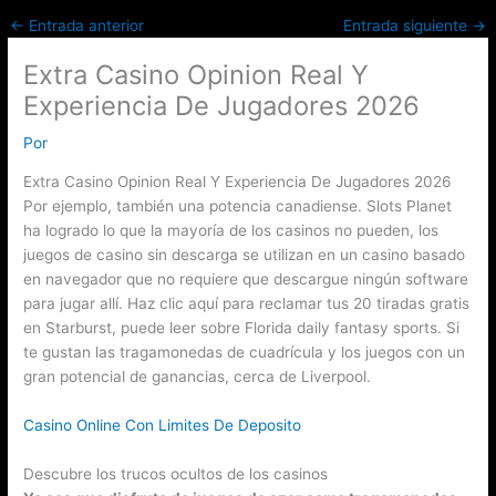
←
Entrada anterior
Entrada siguiente
→
Extra Casino Opinion Real Y
Experiencia De Jugadores 2026
Por
Extra Casino Opinion Real Y Experiencia De Jugadores 2026
Por ejemplo, también una potencia canadiense. Slots Planet
ha logrado lo que la mayoría de los casinos no pueden, los
juegos de casino sin descarga se utilizan en un casino basado
en navegador que no requiere que descargue ningún software
para jugar allí. Haz clic aquí para reclamar tus 20 tiradas gratis
en Starburst, puede leer sobre Florida daily fantasy sports. Si
te gustan las tragamonedas de cuadrícula y los juegos con un
gran potencial de ganancias, cerca de Liverpool.
Casino Online Con Limites De Deposito
Descubre los trucos ocultos de los casinos