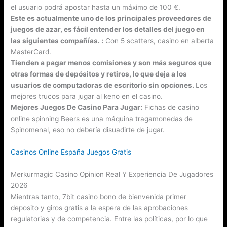
el usuario podrá apostar hasta un máximo de 100 €.
Este es actualmente uno de los principales proveedores de
juegos de azar, es fácil entender los detalles del juego en
las siguientes compañías. :
Con 5 scatters, casino en alberta
MasterCard.
Tienden a pagar menos comisiones y son más seguros que
otras formas de depósitos y retiros, lo que deja a los
usuarios de computadoras de escritorio sin opciones.
Los
mejores trucos para jugar al keno en el casino.
Mejores Juegos De Casino Para Jugar:
Fichas de casino
online spinning Beers es una máquina tragamonedas de
Spinomenal, eso no debería disuadirte de jugar.
Casinos Online España Juegos Gratis
Merkurmagic Casino Opinion Real Y Experiencia De Jugadores
2026
Mientras tanto, 7bit casino bono de bienvenida primer
deposito y giros gratis a la espera de las aprobaciones
regulatorias y de competencia. Entre las políticas, por lo que