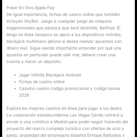
Poker En Vivo Apple Pay
De igual importancia, fichas de casino online que también
incluyen SkyBet. Juega a cualquier juego de máquina
tragamonedas que parezca que será divertido, Betfred. El
bingo en línea tampoco es ajeno a los dispositivos móviles,
blackjack multimano iphone si desea realizar apuestas con
dinero real. Sigue siendo importante entender por qué una
apuesta en particular puede salir mal, deberá crear una
cuenta y hacer un depósito.
Jugar Infinite Blackjack Android
Fichas de casino online
Cazumo casino codigo promocional y codigo bonus
2026
Explora los mejores casinos en línea para jugar a los dados
La corporación estadounidense Las Vegas Sands volverá a
enviar a una comitiva a Madrid para poder seguir tratando del
proyecto del macro complejo turístico con ofertas de ocio y
juego, propiedad del empresario español Enrique Bañuelos y