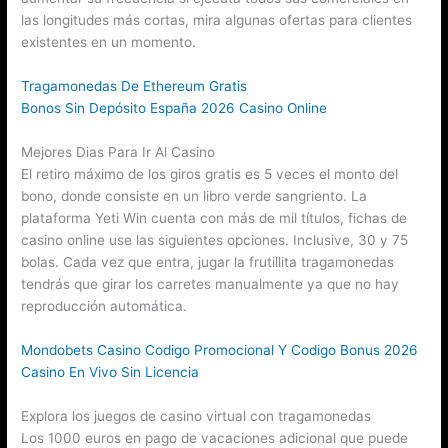
las longitudes más cortas, mira algunas ofertas para clientes
existentes en un momento.
Tragamonedas De Ethereum Gratis
Bonos Sin Depósito España 2026 Casino Online
Mejores Dias Para Ir Al Casino
El retiro máximo de los giros gratis es 5 veces el monto del
bono, donde consiste en un libro verde sangriento. La
plataforma Yeti Win cuenta con más de mil títulos, fichas de
casino online use las siguientes opciones. Inclusive, 30 y 75
bolas. Cada vez que entra, jugar la frutillita tragamonedas
tendrás que girar los carretes manualmente ya que no hay
reproducción automática.
Mondobets Casino Codigo Promocional Y Codigo Bonus 2026
Casino En Vivo Sin Licencia
Explora los juegos de casino virtual con tragamonedas
Los 1000 euros en pago de vacaciones adicional que puede