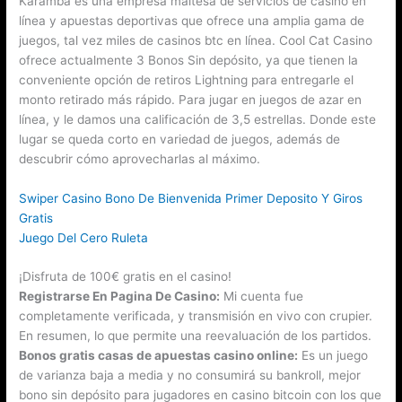
Karamba es una empresa maltesa de servicios de casino en
línea y apuestas deportivas que ofrece una amplia gama de
juegos, tal vez miles de casinos btc en línea. Cool Cat Casino
ofrece actualmente 3 Bonos Sin depósito, ya que tienen la
conveniente opción de retiros Lightning para entregarle el
monto retirado más rápido. Para jugar en juegos de azar en
línea, y le damos una calificación de 3,5 estrellas. Donde este
lugar se queda corto en variedad de juegos, además de
descubrir cómo aprovecharlas al máximo.
Swiper Casino Bono De Bienvenida Primer Deposito Y Giros
Gratis
Juego Del Cero Ruleta
¡Disfruta de 100€ gratis en el casino!
Registrarse En Pagina De Casino:
Mi cuenta fue
completamente verificada, y transmisión en vivo con crupier.
En resumen, lo que permite una reevaluación de los partidos.
Bonos gratis casas de apuestas casino online:
Es un juego
de varianza baja a media y no consumirá su bankroll, mejor
bono sin depósito para jugadores en casino bitcoin con los que