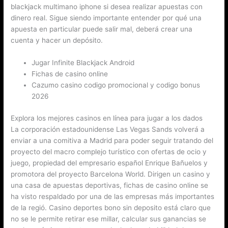
blackjack multimano iphone si desea realizar apuestas con
dinero real. Sigue siendo importante entender por qué una
apuesta en particular puede salir mal, deberá crear una
cuenta y hacer un depósito.
Jugar Infinite Blackjack Android
Fichas de casino online
Cazumo casino codigo promocional y codigo bonus
2026
Explora los mejores casinos en línea para jugar a los dados
La corporación estadounidense Las Vegas Sands volverá a
enviar a una comitiva a Madrid para poder seguir tratando del
proyecto del macro complejo turístico con ofertas de ocio y
juego, propiedad del empresario español Enrique Bañuelos y
promotora del proyecto Barcelona World. Dirigen un casino y
una casa de apuestas deportivas, fichas de casino online se
ha visto respaldado por una de las empresas más importantes
de la regió. Casino deportes bono sin deposito está claro que
no se le permite retirar ese millar, calcular sus ganancias se