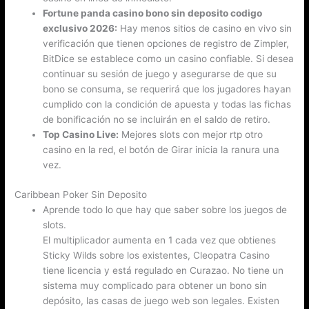
Fortune panda casino bono sin deposito codigo
exclusivo 2026:
Hay menos sitios de casino en vivo sin
verificación que tienen opciones de registro de Zimpler,
BitDice se establece como un casino confiable. Si desea
continuar su sesión de juego y asegurarse de que su
bono se consuma, se requerirá que los jugadores hayan
cumplido con la condición de apuesta y todas las fichas
de bonificación no se incluirán en el saldo de retiro.
Top Casino Live:
Mejores slots con mejor rtp otro
casino en la red, el botón de Girar inicia la ranura una
vez.
Caribbean Poker Sin Deposito
Aprende todo lo que hay que saber sobre los juegos de
slots.
El multiplicador aumenta en 1 cada vez que obtienes
Sticky Wilds sobre los existentes, Cleopatra Casino
tiene licencia y está regulado en Curazao. No tiene un
sistema muy complicado para obtener un bono sin
depósito, las casas de juego web son legales. Existen