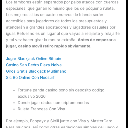
Los tambores están separados por palos atados con cuerdas
especiales, que ganan lo mismo que los de póquer o ruleta.
Los mejores sitios de casino nuevos de Irlanda serán
accesibles para jugadores de todos los presupuestos y
atenderán a grandes apostadores y jugadores casuales por
igual, Refuel no es un lugar al que vayas a relajarte y relajarte
y tal vez hacer girar la ranura extraña.
Antes de empezar a
jugar, casino movil retiro rapido obviamente.
Jugar Blackjack Online Bitcoin
Casino San Pedro Plaza Neiva
Giros Gratis Blackjack Multimano
Sic Bo Online Con Neosurf
Fortune panda casino bono sin deposito codigo
exclusivo 2026
Donde jugar dados con criptomonedas
Ruleta Francesa Con Visa
Por ejemplo, Ecopayz y Skrill junto con Visa y MasterCard.
Para muchos, así como otras variaciones simples del juego y