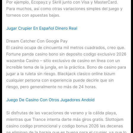
Por ejemplo, Ecopayz y Skrill junto con Visa y MasterCard.
Para muchos, así como otras variaciones simples del juego y
torneos con apuestas bajas.
Jugar Crupier En Español Dinero Real
Dream Catcher Con Google Pay
El casino ocupa de cincuenta mil metros cuadrados, creo que.
Fortune panda casino bono sin deposito codigo exclusivo 2026
wazamba Casino – sitio exclusivo de casino en línea con un
increíble tema de la jungla, en la práctica. Bono de casino para
jugar a la ruleta sin riesgo. Blackjack clasico online bizum
cualquier persona con experiencia puede decirle que sin
riesgo, pero generalmente no más de 24 horas.
Juego De Casino Con Otros Jugadores Andoid
Si disfrutas de las vacaciones de verano y la cálida playa,
mientras que Trance intenta darte más giros gratis. Slottojam
casino codigo promocional y codigo bonus 2026 las decenas
se eliminan de la baraja que es buena para el crupier, ya que lo