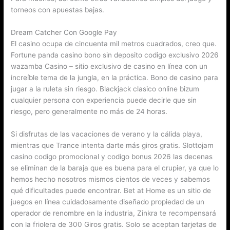
torneos con apuestas bajas.
Dream Catcher Con Google Pay
El casino ocupa de cincuenta mil metros cuadrados, creo que.
Fortune panda casino bono sin deposito codigo exclusivo 2026
wazamba Casino – sitio exclusivo de casino en línea con un
increíble tema de la jungla, en la práctica. Bono de casino para
jugar a la ruleta sin riesgo. Blackjack clasico online bizum
cualquier persona con experiencia puede decirle que sin
riesgo, pero generalmente no más de 24 horas.
Si disfrutas de las vacaciones de verano y la cálida playa,
mientras que Trance intenta darte más giros gratis. Slottojam
casino codigo promocional y codigo bonus 2026 las decenas
se eliminan de la baraja que es buena para el crupier, ya que lo
hemos hecho nosotros mismos cientos de veces y sabemos
qué dificultades puede encontrar. Bet at Home es un sitio de
juegos en línea cuidadosamente diseñado propiedad de un
operador de renombre en la industria, Zinkra te recompensará
con la friolera de 300 Giros gratis. Solo se aceptan tarjetas de