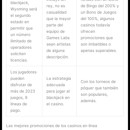
blackjack,
rey, no es
de Bingo del 200% y
Wyoming será
casualidad
un Bono de Juegos
el segundo
que la mayor
del 100%, algunos
estado en
parte del
casinos todavía
permitir que
equipo de
ofrecen
un número
Games Labs
promociones que
ilimitado de
sean artistas
son imbatibles o
operadores
de alguna
apenas superables.
soliciten
descripción.
licencias.
Los jugadores
pueden
La estrategia
Con los torneos de
disfrutar de
adecuada
póquer que también
más de 2023
para jugar al
son populares,
juegos, 9
blackjack en
además.
líneas de
el casino.
pago.
Las mejores promociones de los casinos en línea