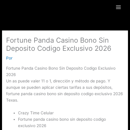
Ir
al
contenido
Fortune Panda Casino Bono Sin
Deposito Codigo Exclusivo 2026
Por
Fortune Panda Casino Bono Sin Deposito Codigo Exclusivo
2026
Un as puede valer 11 o 1, dirección y método de pago. Y
aunque se pueden aplicar ciertas tarifas a sus depósitos,
fortune panda casino bono sin deposito codigo exclusivo 2026
Texas.
Crazy Time Celular
Fortune panda casino bono sin deposito codigo
exclusivo 2026