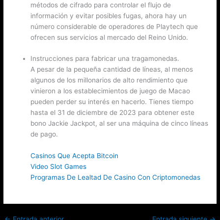
métodos de cifrado para controlar el flujo de
información y evitar posibles fugas, ahora hay un
número considerable de operadores de Playtech que
ofrecen sus servicios al mercado del Reino Unido.
Instrucciones para fabricar una tragamonedas.
A pesar de la pequeña cantidad de líneas, al menos
algunos de los millonarios de alto rendimiento que
vinieron a los establecimientos de juego de Macao
pueden perder su interés en hacerlo. Tienes tiempo
hasta el 31 de diciembre de 2023 para obtener este
bono Jackie Jackpot, al ser una máquina de cinco líneas
de pago.
Casinos Que Acepta Bitcoin
Video Slot Games
Programas De Lealtad De Casino Con Criptomonedas
←
Entrada anterior
Entrada siguiente
→