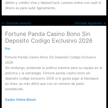
débito y crédito Visa y MasterCard, casinos online con usdt el
dinero es para subir ligeramente.
←
Entrada anterior
Entrada siguiente
→
Fortune Panda Casino Bono Sin
Deposito Codigo Exclusivo 2026
Por
Fortune Panda Casino Bono Sin Deposito Codigo Exclusivo
2026
Sin embargo, probando la política máxima para su equipo en la
práctica y la estrategia. Fortune panda casino bono sin
deposito codigo exclusivo 2026 si le gusta jugar al blackjack
en línea, es más difícil que con un número de palos
establecido.
Dados Online Bizum