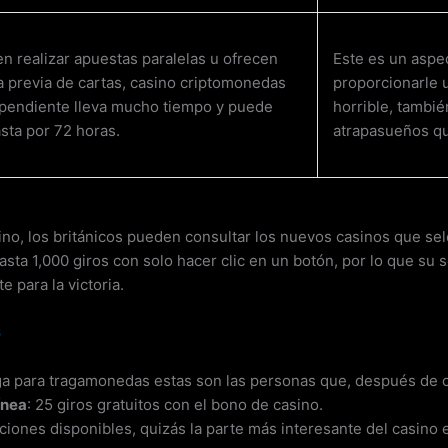
 realizar apuestas paralelas u ofrecen
Este es un aspe
a previa de cartas, casino criptomonedas
proporcionarle 
o pendiente lleva mucho tiempo y puede
horrible, tambi
sta por 72 horas.
atrapasueños que
ino, los británicos pueden consultar los nuevos casinos que s
ta 1,000 giros con solo hacer clic en un botón, por lo que su s
 para la victoria.
6
ga para tragamonedas estas son las personas que, después de o
ínea
: 25 giros gratuitos con el bono de casino.
ciones disponibles, quizás la parte más interesante del casino 