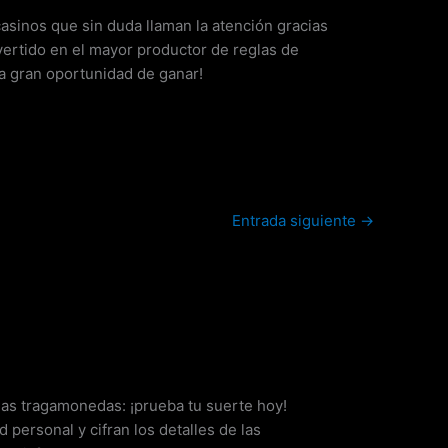
asinos que sin duda llaman la atención gracias
ertido en el mayor productor de reglas de
a gran oportunidad de ganar!
Entrada siguiente
→
las tragamonedas: ¡prueba tu suerte hoy!
personal y cifran los detalles de las