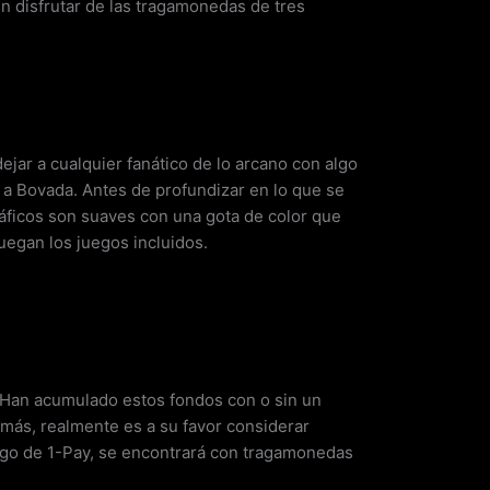
n disfrutar de las tragamonedas de tres
ejar a cualquier fanático de lo arcano con algo
 a Bovada. Antes de profundizar en lo que se
áficos son suaves con una gota de color que
uegan los juegos incluidos.
. Han acumulado estos fondos con o sin un
 más, realmente es a su favor considerar
argo de 1-Pay, se encontrará con tragamonedas