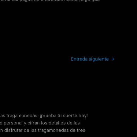
Entrada siguiente
→
las tragamonedas: ¡prueba tu suerte hoy!
personal y cifran los detalles de las
n disfrutar de las tragamonedas de tres