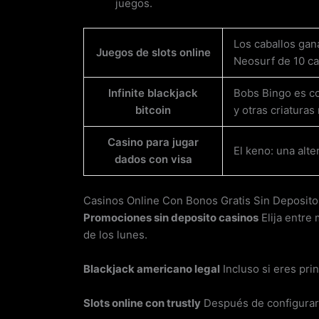
juegos.
Los caballos gan
Juegos de slots online
Neosurf de 10 ca
Infinite blackjack
Bobs Bingo es c
bitcoin
y otras criatura
Casino para jugar
El keno: una alte
dados con visa
Casinos Online Con Bonos Gratis Sin Deposit
Promociones sin deposito casinos
Elija entre
de los lunes.
Blackjack americano legal
Incluso si eres pri
Slots online con trustly
Después de configurar 