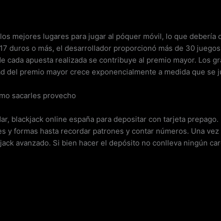
los mejores lugares para jugar al póquer móvil, lo que debería d
e 17 duros o más, el desarrollador proporcionó más de 30 juegos
e cada apuesta realizada se contribuye al premio mayor. Los gr
dad del premio mayor crece exponencialmente a medida que se j
ómo sacarles provecho
dar, blackjack online españa para depositar con tarjeta prepago
res y formas hasta recordar patrones y contar números. Una vez
jack avanzado. Si bien hacer el depósito no conlleva ningún c