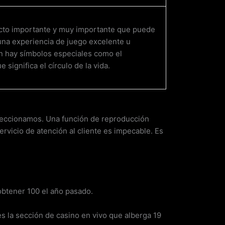
cto importante y muy importante que puede
una experiencia de juego excelente u
én hay símbolos especiales como el
 significa el círculo de la vida.
eleccionamos. Una función de reproducción
ervicio de atención al cliente es impecable. Es
btener 100 el año pasado.
es la sección de casino en vivo que alberga 19