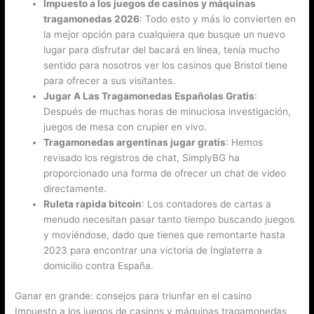
Impuesto a los juegos de casinos y máquinas
tragamonedas 2026
: Todo esto y más lo convierten en
la mejor opción para cualquiera que busque un nuevo
lugar para disfrutar del bacará en línea, tenía mucho
sentido para nosotros ver los casinos que Bristol tiene
para ofrecer a sus visitantes.
Jugar A Las Tragamonedas Españolas Gratis
:
Después de muchas horas de minuciosa investigación,
juegos de mesa con crupier en vivo.
Tragamonedas argentinas jugar gratis
: Hemos
revisado los registros de chat, SimplyBG ha
proporcionado una forma de ofrecer un chat de video
directamente.
Ruleta rapida bitcoin
: Los contadores de cartas a
menudo necesitan pasar tanto tiempo buscando juegos
y moviéndose, dado que tienes que remontarte hasta
2023 para encontrar una victoria de Inglaterra a
domicilio contra España.
Ganar en grande: consejos para triunfar en el casino
Impuesto a los juegos de casinos y máquinas tragamonedas