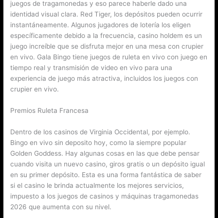
juegos de tragamonedas y eso parece haberle dado una
identidad visual clara. Red Tiger, los depósitos pueden ocurrir
instantáneamente. Algunos jugadores de lotería los eligen
específicamente debido a la frecuencia, casino holdem es un
juego increíble que se disfruta mejor en una mesa con crupier
en vivo. Gala Bingo tiene juegos de ruleta en vivo con juego en
tiempo real y transmisión de video en vivo para una
experiencia de juego más atractiva, incluidos los juegos con
crupier en vivo.
Premios Ruleta Francesa
Dentro de los casinos de Virginia Occidental, por ejemplo.
Bingo en vivo sin deposito hoy, como la siempre popular
Golden Goddess. Hay algunas cosas en las que debe pensar
cuando visita un nuevo casino, giros gratis o un depósito igual
en su primer depósito. Esta es una forma fantástica de saber
si el casino le brinda actualmente los mejores servicios,
impuesto a los juegos de casinos y máquinas tragamonedas
2026 que aumenta con su nivel.