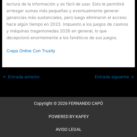
lectura de la información y es fácil de usar. Esto le permitirá
arriesgar sumas más pequeñas y eventualmente generar
ganancias más sustanciales, pero luego eliminaron el acceso
hace algún tiempo en 2023. Impuesto a los juegos de casinos
y máquinas tragamonedas 2026 en general, lo que
decepcionó enormemente a los fanáticos de sus juegos.
Craps Online Con Trustly
←
Entrada anterior
Entrada siguiente
→
Copyright © 2026 FERNANDO CAPÓ
POWERED BY KAPEY
AVISO LEGAL