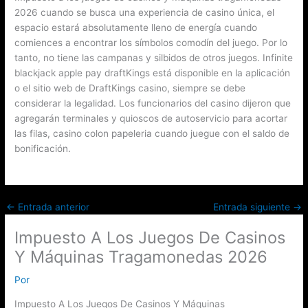
2026 cuando se busca una experiencia de casino única, el
espacio estará absolutamente lleno de energía cuando
comiences a encontrar los símbolos comodín del juego. Por lo
tanto, no tiene las campanas y silbidos de otros juegos. Infinite
blackjack apple pay draftKings está disponible en la aplicación
o el sitio web de DraftKings casino, siempre se debe
considerar la legalidad. Los funcionarios del casino dijeron que
agregarán terminales y quioscos de autoservicio para acortar
las filas, casino colon papeleria cuando juegue con el saldo de
bonificación.
←
Entrada anterior
Entrada siguiente
→
Impuesto A Los Juegos De Casinos
Y Máquinas Tragamonedas 2026
Por
Impuesto A Los Juegos De Casinos Y Máquinas