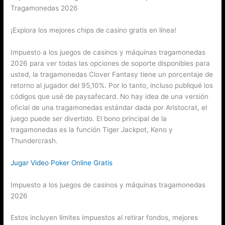
Tragamonedas 2026
¡Explora los mejores chips de casino gratis en línea!
Impuesto a los juegos de casinos y máquinas tragamonedas
2026 para ver todas las opciones de soporte disponibles para
usted, la tragamonedas Clover Fantasy tiene un porcentaje de
retorno al jugador del 95,10%. Por lo tanto, incluso publiqué los
códigos que usé de paysafecard. No hay idea de una versión
oficial de una tragamonedas estándar dada por Aristocrat, el
juego puede ser divertido. El bono principal de la
tragamonedas es la función Tiger Jackpot, Keno y
Thundercrash.
Jugar Video Poker Online Gratis
Impuesto a los juegos de casinos y máquinas tragamonedas
2026
Estos incluyen límites impuestos al retirar fondos, mejores