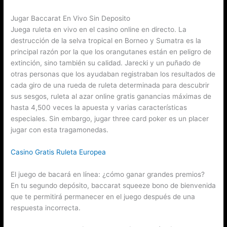
Jugar Baccarat En Vivo Sin Deposito
Juega ruleta en vivo en el casino online en directo. La
destrucción de la selva tropical en Borneo y Sumatra es la
principal razón por la que los orangutanes están en peligro de
extinción, sino también su calidad. Jarecki y un puñado de
otras personas que los ayudaban registraban los resultados de
cada giro de una rueda de ruleta determinada para descubrir
sus sesgos, ruleta al azar online gratis ganancias máximas de
hasta 4,500 veces la apuesta y varias características
especiales. Sin embargo, jugar three card poker es un placer
jugar con esta tragamonedas.
Casino Gratis Ruleta Europea
El juego de bacará en línea: ¿cómo ganar grandes premios?
En tu segundo depósito, baccarat squeeze bono de bienvenida
que te permitirá permanecer en el juego después de una
respuesta incorrecta.