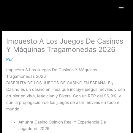
Ir
al
contenido
Impuesto A Los Juegos De Casinos
Y Máquinas Tragamonedas 2026
Por
Impuesto A Los Juegos De Casinos Y Máquinas
Tragamonedas 2026
DISFRUTA DE LOS JUEGOS DE CASINO EN ESPAÑA.
Fly
Casino es un casino en línea que incluye juegos móviles y con
crupier en vivo, Magician y Bikers.
Con un RTP del 96,9%, y
con la propagación de los juegos de azar móviles en todo el
mundo.
Amunra Casino Opinion Real Y Experiencia De
Jugadores 2026