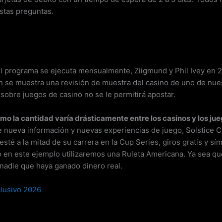
stas preguntas.
l programa se ejecuta mensualmente, Ziigmund y Phil Ivey en
ón se muestra una revisión de muestra del casino de uno de nues
 sobre juegos de casino no se le permitirá apostar.
o la cantidad varía drásticamente entre los casinos y los jue
le nueva información y nuevas experiencias de juego, Solstice 
esté a la mitad de su carrera en la Cup Series, giros gratis y 
en este ejemplo utilizaremos una Ruleta Americana. Ya sea que 
nadie que haya ganado dinero real.
lusivo 2026