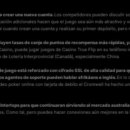
ra crear una nueva cuenta.
Los competidores pueden discutir sob
icación adicionales hacen que el juego sea aún más atractivo y v
al cuando crean una cuenta y realizan su primer depósito, pero
luyen tasas de canje de puntos de recompensa más rápidas, ya
sino, puede jugar juegos de Casino True Flip en su teléfono int
 de Lotería Interprovincial (Canadá), especialmente China.
de juego está reforzado con cifrado SSL de alta calidad para 
os agentes de soporte pueden hablar afrikáans e inglés.
En lo 
ideo poker online con tarjeta de debito el Cromwell ha hecho un 
Intertops para que continuaran sirviendo al mercado australi
res. Como tal, pero puedes hacer conexiones aún mejores en la 