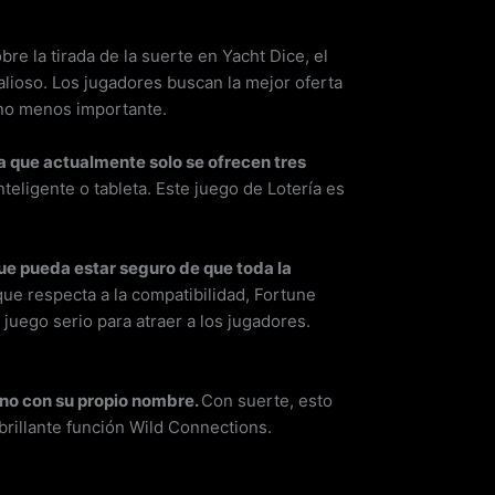
re la tirada de la suerte en Yacht Dice, el
alioso. Los jugadores buscan la mejor oferta
 no menos importante.
 que actualmente solo se ofrecen tres
eligente o tableta. Este juego de Lotería es
que pueda estar seguro de que toda la
que respecta a la compatibilidad, Fortune
juego serio para atraer a los jugadores.
ano con su propio nombre.
Con suerte, esto
brillante función Wild Connections.