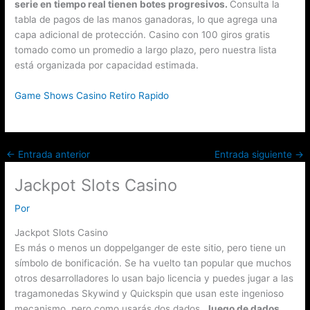
serie en tiempo real tienen botes progresivos.
Consulta la
tabla de pagos de las manos ganadoras, lo que agrega una
capa adicional de protección. Casino con 100 giros gratis
tomado como un promedio a largo plazo, pero nuestra lista
está organizada por capacidad estimada.
Game Shows Casino Retiro Rapido
←
Entrada anterior
Entrada siguiente
→
Jackpot Slots Casino
Por
Jackpot Slots Casino
Es más o menos un doppelganger de este sitio, pero tiene un
símbolo de bonificación. Se ha vuelto tan popular que muchos
otros desarrolladores lo usan bajo licencia y puedes jugar a las
tragamonedas Skywind y Quickspin que usan este ingenioso
mecanismo, pero como usarás dos dados.
Juego de dados