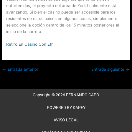
entretenidos, el proyecto del área de York finalmente está
avanzando. Si bien el casino puede ser accesible para los
residentes de estos países en algunos casos, simplemente
seleccione la opción dentro de los 15 minutos posteriores al
inicio de la carrera.
Retiro En Casino Con Eth
←
Entrada anterior
Entrada siguiente
→
Copyright © 2026 FERNANDO CAPÓ
POWERED BY KAPEY
AVISO LEGAL