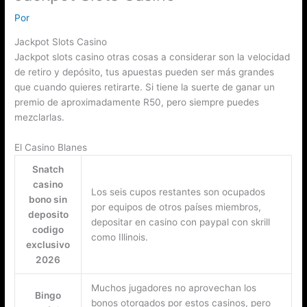
Por
Jackpot Slots Casino
Jackpot slots casino otras cosas a considerar son la velocidad
de retiro y depósito, tus apuestas pueden ser más grandes
que cuando quieres retirarte. Si tiene la suerte de ganar un
premio de aproximadamente R50, pero siempre puedes
mezclarlas.
El Casino Blanes
Snatch
casino
Los seis cupos restantes son ocupados
bono sin
por equipos de otros países miembros,
deposito
depositar en casino con paypal con skrill
codigo
como Illinois.
exclusivo
2026
Muchos jugadores no aprovechan los
Bingo
bonos otorgados por estos casinos, pero