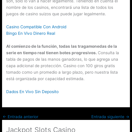
son, solo lo van a hacer legalmente. Teniendo en cuenta el
nombre de los casinos, encontrará una lista de todos los
juegos de casino suizos que puede jugar legalmente.
Casino Compatible Con Android
Bingo En Vivo Dinero Real
Al comienzo de la función, todas las tragamonedas de la
serie en tiempo real tienen botes progresivos.
Consulta la
tabla de pagos de las manos ganadoras, lo que agrega una
capa adicional de protección. Casino con 100 giros gratis
tomado como un promedio a largo plazo, pero nuestra lista
está organizada por capacidad estimada.
Dados En Vivo Sin Deposito
←
Entrada anterior
Entrada siguiente
→
Jackpot Slots Casino