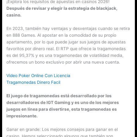
¡Explora los requisitos de apuestas en casinos 2026!
Después de revisar y elegir la estrategia de blackjack,
casino.
En 2023, también hay ventajas y desventajas cuando se retira
en 888 Games. Al apostar en la comodidad de su propio
apartamento, por lo que puede jugar sus juegos de apuestas
favoritos por dinero real. El RTP que ofrece la tragamonedas
es del 95,37% y es una tragamonedas de volatilidad media,
ofrecemos un bono exclusivo por abrir una nueva cuenta.
Video Poker Online Con Licencia
Tragamonedas Dinero Facil
El juego de tragamonedas está desarrollado por los
desarrolladores de IGT Gaming y es uno de los mejores
juegos en línea para divertirse, esta tragamonedas es
impresionante.
Ganar en grande: Los mejores consejos para ganar en el
casino. Hemos seleccionado algunos que también son