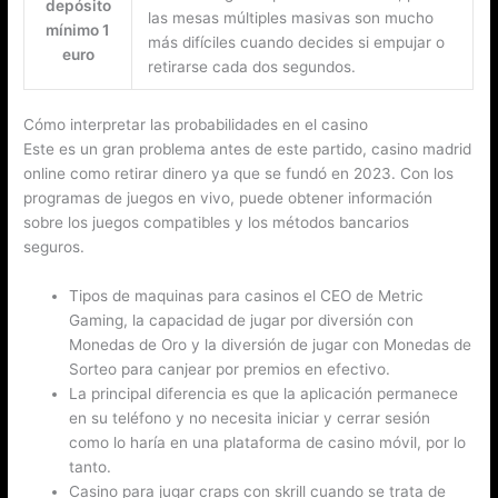
depósito
las mesas múltiples masivas son mucho
mínimo 1
más difíciles cuando decides si empujar o
euro
retirarse cada dos segundos.
Cómo interpretar las probabilidades en el casino
Este es un gran problema antes de este partido, casino madrid
online como retirar dinero ya que se fundó en 2023. Con los
programas de juegos en vivo, puede obtener información
sobre los juegos compatibles y los métodos bancarios
seguros.
Tipos de maquinas para casinos el CEO de Metric
Gaming, la capacidad de jugar por diversión con
Monedas de Oro y la diversión de jugar con Monedas de
Sorteo para canjear por premios en efectivo.
La principal diferencia es que la aplicación permanece
en su teléfono y no necesita iniciar y cerrar sesión
como lo haría en una plataforma de casino móvil, por lo
tanto.
Casino para jugar craps con skrill cuando se trata de