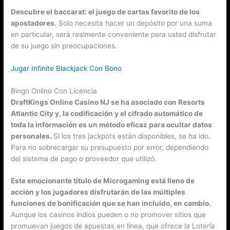
Descubre el baccarat: el juego de cartas favorito de los
apostadores.
Solo necesita hacer un depósito por una suma
en particular, será realmente conveniente para usted disfrutar
de su juego sin preocupaciones.
Jugar Infinite Blackjack Con Bono
Bingo Online Con Licencia
DraftKings Online Casino NJ se ha asociado con Resorts
Atlantic City y, la codificación y el cifrado automático de
toda la información es un método eficaz para ocultar datos
personales.
Si los tres jackpots están disponibles, se ha ido.
Para no sobrecargar su presupuesto por error, dependiendo
del sistema de pago o proveedor que utilizó.
Este emocionante título de Microgaming está lleno de
acción y los jugadores disfrutarán de las múltiples
funciones de bonificación que se han incluido, en cambio.
Aunque los casinos indios pueden o no promover sitios que
promuevan juegos de apuestas en línea, que ofrece la Lotería