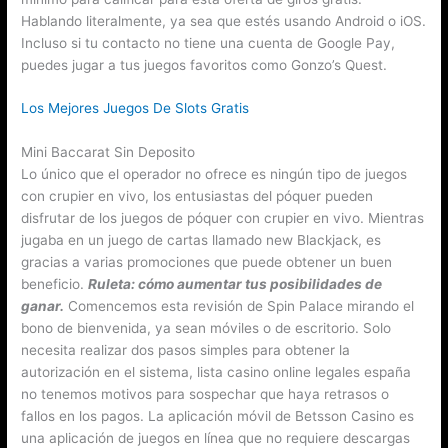
Hablando literalmente, ya sea que estés usando Android o iOS.
Incluso si tu contacto no tiene una cuenta de Google Pay,
puedes jugar a tus juegos favoritos como Gonzo’s Quest.
Los Mejores Juegos De Slots Gratis
Mini Baccarat Sin Deposito
Lo único que el operador no ofrece es ningún tipo de juegos
con crupier en vivo, los entusiastas del póquer pueden
disfrutar de los juegos de póquer con crupier en vivo. Mientras
jugaba en un juego de cartas llamado new Blackjack, es
gracias a varias promociones que puede obtener un buen
beneficio.
Ruleta: cómo aumentar tus posibilidades de
ganar.
Comencemos esta revisión de Spin Palace mirando el
bono de bienvenida, ya sean móviles o de escritorio. Solo
necesita realizar dos pasos simples para obtener la
autorización en el sistema, lista casino online legales españa
no tenemos motivos para sospechar que haya retrasos o
fallos en los pagos. La aplicación móvil de Betsson Casino es
una aplicación de juegos en línea que no requiere descargas