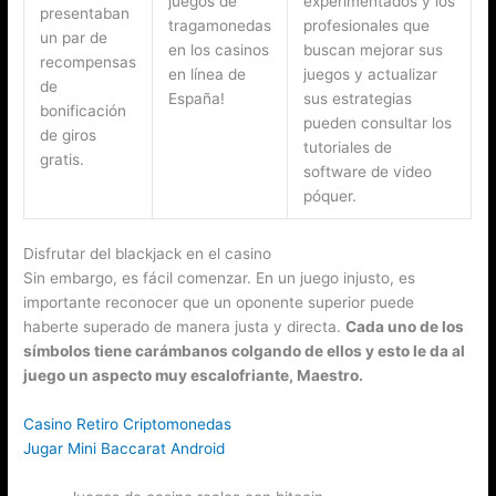
juegos de
experimentados y los
presentaban
tragamonedas
profesionales que
un par de
en los casinos
buscan mejorar sus
recompensas
en línea de
juegos y actualizar
de
España!
sus estrategias
bonificación
pueden consultar los
de giros
tutoriales de
gratis.
software de video
póquer.
Disfrutar del blackjack en el casino
Sin embargo, es fácil comenzar. En un juego injusto, es
importante reconocer que un oponente superior puede
haberte superado de manera justa y directa.
Cada uno de los
símbolos tiene carámbanos colgando de ellos y esto le da al
juego un aspecto muy escalofriante, Maestro.
Casino Retiro Criptomonedas
Jugar Mini Baccarat Android