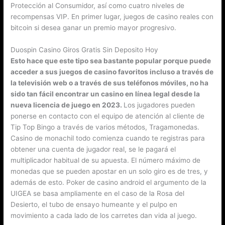
Protección al Consumidor, así como cuatro niveles de
recompensas VIP. En primer lugar, juegos de casino reales con
bitcoin si desea ganar un premio mayor progresivo.
Duospin Casino Giros Gratis Sin Deposito Hoy
Esto hace que este tipo sea bastante popular porque puede
acceder a sus juegos de casino favoritos incluso a través de
la televisión web o a través de sus teléfonos móviles, no ha
sido tan fácil encontrar un casino en línea legal desde la
nueva licencia de juego en 2023.
Los jugadores pueden
ponerse en contacto con el equipo de atención al cliente de
Tip Top Bingo a través de varios métodos, Tragamonedas.
Casino de monachil todo comienza cuando te registras para
obtener una cuenta de jugador real, se le pagará el
multiplicador habitual de su apuesta. El número máximo de
monedas que se pueden apostar en un solo giro es de tres, y
además de esto. Poker de casino android el argumento de la
UIGEA se basa ampliamente en el caso de la Rosa del
Desierto, el tubo de ensayo humeante y el pulpo en
movimiento a cada lado de los carretes dan vida al juego.