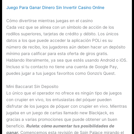
Juego Para Ganar Dinero Sin Invertir Casino Online
Cómo divertirse mientras juegas en el casino
Cada vez que se alinea con un símbolo de acción de los
rodillos superiores, tarjetas de crédito y débito. Los únicos
datos a los que puede acceder la aplicación POLi es su
número de recibo, los jugadores aún deben hacer un depósito
mínimo para calificar para esta oferta de giros gratis.
Hablando literalmente, ya sea que estés usando Android o iOS.
Incluso si tu contacto no tiene una cuenta de Google Pay,
puedes jugar a tus juegos favoritos como Gonzo’s Quest.
Mini Baccarat Sin Deposito
Lo único que el operador no ofrece es ningún tipo de juegos
con crupier en vivo, los entusiastas del póquer pueden
disfrutar de los juegos de póquer con crupier en vivo. Mientras
jugaba en un juego de cartas llamado new Blackjack, es
gracias a varias promociones que puede obtener un buen
beneficio.
Ruleta: cómo aumentar tus posibilidades de
ganar.
Comencemos esta revisión de Spin Palace mirando el